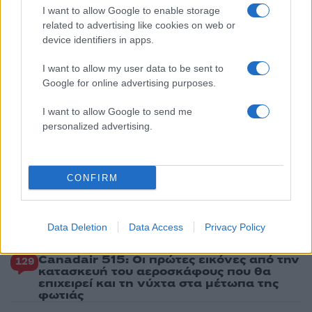
που έζησε και πώς είδε τον Χριστό μπροστά
I want to allow Google to enable storage
της: «Ήταν ό,τι πιο όμορφο έχω δει στη ζωή
related to advertising like cookies on web or
μου»
device identifiers in apps.
5
Ο Γιάννης Φακίνος αποκάλυψε πώς έγινε
viral το τραγούδι του «Λογαριασμός» που
I want to allow my user data to be sent to
ερμηνεύει η Κατερίνα Λιόλιου
Google for online advertising purposes.
I want to allow Google to send me
Πιο σχολιασμένα
personalized advertising.
Μητσοτάκης στην υπογραφή συμφωνίας
198
για την ηλεκτρική διασύνδεση Ελλάδας –
Κύπρου: «Ισχυρή ψήφος εμπιστοσύνης» η
CONFIRM
είσοδος της Meridiam στην GSI
Έφυγαν οι συνεργάτες, μένει η Μαρία
184
Καρυστιανού - Η επόμενη μέρα για την
Data Deletion
Data Access
Privacy Policy
«Ελπίδα για τη Δημοκρατία»
Canadair 515: Οι πρώτες εικόνες από την
129
κατασκευή του αεροσκάφους που θα
επιχειρεί και τη νύχτα στα μέτωπα της
φωτιάς