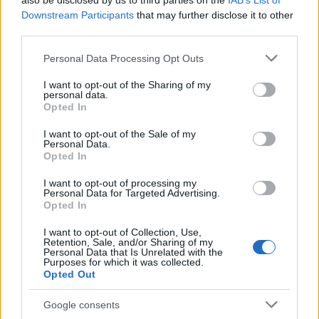
also be disclosed by us to third parties on the
IAB’s List of
ενημερωθείτε πρώτοι για όλη την ειδησεογραφία και τα
Downstream Participants
that may further disclose it to other
τελευταία νέα
της ημέρας
third parties.
Please note that this website/app uses one or more Google
Personal Data Processing Opt Outs
services and may gather and store information including but
not limited to your visit or usage behaviour. You may click to
I want to opt-out of the Sharing of my
personal data.
grant or deny consent to Google and its third-party tags to
Opted In
Πιο δημοφιλή
use your data for below specified purposes in below Google
consent section.
I want to opt-out of the Sale of my
1
Personal Data.
Η Ελένη Φωτοπούλου ευχήθηκε για τη
Opted In
γιορτή του Άκη Παυλόπουλου: «Δεκαπέντε
χρόνια μου διδάσκει υπομονή και αγάπη»
I want to opt-out of processing my
2
Αριστοτέλης Δαμίγος: Στο Αποτεφρωτήριο
Personal Data for Targeted Advertising.
Ριτσώνας το «ύστατο χαίρε» στον Έλληνα
Opted In
σύνδεσμο του ελικοπτέρου που έπεσε στην
Ψάθα
I want to opt-out of Collection, Use,
Retention, Sale, and/or Sharing of my
3
«Αφιέρωσε τη ζωή της στο να βοηθά
Personal Data that Is Unrelated with the
Purposes for which it was collected.
ανθρώπους που είχαν ανάγκη» - Η πρώτη
Opted Out
δήλωση της οικογένειας της 38χρονης
Λίζα που βρέθηκε νεκρή στην Κυψέλη
Google consents
4
Η Αγγελική Ηλιάδη περιγράφει το θαύμα