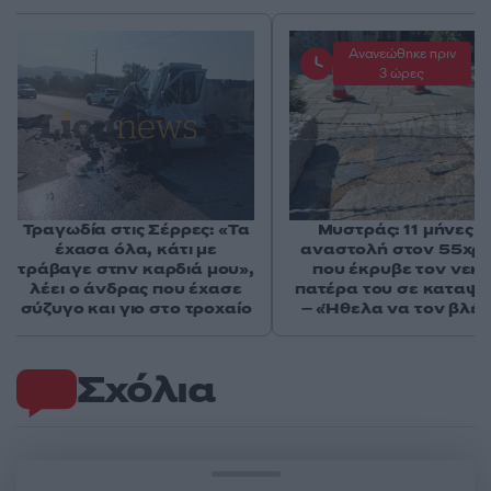
Ανανεώθηκε πριν
3 ώρες
Τραγωδία στις Σέρρες: «Τα
Μυστράς: 11 μήνες μ
έχασα όλα, κάτι με
αναστολή στον 55χρ
τράβαγε στην καρδιά μου»,
που έκρυβε τον νεκ
λέει ο άνδρας που έχασε
πατέρα του σε καταψ
σύζυγο και γιο στο τροχαίο
– «Ήθελα να τον βλέ
Σχόλια