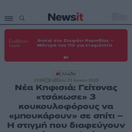
Μετάβαση
σε
o
35
περιεχόμενο
Φω
Φωτιά στο Στεφάνι Κορινθίας –
Θε
Συμβαίνει
Μήνυμα του 112 για ετοιμότητα
εν
τώρα:
οχ
Ελλάδα
22:26
Σάββατο 21 Ιουνίου 2025
Νέα Κηφισιά: Γείτονας
«τσάκωσε» 3
κουκουλοφόρους να
«μπουκάρουν» σε σπίτι –
Η στιγμή που διαφεύγουν