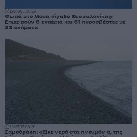
16:46
07.08.26
Φωτιά στο Μονοπήγαδο Θεσσαλονίκης:
Επιχειρούν 6 εναέρια και 61 πυροσβέστες με
22 οχήματα
16:37
07.08.26
Σαμοθράκη: «Είχε νερό στα πνευμόνια, της