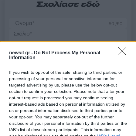
Σχολίασε εδώ
50 /50
newsit.gr -
Do Not Process My Personal
Information
2000 /2000
Υποβολή σχολίου
If you wish to opt-out of the sale, sharing to third parties, or
processing of your personal or sensitive information for
targeted advertising by us, please use the below opt-out
Όροι Χρήσης
. Το site προστατεύεται από reCAPTCHA, ισχύουν
Πολιτική Απορρήτου
&
Όροι Χρήσης
της Google.
section to confirm your selection. Please note that after your
opt-out request is processed you may continue seeing
Ελλάδα
interest-based ads based on personal information utilized by
ΔΙΑΡΡΗΞΗ
ΚΗΦΙΣΙΑ
us or personal information disclosed to third parties prior to
your opt-out. You may separately opt-out of the further
Share:
disclosure of your personal information by third parties on the
IAB’s list of downstream participants. This information may
Ακολουθήστε το Νewsit.gr στο
Google News
και