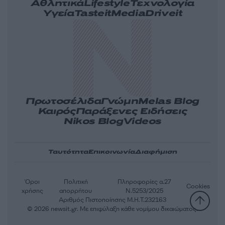
Αθλητικά
Lifestyle
Τεχνολογία
Υγεία
Tasteit
Media
Driveit
Πρωτοσέλιδα
Γνώμη
Melas Blog
Καιρός
Παράξενες Ειδήσεις
Nikos Blog
Videos
Ταυτότητα
Επικοινωνία
Διαφήμιση
Όροι
Πολιτική
Πληροφορίες α.27
Cookies
χρήσης
απορρήτου
Ν.5253/2025
Αριθμός Πιστοποίησης Μ.Η.Τ.232163
© 2026 newsit.gr. Με επιφύλαξη κάθε νομίμου δικαιώματος.