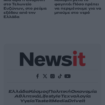
στο Τελωνείο
φαγητό: Πόσο πρέπει
Ευζώνων, στο ρεύμα
να περιμένουμε για να
εξόδου από την
μπούμε στο νερό
Ελλάδα
Ελλάδα
Κόσμος
Πολιτική
Οικονομία
Αθλητικά
Lifestyle
Τεχνολογία
Υγεία
Tasteit
Media
Driveit