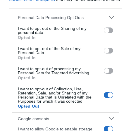
2
δεν πρόλαβε να ξεφύγει από το τσουνάμι
third parties.
μπορεί να αλλάξει τη χρονολογία της
προϊστορικής έκρηξης
Please note that this website/app uses one or more Google
Personal Data Processing Opt Outs
3
Παρκαδόρος στο Ελαφονήσι συνελήφθη
services and may gather and store information including but
για έβδομη φορά - Τον «τσάκωσαν»
not limited to your visit or usage behaviour. You may click to
I want to opt-out of the Sharing of my
αστυνομικοί που προσποιήθηκαν τους
personal data.
grant or deny consent to Google and its third-party tags to
τουρίστες
Opted In
use your data for below specified purposes in below Google
4
Στην Κρήτη ο Κυριάκος Μητσοτάκης,
consent section.
I want to opt-out of the Sale of my
συνεχίζει τις ολιγοήμερες διακοπές του –
Personal Data.
Πού βρέθηκε το Σάββατο
Opted In
5
«Φιάσκο» στη Μαδέιρα με το γάμο του
I want to opt-out of processing my
Κριστιάνο Ρονάλντο: Χιλιάδες άνθρωποι
Personal Data for Targeted Advertising.
πήγαν σε λάθος εκκλησία και προκάλεσαν
Opted In
το γέλιο στον Πορτογάλο
I want to opt-out of Collection, Use,
Retention, Sale, and/or Sharing of my
Personal Data that Is Unrelated with the
Πιο σχολιασμένα
Purposes for which it was collected.
Opted Out
Μετέτρεψαν το Σαρακήνικο της Μήλου
114
Google consents
σε ελικοδρόμιο – «Πάρκαραν» το
ελικόπτερο τους για να κάνουν μπάνιο
I want to allow Google to enable storage