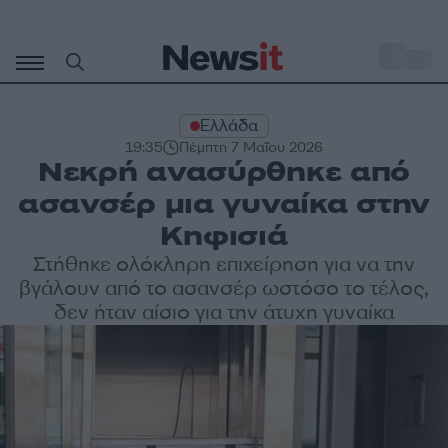
Μετάβαση
σε
o
33
περιεχόμενο
Ελλάδα
19:35
Πέμπτη 7 Μαΐου 2026
Νεκρή ανασύρθηκε από
ασανσέρ μια γυναίκα στην
Κηφισιά
Στήθηκε ολόκληρη επιχείρηση για να την
βγάλουν από το ασανσέρ ωστόσο το τέλος,
δεν ήταν αίσιο για την άτυχη γυναίκα