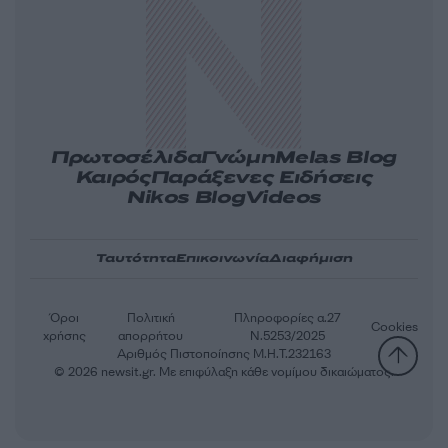
Πρωτοσέλιδα
Γνώμη
Melas Blog
Καιρός
Παράξενες Ειδήσεις
Nikos Blog
Videos
Ταυτότητα
Επικοινωνία
Διαφήμιση
Όροι
Πολιτική
Πληροφορίες α.27
Cookies
χρήσης
απορρήτου
Ν.5253/2025
Αριθμός Πιστοποίησης Μ.Η.Τ.232163
© 2026 newsit.gr. Με επιφύλαξη κάθε νομίμου δικαιώματος.