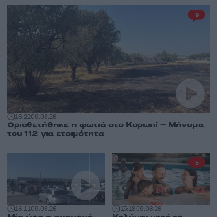
9
16:22
09.08.26
Οριοθετήθηκε η φωτιά στο Κορωπί – Μήνυμα
του 112 για ετοιμότητα
5
16:11
09.08.26
15:18
09.08.26
Μία ώρα η αναμονή
Κολύμπι μετά το