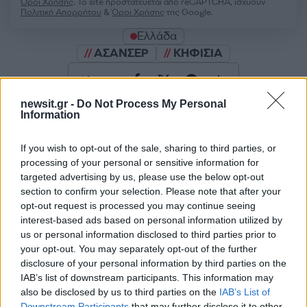
Όροι Χρήσης
. Το site προστατεύεται από reCAPTCHA, ισχύουν
Πολιτική Απορρήτου
&
Όροι Χρήσης
της Google.
Ελλάδα
ΑΣΑΝΣΕΡ
ΚΗΦΙΣΙΑ
Share:
newsit.gr -
Do Not Process My Personal
Ακολουθήστε το Νewsit.gr στο
Google News
και
Information
ενημερωθείτε πρώτοι για όλη την ειδησεογραφία και τα
τελευταία νέα
της ημέρας
If you wish to opt-out of the sale, sharing to third parties, or
processing of your personal or sensitive information for
targeted advertising by us, please use the below opt-out
section to confirm your selection. Please note that after your
opt-out request is processed you may continue seeing
interest-based ads based on personal information utilized by
Πιο δημοφιλή
us or personal information disclosed to third parties prior to
your opt-out. You may separately opt-out of the further
1
Ελίζαμπεθ Ελέτσι και Νεκτάριος Λεμονίδης
disclosure of your personal information by third parties on the
πήγαν στον Άγιο Νεκτάριο Βούλας για να
IAB’s list of downstream participants. This information may
πάρουν την ευχή για τον γιο τους
also be disclosed by us to third parties on the
IAB’s List of
Ηφαίστειο Σαντορίνης: Ένας 15χρονος που
Downstream Participants
that may further disclose it to other