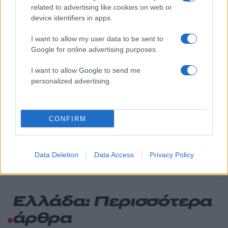
Βγήκαν ξανά τα μαχαίρια στην Ελπίδα
102
related to advertising like cookies on web or
για τη Δημοκρατία: «Καρυστιανού,
device identifiers in apps.
Γρατσία και Γαλανός μετέτρεψαν το
κίνημα σε φοβικό αρχηγικό κόμμα»
I want to allow my user data to be sent to
Το οικονομικό πρόγραμμα της ΕΛΑΣ που
86
Google for online advertising purposes.
θα παρουσιάσει ο Αλέξης Τσίπρας στη
Θεσσαλονίκη: Σχέδιο τετραετίας
I want to allow Google to send me
personalized advertising.
ΕΛΑΣ: Ο Αλέξης Δέδες ο πρώτος
74
υποψήφιος βουλευτής του κόμματος –
Από τα διοικητικά της ΑΕΚ στην πολιτική
σκηνή
CONFIRM
Σούπερ μάρκετ: Νέες μειώσεις τιμών –
74
916 προϊόντα στην εθνική πρωτοβουλία,
ανάμεσά τους 130 σχολικά
Data Deletion
Data Access
Privacy Policy
Ελλάδα: Περισσότερα
άρθρα