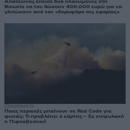
Απατεώνας έπεισε δύο ηλικιωμένες στη
Βοιωτία να του δώσουν 400.000 ευρώ για να
γλιτώσουν από τον «δορυφόρο της εφορίας»
16:25
09.08.26
Ποιες περιοχές μπαίνουν σε Red Code για
φωτιές: Τι προβλέπει ο χάρτης – Σε επιφυλακή
η Πυροσβεστική