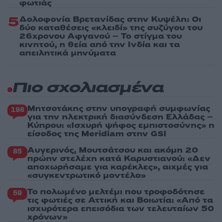
φωτιάς
5
Δολοφονία Βρετανίδας στην Κυψέλη: Οι
δύο καταθέσεις «κλειδί» της συζύγου του
26χρονου Αφγανού – Το στίγμα του
κινητού, η θεία από την Ινδία και τα
απειλητικά μηνύματα
Πιο σχολιασμένα
Μητσοτάκης στην υπογραφή συμφωνίας
198
για την ηλεκτρική διασύνδεση Ελλάδας –
Κύπρου: «Ισχυρή ψήφος εμπιστοσύνης» η
είσοδος της Meridiam στην GSI
Αυγερινός, Μουτσάτσου και ακόμη 20
85
πρώην στελέχη κατά Καρυστιανού: «Δεν
αποχωρήσαμε για καρέκλες», αιχμές για
«συγκεντρωτικό μοντέλο»
Το πολωμένο μελτέμι που τροφοδότησε
59
τις φωτιές σε Αττική και Βοιωτία: «Από τα
ισχυρότερα επεισόδια των τελευταίων 50
χρόνων»