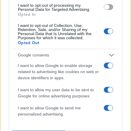
πλευρές. Όσο ζει ο συντάκτης της διαθήκης,
I want to opt-out of processing my
συνεχίζει ο ίδιος να είναι ο κύριος και
Personal Data for Targeted Advertising.
Opted In
διαχειριστής της περιουσίας του. Σε άλλη
περίπτωση, ο συντάκτης διαθήκης μπορεί να
I want to opt-out of Collection, Use,
Retention, Sale, and/or Sharing of my
συμφωνήσει με το φροντιστή του (νοσηλεύτρια,
Personal Data that Is Unrelated with the
Purposes for which it was collected.
οικιακή οικονόμο κτλ) και να συντάξει
Opted Out
κληρονομική σύμβαση με την οποία θα ορίζεται
Google consents
ότι της αφήνει συγκεκριμένο ή όλα τα
περιουσιακά του στοιχεία, με τη δέσμευση να τον
I want to allow Google to enable storage
φροντίζει όσο ζει. Αντίθετα, υπάρχει και η
related to advertising like cookies on web or
device identifiers in apps.
δυνατότητα σύναψης κληρονομικής σύμβασης
με την οποία ο κληρονόμος δηλώνει ρητά ότι
I want to allow my user data to be sent to
μετά το θάνατο του κληροδότη δε θα
Google for online advertising purposes.
διεκδικήσει την περιουσία του.
I want to allow Google to send me
personalized advertising.
Δικαιούνται κληρονομιάς