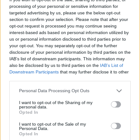
Τι δυνατότητες δίνουν οι
processing of your personal or sensitive information for
κληρονομικές συμβάσεις;
targeted advertising by us, please use the below opt-out
section to confirm your selection. Please note that after your
opt-out request is processed you may continue seeing
Πολλές και κυρίως επιλύουν μεγάλα
interest-based ads based on personal information utilized by
us or personal information disclosed to third parties prior to
προβλήματα που συχνά δημιουργούνται εντός
your opt-out. You may separately opt-out of the further
οικογενειών με μεγάλη οικονομική επιφάνεια
disclosure of your personal information by third parties on the
και πολλά κληρονομικά στοιχεία.
Υπάρχουν δύο
IAB’s list of downstream participants. This information may
τύποι κληρονομικών συμβάσεων: Η
also be disclosed by us to third parties on the
IAB’s List of
Downstream Participants
that may further disclose it to other
κληρονομική σύμβαση αιτία θανάτου
και
η
third parties.
σύμβαση παραίτησης από μελλοντικά
Please note that this website/app uses one or more Google
δικαιώματα
. Στην πρώτη περίπτωση, ο
Personal Data Processing Opt Outs
services and may gather and store information including but
συντάκτης της διαθήκης έχει τη δυνατότητα να
not limited to your visit or usage behaviour. You may click to
I want to opt-out of the Sharing of my
συνάψει μια κληρονομική σύμβαση με την οποία
personal data.
grant or deny consent to Google and its third-party tags to
Opted In
να ορίζει ρητά ποιος και τι κληρονομεί μετά
use your data for below specified purposes in below Google
consent section.
θΆνατον ο καθένας. Η σύμβαση είναι
I want to opt-out of the Sale of my
Personal Data.
συμφωνημένη και δεσμευτική και για τις δύο
Opted In