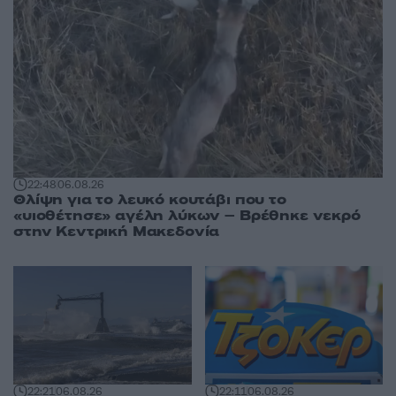
22:48
06.08.26
Θλίψη για το λευκό κουτάβι που το
«υιοθέτησε» αγέλη λύκων – Βρέθηκε νεκρό
στην Κεντρική Μακεδονία
22:21
06.08.26
22:11
06.08.26