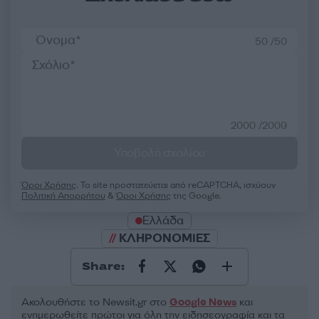
50 /50
2000 /2000
Υποβολή σχολίου
Όροι Χρήσης
. Το site προστατεύεται από reCAPTCHA, ισχύουν
Πολιτική Απορρήτου
&
Όροι Χρήσης
της Google.
Ελλάδα
ΚΛΗΡΟΝΟΜΙΕΣ
Share:
Ακολουθήστε το Νewsit.gr στο
Google News
και
ενημερωθείτε πρώτοι για όλη την ειδησεογραφία και τα