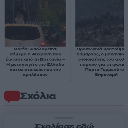
Marfin: Απολογείται
Προσωρινά κρατούμεν
σήμερα η 46χρονη που
δήμαρχος, ο μηχανικός
έφτασε από τη Βρετανία –
ο ιδιοκτήτης του αιολι
Η μεταγωγή στην Ελλάδα
πάρκου για τη φωτιά 
και τα στοιχεία που την
Πόρτο Γερμενό και
εμπλέκουν
Ξηρονομή
Σχόλια
Σχολίασε εδώ