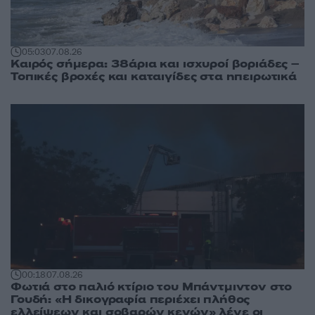
05:03
07.08.26
Καιρός σήμερα: 38άρια και ισχυροί βοριάδες –
Τοπικές βροχές και καταιγίδες στα ηπειρωτικά
00:18
07.08.26
Φωτιά στο παλιό κτίριο του Μπάντμιντον στο
Γουδή: «Η δικογραφία περιέχει πλήθος
ελλείψεων και σοβαρών κενών» λένε οι