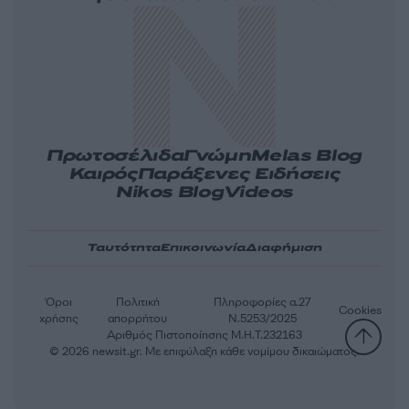
Πρωτοσέλιδα
Γνώμη
Melas Blog
Καιρός
Παράξενες Ειδήσεις
Nikos Blog
Videos
Ταυτότητα
Επικοινωνία
Διαφήμιση
Όροι
Πολιτική
Πληροφορίες α.27
Cookies
χρήσης
απορρήτου
Ν.5253/2025
Αριθμός Πιστοποίησης Μ.Η.Τ.232163
© 2026 newsit.gr. Με επιφύλαξη κάθε νομίμου δικαιώματος.