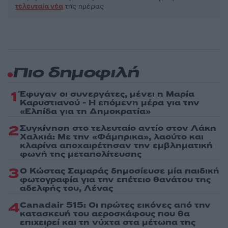
τελευταία νέα
της ημέρας
Πιο δημοφιλή
1
Έφυγαν οι συνεργάτες, μένει η Μαρία
Καρυστιανού - Η επόμενη μέρα για την
«Ελπίδα για τη Δημοκρατία»
2
Συγκίνηση στο τελευταίο αντίο στον Λάκη
Χαλκιά: Με την «Φάμπρικα», λαούτο και
κλαρίνα αποχαιρέτησαν την εμβληματική
φωνή της μεταπολίτευσης
3
Ο Κώστας Σαμαράς δημοσίευσε μία παιδική
φωτογραφία για την επέτειο θανάτου της
αδελφής του, Λένας
4
Canadair 515: Οι πρώτες εικόνες από την
κατασκευή του αεροσκάφους που θα
επιχειρεί και τη νύχτα στα μέτωπα της