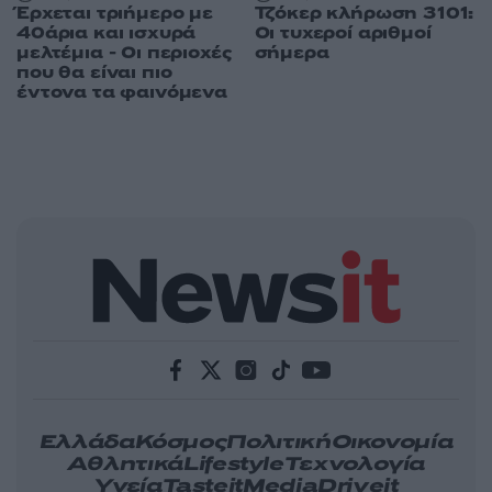
Έρχεται τριήμερο με
Τζόκερ κλήρωση 3101:
40άρια και ισχυρά
Οι τυχεροί αριθμοί
μελτέμια - Οι περιοχές
σήμερα
που θα είναι πιο
έντονα τα φαινόμενα
Ελλάδα
Κόσμος
Πολιτική
Οικονομία
Αθλητικά
Lifestyle
Τεχνολογία
Υγεία
Tasteit
Media
Driveit