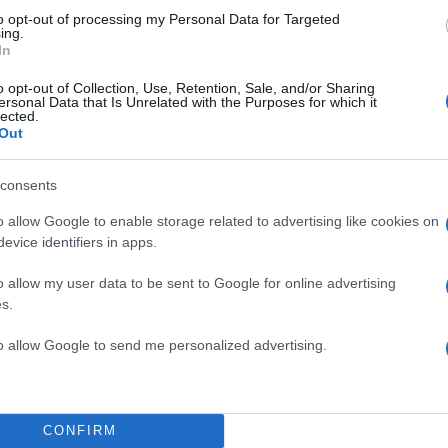
γκας έρχεται στην Ελλάδα και αποφασίζει να κατοικ
to opt-out of processing my Personal Data for Targeted
ing.
ην ορεινή περιοχή του δήμου Αιγιαλείας στην Αχαΐα.
In
όνομα του «Αντώνη Τζίμα» και δήλωνε παντρεμένος μ
μενα σε μια κατοικία η οποία ήταν χτισμένη σε μια πλ
o opt-out of Collection, Use, Retention, Sale, and/or Sharing
ersonal Data that Is Unrelated with the Purposes for which it
10 στρεμμάτων, με υψηλή περίφραξη που δεν επέτρ
lected.
Out
κι είχε πολλά σκυλιά. Εμφανιζόταν ως καλλιεργητής 
 περιοχή που επέλεξε να μένει ήταν ο τόπος καταγω
consents
 Μαζί του έμεναν η μητέρα του και ο πατέρας του ο
o allow Google to enable storage related to advertising like cookies on
φθη και για υπόθαλψη εγκληματία.
evice identifiers in apps.
ιάστηκαν 3 – 4 ημέρες για να φτάσουν στα ίχνη και να
o allow my user data to be sent to Google for online advertising
s.
ίρηση σύλληψης του 56χρονου άνδρα. Το πρωί της
ς ΕΛΑΣ βρίσκονταν έξω από το σπίτι που διέμενε κι
to allow Google to send me personalized advertising.
να μαύρο αυτοκίνητο το σταμάτησαν. Εντός του οχήμ
τρης Δαλαμάγκας, η σύζυγος του και ο πατέρας του.
υ δεν είχε ταυτότητα μαζί του, όταν ερωτήθηκε ανέ
CONFIRM
τώνη Τζίμα, ενώ από το αυτόματο σύστημα αναγνώρισ