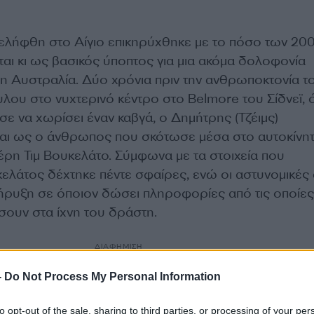
λήφθη στο Αίγιο επικηρύχθηκε με το πόσο των 20
αι κι ως βασικός ύποπτος για μια ακόμα δολοφονία
η Αυστραλία. Δύο χρόνια πριν την ανθρωποκτονία τ
λου στο νυχτερινό κέντρο στο Belmore του Σίδνεϊ, 
ε να χωρίσει έναν καβγά, ο Δημήτρης (Τζέιμς)
αι ως ο άνθρωπος που σκότωσε μέσα στο αυτοκίνητ
έρη Τιμ Βουκελάτο. Σύμφωνα με τα στοιχεία που
ελάτος δέχτηκε πέντε σφαίρες, ενώ οι αστυνομικές
κήρυξη σε όποιον δώσει πληροφορίες από τις οποίε
ουν στα ίχνη του δράστη.
ΔΙΑΦΗΜΙΣΗ
-
Do Not Process My Personal Information
to opt-out of the sale, sharing to third parties, or processing of your per