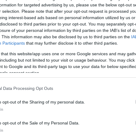
formation for targeted advertising by us, please use the below opt-out s
r selection. Please note that after your opt-out request is processed y
eing interest-based ads based on personal information utilized by us or
disclosed to third parties prior to your opt-out. You may separately opt-
losure of your personal information by third parties on the IAB’s list of
. This information may also be disclosed by us to third parties on the
IA
Participants
that may further disclose it to other third parties.
 that this website/app uses one or more Google services and may gath
including but not limited to your visit or usage behaviour. You may click 
ξε κάποιος πληροφοριοδότης ή μάρτυρας με αποτέ
 to Google and its third-party tags to use your data for below specifi
γκας να κινείται ελεύθερος στην Αυστραλιανή ήπειρ
ogle consent section.
ο 29χρονος τότε ομογενής μπλέκει σε ακόμα έναν κα
Βγάζει ένα μαχαίρι και κατά τη διάρκεια της συμπλοκή
l Data Processing Opt Outs
ώργος Γιαννόπουλος
που προσπάθησε να χωρίσει 
o opt-out of the Sharing of my personal data.
Δημήτρης Δαλαμάγκας φεύγει από την Αυστραλία
In
τώσει τη σύλληψη και μέχρι χθες το μεσημέρι
ώς παρέμενε ανοιχτή η επικήρυξη του.
o opt-out of the Sale of my Personal Data.
In