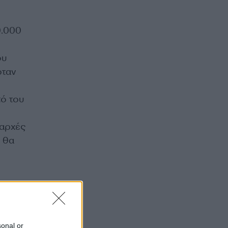
0.000
ου
όταν
ό του
 αρχές
ς θα
sonal or