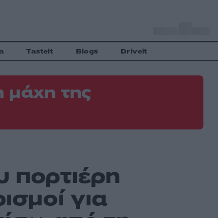
o
Αθήνα
34
C
a
Tasteit
Blogs
Driveit
 μάχη της
υ πορτιέρη
ισμοί για