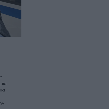
 ο
μια
μία
ην