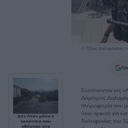
Ο Τζέιμς Δαλαμάγκας 
Προ
Συστήνονταν ως «Α
Δημήτρης Δαλαμάγκ
πληροφορία που με
ήταν αρκετή για εν
Δεν ήταν μόνο η
δολοφονίας του 3
ταχύτητα που
οδήγησε στο