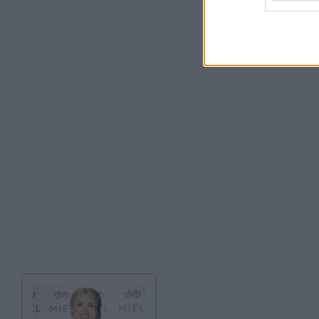
δακτυλικών αποτυπ
διωκόμενο άτομο.