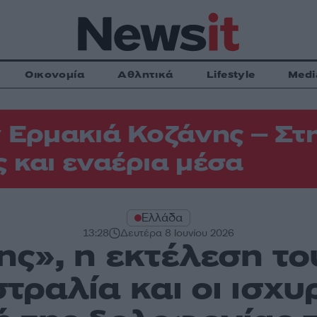
Οικονομία
Αθλητικά
Lifestyle
Medi
 Ερμακιά Κοζάνης – Στη
 και εναέρια μέσα
Ελλάδα
13:28
Δευτέρα 8 Ιουνίου 2026
ς», η εκτέλεση το
τραλία και οι ισχυρ