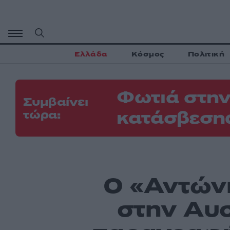
Μετάβαση
σε
περιεχόμενο
Ελλάδα
Κόσμος
Πολιτική
Φωτιά στην
Συμβαίνει
κατάσβεσης
τώρα:
Ο «Αντώνη
στην Αυσ