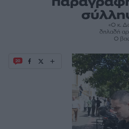
παραγραφή
σύλλη
«Ο κ. Δ
δηλαδή αρνε
Ο βασ
20