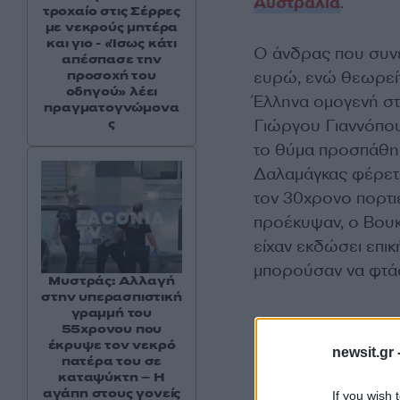
Αυστραλία
.
τροχαίο στις Σέρρες
με νεκρούς μητέρα
και γιο - «Ίσως κάτι
Ο άνδρας που συνε
απέσπασε την
ευρώ, ενώ θεωρείτ
προσοχή του
οδηγού» λέει
Έλληνα ομογενή στ
πραγματογνώμονα
Γιώργου Γιαννόπου
ς
το θύμα προσπάθησ
Δαλαμάγκας φέρετ
τον 30χρονο πορτι
προέκυψαν, ο Βουκ
είχαν εκδώσει επι
μπορούσαν να φτάσ
Μυστράς: Αλλαγή
στην υπερασπιστική
γραμμή του
55χρονου που
έκρυψε τον νεκρό
newsit.gr 
πατέρα του σε
καταψύκτη – Η
αγάπη στους γονείς
If you wish 