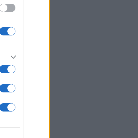
ήσει
ε μια
αγιά
επε τη
κι
γής
 όταν
ατος
 Ο
φερε
ης