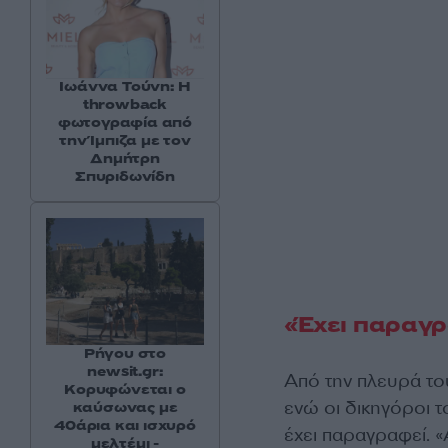
Ιωάννα Τούνη: Η
throwback
φωτογραφία από
την Ίμπιζα με τον
Δημήτρη
Σπυριδωνίδη
«Έχει παραγρ
Ρήγου στο
newsit.gr:
Από την πλευρά το
Κορυφώνεται ο
ενώ οι δικηγόροι τ
καύσωνας με
40άρια και ισχυρό
έχει παραγραφεί. «
μελτέμι -