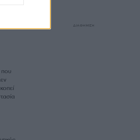
ΔΙΑΦΗΜΙΣΗ
α που
Δεν
κοπεί
στασία
ιτικές