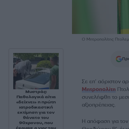
Ο Μητροπολίτης Πτολεμ
Προ
Σε επ’ αόριστον α
Μητροπολίτη
Πτολ
Μυστράς:
συνελήφθη το μεση
Παθολογικά αίτια
«δείχνει» η πρώτη
αξιοπρέπειας.
ιατροδικαστική
εκτίμηση για τον
θάνατο του
Η απόφαση για τον
90χρονου, που
έκρυψε ο γιος του
Θεοδώρου Β’, έως 