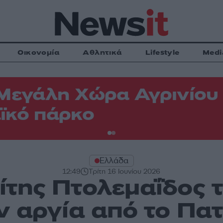
Οικονομία
Αθλητικά
Lifestyle
Medi
Μεγάλη Χώρα Αγρινίου -
ϊκό πάρκο
Ελλάδα
12:49
Τρίτη 16 Ιουνίου 2026
της Πτολεμαΐδος τ
ν αργία από το Πατ