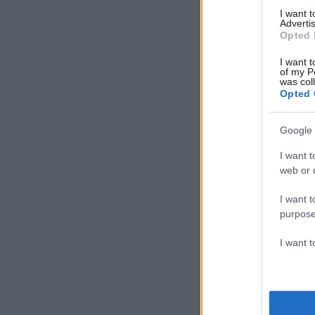
I want 
Advertis
Opted 
I want t
of my P
was col
Opted 
Google 
I want t
web or d
I want t
purpose
I want 