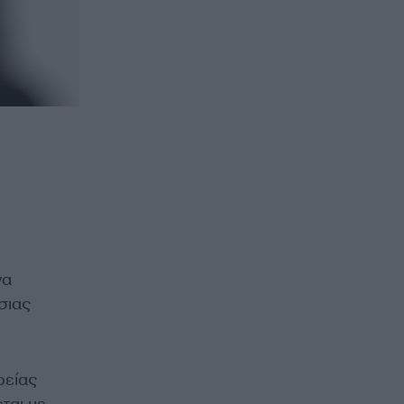
να
σιας
ρείας
ται με