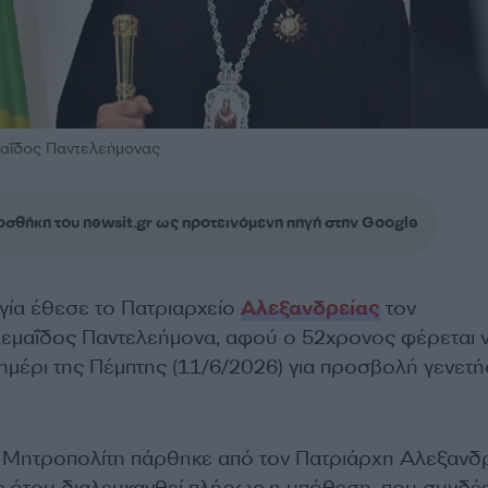
αΐδος Παντελεήμονας
σθήκη του newsit.gr ως προτεινόμενη πηγή στην Google
ργία έθεσε το Πατριαρχείο
Αλεξανδρείας
τον
εμαΐδος Παντελεήμονα, αφού ο 52χρονος φέρεται 
μέρι της Πέμπτης (11/6/2026) για προσβολή γενετή
 Μητροπολίτη πάρθηκε από τον Πατριάρχη Αλεξανδ
ότου διαλευκανθεί πλήρως η υπόθεση, που συνδέε