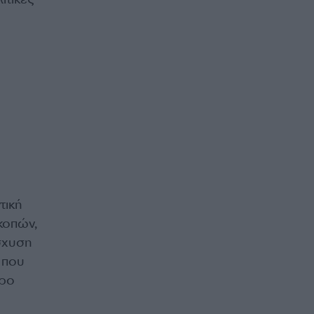
τική
κοπών,
ίσχυση
 που
ερο