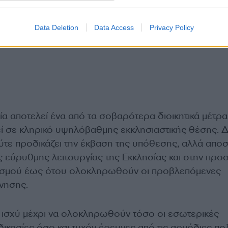
Data Deletion
Data Access
Privacy Policy
ία αποτελεί ένα από τα σοβαρότερα διοικητικά μέτρ
εί σε κληρικό υψηλόβαθμης εκκλησιαστικής θέσης. 
ούτε προδικάζει την έκβαση της υπόθεσης, αλλά αποσ
ς εύρυθμης λειτουργίας της Εκκλησίας και στην προ
εσμού έως ότου ολοκληρωθούν οι προβλεπόμενες
ύνησης.
 ισχύ μέχρι να ολοκληρωθούν τόσο οι εσωτερικές
δικασίες όσο και τυχόν έρευνες από τις αρμόδιες πολ