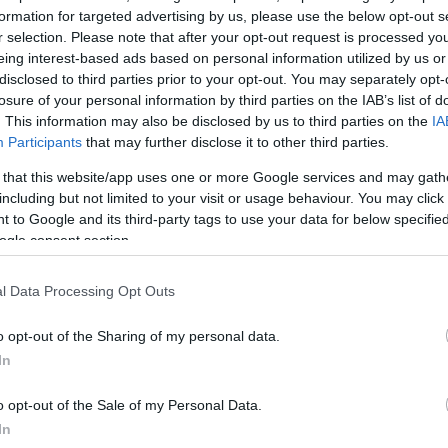
τη φύση του συμβάντος, η πατριαρχική απόφαση
formation for targeted advertising by us, please use the below opt-out s
r selection. Please note that after your opt-out request is processed y
ρύτητα με την οποία αντιμετωπίζεται η υπόθεση από τ
eing interest-based ads based on personal information utilized by us or
κηση.
disclosed to third parties prior to your opt-out. You may separately opt-
losure of your personal information by third parties on the IAB’s list of
. This information may also be disclosed by us to third parties on the
IA
ς προς τον Μητροπολίτη Πτολεμαΐδος
Participants
that may further disclose it to other third parties.
να
 that this website/app uses one or more Google services and may gath
including but not limited to your visit or usage behaviour. You may click 
 to Google and its third-party tags to use your data for below specifi
αντελεήμων συνελήφθη στην Αθήνα από την ομάδα
ogle consent section.
αγγελιών ότι επιδιδόταν σε άσεμνες πράξεις και εξέθε
να σε διερχόμενους πολίτες.
l Data Processing Opt Outs
ημα στοιχεία και τις αναφορές της αστυνομίας, το
o opt-out of the Sharing of my personal data.
η στα Πετράλωνα της Αθήνας. Ο Μητροπολίτης οδη
In
ς προκειμένου να αντιμετωπίσει τις κατηγορίες που
o opt-out of the Sale of my Personal Data.
In