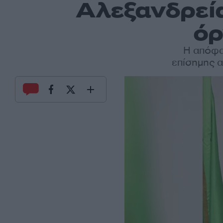
Αλεξανδρεία
όρ
Η απόφα
επίσημης α