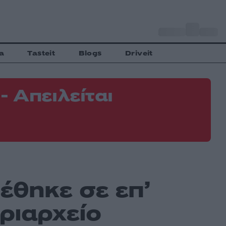
o
Αθήνα
33
C
a
Tasteit
Blogs
Driveit
 Απειλείται
Φ
Ε
έθηκε σε επ’
ριαρχείο