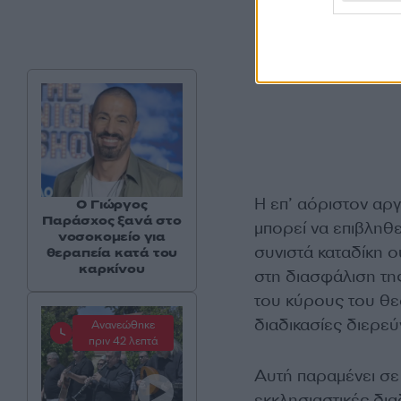
Η επ’ αόριστον αργ
O Γιώργος
Παράσχος ξανά στο
μπορεί να επιβληθ
νοσοκομείο για
συνιστά καταδίκη 
θεραπεία κατά του
καρκίνου
στη διασφάλιση τη
του κύρους του θ
διαδικασίες διερε
Ανανεώθηκε
πριν 42 λεπτά
Αυτή παραμένει σε
εκκλησιαστικές δια