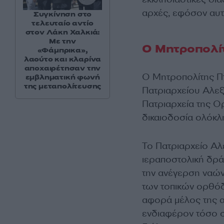
αρχές, εφόσον αυτ
Συγκίνηση στο
τελευταίο αντίο
στον Λάκη Χαλκιά:
Με την
Ο Μητροπολί
«Φάμπρικα»,
λαούτο και κλαρίνα
αποχαιρέτησαν την
Ο Μητροπολίτης Πτ
εμβληματική φωνή
της μεταπολίτευσης
Πατριαρχείου Αλεξ
Πατριαρχεία της Ορ
δικαιοδοσία ολόκλη
Το Πατριαρχείο Αλε
ιεραποστολική δρά
την ανέγερση ναών
των τοπικών ορθόδ
αφορά μέλος της α
ενδιαφέρον τόσο σ