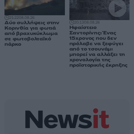
21:22
08.08.26
Δύο συλλήψεις στην
20:13
08.08.26
Ηφαίστειο
Κορινθία για φωτιά
Σαντορίνης: Ένας
από βραχυκύκλωμα
15χρονος που δεν
σε φωτοβολταϊκό
πρόλαβε να ξεφύγει
πάρκο
από το τσουνάμι
μπορεί να αλλάξει τη
χρονολογία της
προϊστορικής έκρηξης