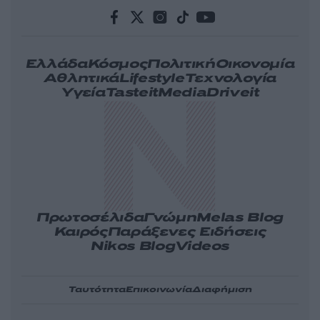
Ελλάδα
Κόσμος
Πολιτική
Οικονομία
Αθλητικά
Lifestyle
Τεχνολογία
Υγεία
Tasteit
Media
Driveit
Πρωτοσέλιδα
Γνώμη
Melas Blog
Καιρός
Παράξενες Ειδήσεις
Nikos Blog
Videos
Ταυτότητα
Επικοινωνία
Διαφήμιση