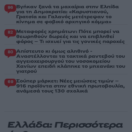
Βγήκαν ξανά τα μαχαίρια στην Ελπίδα
96
για τη Δημοκρατία: «Καρυστιανού,
Γρατσία και Γαλανός μετέτρεψαν το
κίνημα σε φοβικό αρχηγικό κόμμα»
Μεταφορές χρημάτων: Πότε μπορεί να
82
θεωρηθούν δωρεές και να επιβληθεί
φόρος – Τι ισχυεί για τις γονικές παροχές
Απίστευτο κι όμως αληθινό -
80
Aναστέλλονται τα τακτικά ραντεβού του
αγγειοχειρουργού του νοσοκομείου
Χανίων επειδή κλάπηκε το μηχανάκι του
γιατρού
Σούπερ μάρκετ: Νέες μειώσεις τιμών –
69
916 προϊόντα στην εθνική πρωτοβουλία,
ανάμεσά τους 130 σχολικά
Ελλάδα: Περισσότερα