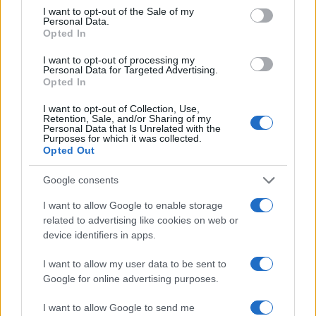
Πολιτική Απορρήτου
&
Όροι Χρήσης
της Google.
consent section.
I want to opt-out of the Sale of my
Personal Data.
Ελλάδα
Opted In
ΑΙΤΩΛΟΑΚΑΡΝΑΝΙΑ
ΝΑΥΠΑΚΤΙΑ
I want to opt-out of processing my
ΧΑΤΣΙΚΟ
Personal Data for Targeted Advertising.
Opted In
Share:
I want to opt-out of Collection, Use,
Retention, Sale, and/or Sharing of my
Ακολουθήστε το Νewsit.gr στο
Google News
και
Personal Data that Is Unrelated with the
ενημερωθείτε πρώτοι για όλη την ειδησεογραφία και τα
Purposes for which it was collected.
Opted Out
τελευταία νέα
της ημέρας
Google consents
I want to allow Google to enable storage
related to advertising like cookies on web or
device identifiers in apps.
Πιο δημοφιλή
I want to allow my user data to be sent to
1
Η Άννα Βίσση ξετρελάθηκε με μπάντα που
Google for online advertising purposes.
έπαιζε Τσιτσάνη στο Φισκάρδο και τους
πρότεινε συνεργασία
I want to allow Google to send me