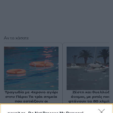
Αν τα χάσατε
Τραγωδία με 4χρονο αγόρι
Ζέστη και θυελλώδε
στην Πάρο: Τα τρία σημεία
άνεμοι, με ριπές που 
που εστιάζουν οι
φτάνουν τα 80 χλμ/ώρ
αστυνομικοί για τον πνιγμό
«Red Code» σε 6 περιο
στην πισίνα
για κίνδυνο πυρκαγι