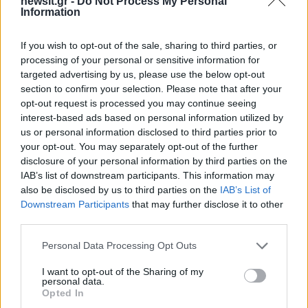
newsit.gr -
Do Not Process My Personal
Information
Σχόλια
If you wish to opt-out of the sale, sharing to third parties, or
processing of your personal or sensitive information for
targeted advertising by us, please use the below opt-out
section to confirm your selection. Please note that after your
opt-out request is processed you may continue seeing
Σχολίασε εδώ
interest-based ads based on personal information utilized by
us or personal information disclosed to third parties prior to
your opt-out. You may separately opt-out of the further
50 /50
disclosure of your personal information by third parties on the
IAB’s list of downstream participants. This information may
also be disclosed by us to third parties on the
IAB’s List of
Downstream Participants
that may further disclose it to other
third parties.
2000 /2000
Please note that this website/app uses one or more Google
Personal Data Processing Opt Outs
services and may gather and store information including but
Υποβολή σχολίου
not limited to your visit or usage behaviour. You may click to
I want to opt-out of the Sharing of my
personal data.
grant or deny consent to Google and its third-party tags to
Opted In
Όροι Χρήσης
. Το site προστατεύεται από reCAPTCHA, ισχύουν
use your data for below specified purposes in below Google