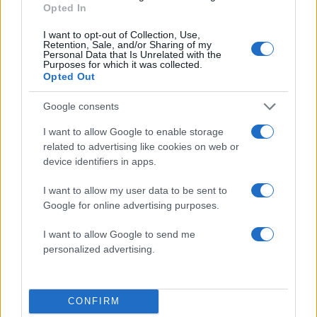
Opted In
Σχολίασε εδώ
I want to opt-out of Collection, Use,
Retention, Sale, and/or Sharing of my
Personal Data that Is Unrelated with the
Purposes for which it was collected.
Opted Out
50 /50
Google consents
I want to allow Google to enable storage
related to advertising like cookies on web or
device identifiers in apps.
2000 /2000
Υποβολή σχολίου
I want to allow my user data to be sent to
Google for online advertising purposes.
Όροι Χρήσης
. Το site προστατεύεται από reCAPTCHA, ισχύουν
I want to allow Google to send me
Πολιτική Απορρήτου
&
Όροι Χρήσης
της Google.
personalized advertising.
Ελλάδα
ΚΑΚΟΠΟΙΗΣΗ
ΩΡΩΠΟΣ
CONFIRM
Share: