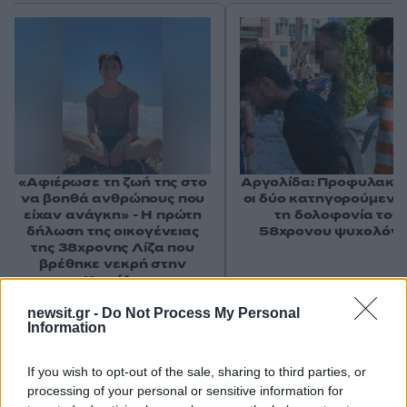
«Αφιέρωσε τη ζωή της στο
Αργολίδα: Προφυλακισ
να βοηθά ανθρώπους που
οι δύο κατηγορούμενοι
είχαν ανάγκη» - Η πρώτη
τη δολοφονία του
δήλωση της οικογένειας
58χρονου ψυχολόγ
της 38χρονης Λίζα που
βρέθηκε νεκρή στην
Κυψέλη
newsit.gr -
Do Not Process My Personal
Information
Σχόλια
44
If you wish to opt-out of the sale, sharing to third parties, or
Κουτσομπολα
18:35 11/06/26
processing of your personal or sensitive information for
Βάλτε τα τομάρια να δουλεύουν να χτίσουν τόσες