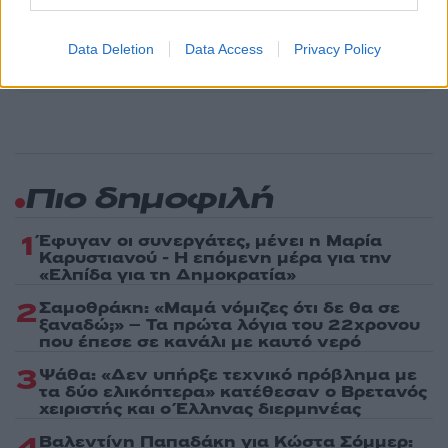
Ακολουθήστε το Νewsit.gr στο
Google News
και
Data Deletion
Data Access
Privacy Policy
ενημερωθείτε πρώτοι για όλη την ειδησεογραφία και τα
τελευταία νέα
της ημέρας
Πιο δημοφιλή
1
Έφυγαν οι συνεργάτες, μένει η Μαρία
Καρυστιανού - Η επόμενη μέρα για την
«Ελπίδα για τη Δημοκρατία»
2
Σαμοθράκη: «Μαμά νόμιζες ότι δε θα σε
ξαναδώ;» – Τα πρώτα λόγια του 22χρονου
που έπεσε σε κανάλι με καυτό νερό
3
Ψάθα: «Δεν υπήρξε τεχνικό πρόβλημα με
τα δύο ελικόπτερα» κατέθεσαν ο Βρετανός
χειριστής και ο Έλληνας διερμηνέας
4
Βαλεντίνη Παπαδάκη για Κώστα Σόμμερ: