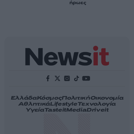
ήρωες
Ελλάδα
Κόσμος
Πολιτική
Οικονομία
Αθλητικά
Lifestyle
Τεχνολογία
Υγεία
Tasteit
Media
Driveit