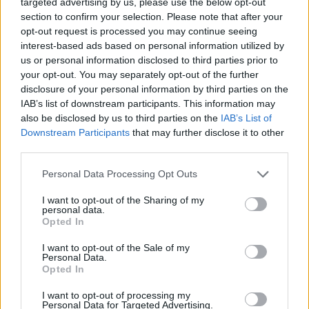
targeted advertising by us, please use the below opt-out
φυλακές που να χωράνε όλα τα μπουμπούκια και αφήστε
section to confirm your selection. Please note that after your
τα μέσα μέχρι να ψωφησουν και ναι πέστε μου κακία για
opt-out request is processed you may continue seeing
interest-based ads based on personal information utilized by
να μην τα τα ίζουμε και τζαμπα
us or personal information disclosed to third parties prior to
Απάντηση
your opt-out. You may separately opt-out of the further
Λωτος
13:00 11/06/26
disclosure of your personal information by third parties on the
Αφου το κινητό ειπώθηκε ότι πετάχτηκε στη θάλασσα
IAB’s list of downstream participants. This information may
πως εξεταστηκε για τα video;
also be disclosed by us to third parties on the
IAB’s List of
Απόκρυψη Απαντήσεων (1)
Downstream Participants
that may further disclose it to other
Απάντηση
third parties.
George
19:27 11/06/26
Please note that this website/app uses one or more Google
Personal Data Processing Opt Outs
Σοθ έχω νεα φίλε. Όταν ανεβαζεις video στα
services and may gather and store information including but
social αυτο μένει μένει να το διαγράψεο ο
not limited to your visit or usage behaviour. You may click to
I want to opt-out of the Sharing of my
personal data.
χρήστης. Ακόμα και όταν τα σβήσεις από το
grant or deny consent to Google and its third-party tags to
Opted In
use your data for below specified purposes in below Google
κινητό αυτό μένει εκεί. Μαγικό ε?
consent section.
I want to opt-out of the Sale of my
Απάντηση
Personal Data.
Opted In
Περισσότερα σχόλια
I want to opt-out of processing my
Personal Data for Targeted Advertising.