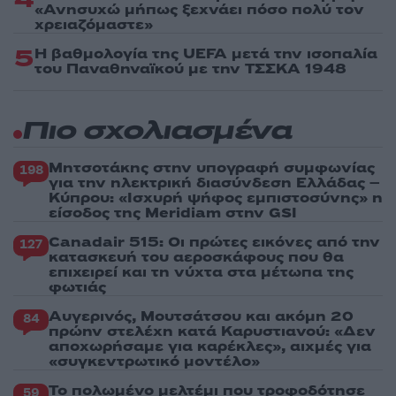
«Ανησυχώ μήπως ξεχνάει πόσο πολύ τον
χρειαζόμαστε»
5
Η βαθμολογία της UEFA μετά την ισοπαλία
του Παναθηναϊκού με την ΤΣΣΚΑ 1948
Πιο σχολιασμένα
Μητσοτάκης στην υπογραφή συμφωνίας
198
για την ηλεκτρική διασύνδεση Ελλάδας –
Κύπρου: «Ισχυρή ψήφος εμπιστοσύνης» η
είσοδος της Meridiam στην GSI
Canadair 515: Οι πρώτες εικόνες από την
127
κατασκευή του αεροσκάφους που θα
επιχειρεί και τη νύχτα στα μέτωπα της
φωτιάς
Αυγερινός, Μουτσάτσου και ακόμη 20
84
πρώην στελέχη κατά Καρυστιανού: «Δεν
αποχωρήσαμε για καρέκλες», αιχμές για
«συγκεντρωτικό μοντέλο»
Το πολωμένο μελτέμι που τροφοδότησε
59