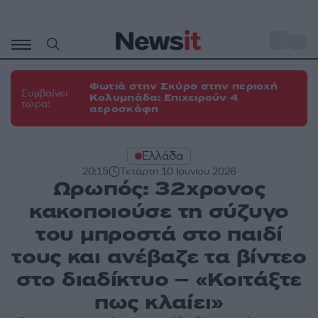
Μετάβαση
σε
o
31
περιεχόμενο
Φωτιά στην Σκύρο στην περιοχή
Συμβαίνει
Κολυμπάδα: Επιχειρούν 4
τώρα:
αεροσκάφη
Ελλάδα
20:15
Τετάρτη 10 Ιουνίου 2026
Ωρωπός: 32χρονος
κακοποιούσε τη σύζυγο
του μπροστά στο παιδί
τους και ανέβαζε τα βίντεο
στο διαδίκτυο – «Κοιτάξτε
πως κλαίει»