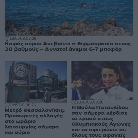
19:05
06.08.26
Καιρός αύριο: Ανεβαίνει η θερμοκρασία στους
38 βαθμούς – Δυνατοί άνεμοι 6-7 μποφόρ
18:48
06.08.26
18:53
06.08.26
Η Βούλα Πατουλίδου
Μετρό Θεσσαλονίκης:
σαν σήμερα κέρδισε
Προσωρινές αλλαγές
το χρυσό στους
στο ωράριο
Ολυμπιακούς Αγώνες
λειτουργίας σήμερα
και το αφιερώνει σε
και αύριο
όλους τους αφανείς