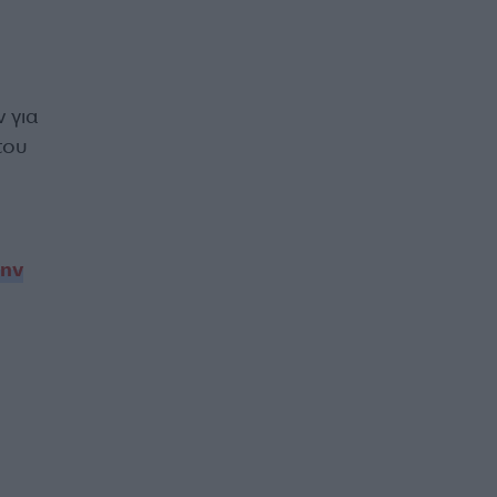
 για
του
την