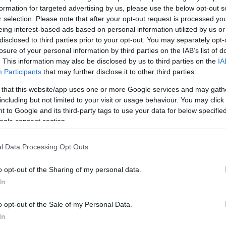
νθρωπογενείς πηγές, χωρίς όμως να υπάρχει ακόμη
formation for targeted advertising by us, please use the below opt-out s
μα.
r selection. Please note that after your opt-out request is processed y
eing interest-based ads based on personal information utilized by us or
disclosed to third parties prior to your opt-out. You may separately opt-
ότι η κατάσταση παρακολουθείται στενά και ότι δεν υ
losure of your personal information by third parties on the IAB’s list of
ς ανησυχίας για τη δημόσια ασφάλεια.
. This information may also be disclosed by us to third parties on the
IA
Participants
that may further disclose it to other third parties.
ΔΙΑΦΗΜΙΣΗ
 that this website/app uses one or more Google services and may gath
including but not limited to your visit or usage behaviour. You may click 
 to Google and its third-party tags to use your data for below specifi
ogle consent section.
l Data Processing Opt Outs
o opt-out of the Sharing of my personal data.
In
o opt-out of the Sale of my Personal Data.
In