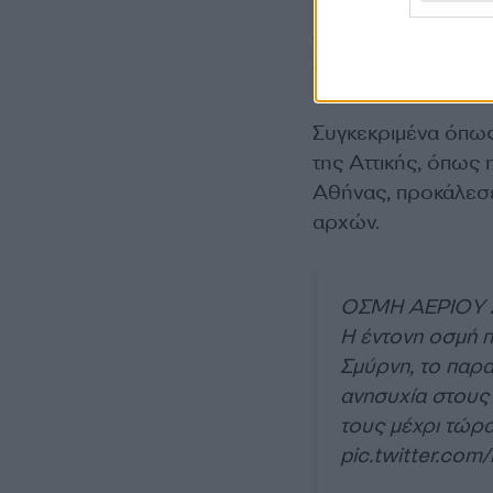
Ο πρώην διευθυντή
για την προέλευση
νότια προάστια της 
Συγκεκριμένα όπως
της Αττικής, όπως 
Αθήνας, προκάλεσε
αρχών.
ΟΣΜΗ ΑΕΡΙΟΥ 
Η έντονη οσμή π
Σμύρνη, το παρα
ανησυχία στους 
τους μέχρι τώρ
pic.twitter.co