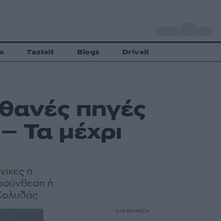
o
Αθήνα
31
C
a
Tasteit
Blogs
Driveit
ιθανές πηγές
– Τα μέχρι
νικές ή
ποσύνθεση ή
Κολυδάς
ΔΙΑΦΗΜΙΣΗ