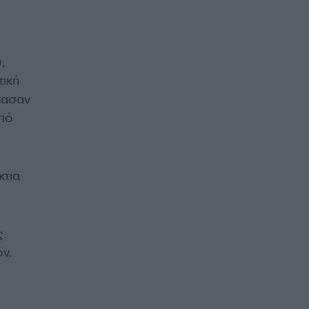
,
τική
τασαν
από
κτια
ς
ν.