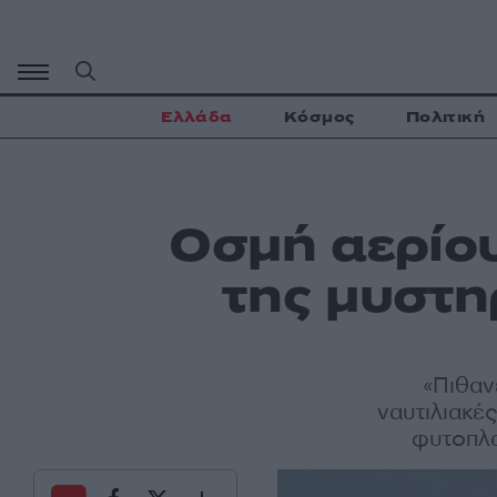
Μετάβαση
σε
περιεχόμενο
Ελλάδα
Κόσμος
Πολιτική
Οσμή αερίου
της μυστη
«Πιθαν
ναυτιλιακέ
φυτοπλ