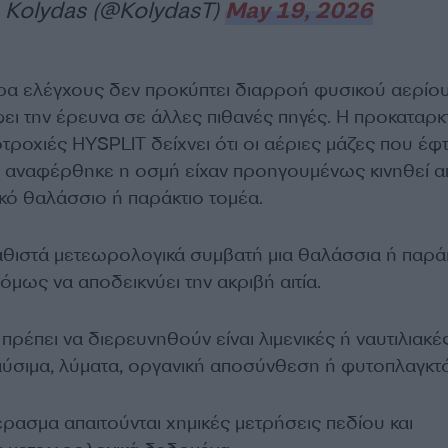
 Kolydas (@KolydasT)
May 19, 2026
ρα ελέγχους δεν προκύπτει διαρροή φυσικού αερίου
ει την έρευνα σε άλλες πιθανές πηγές. Η προκαταρκ
ροχιές HYSPLIT δείχνει ότι οι αέριες μάζες που έφ
υ αναφέρθηκε η οσμή είχαν προηγουμένως κινηθεί 
κό θαλάσσιο ή παράκτιο τομέα.
καθιστά μετεωρολογικά συμβατή μια θαλάσσια ή παρά
μως να αποδεικνύει την ακριβή αιτία.
πρέπει να διερευνηθούν είναι λιμενικές ή ναυτιλιακέ
αύσιμα, λύματα, οργανική αποσύνθεση ή φυτοπλαγκτό
ρασμα απαιτούνται χημικές μετρήσεις πεδίου και