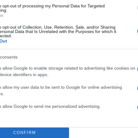
to opt-out of processing my Personal Data for Targeted
ing.
In
o opt-out of Collection, Use, Retention, Sale, and/or Sharing
ersonal Data that Is Unrelated with the Purposes for which it
lected.
Out
consents
o allow Google to enable storage related to advertising like cookies on
evice identifiers in apps.
o allow my user data to be sent to Google for online advertising
s.
to allow Google to send me personalized advertising.
υτό θέμα αναφέρεται με ανάρτησή του ο μετεωρολό
ς.
CONFIRM