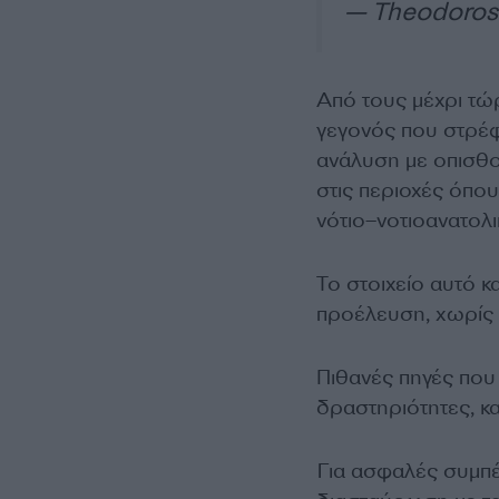
— Theodoros
Από τους μέχρι τώ
γεγονός που στρέφ
ανάλυση με οπισθοτ
στις περιοχές όπο
νότιο–νοτιοανατολι
Το στοιχείο αυτό 
προέλευση, χωρίς ό
Πιθανές πηγές που 
δραστηριότητες, κ
Για ασφαλές συμπέ