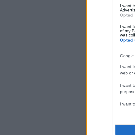
I want 
Advertis
Opted 
I want t
of my P
was col
Opted 
Google 
I want t
web or d
I want t
purpose
I want 
Για το περίεργο α
Θοδωρής Κολυδά