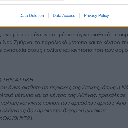
ς της ΕΜΥ σε ανάρτηση στο Χ αναφέρει μερικά σεν
 της έντονης μυρωδιάς που προκάλεσε αναστάτωση
Data Deletion
Data Access
Privacy Policy
Αττικής.
 αναφέρει «η έντονη οσμή που έγινε αισθητή σε περ
η Νέα Σμύρνη, το παραλιακό μέτωπο και το κέντρο τη
 ανησυχία στους πολίτες και κινητοποίηση των αρμ
ΣΤΗΝ ΑΤΤΙΚΗ
ου έγινε αισθητή σε περιοχές της Αττικής, όπως η Ν
λιακό μέτωπο και το κέντρο της Αθήνας, προκάλεσε
πολίτες και κινητοποίηση των αρμόδιων αρχών. Από
α ελέγχους δεν προκύπτει διαρροή φυσικού…
m/nOKJ0HhT21