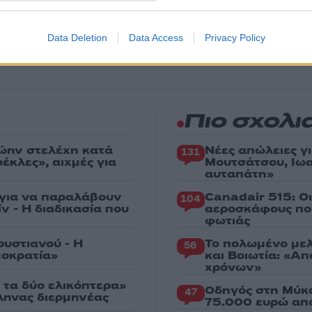
θήστε το Νewsit.gr στο
Google News
και ενημερωθείτε
 για όλη την ειδησεογραφία και τα
τελευταία νέα
της
ς
Data Deletion
Data Access
Privacy Policy
Πιο σχολι
ώην στελέχη κατά
Νέες απώλειες γ
131
κλες», αιχμές για
Μουτσάτσου, Ιωα
αυταπάτη»
 για να παραλάβουν
Canadair 515: Ο
104
ν - Η διαδικασία που
αεροσκάφους που
φωτιάς
ρυστιανού - Η
Το πολωμένο μελ
56
μοκρατία»
και Βοιωτία: «Α
χρόνων»
 τα δύο ελικόπτερα»
Οδηγός στη Μύκο
47
λληνας διερμηνέας
75.000 ευρώ απ