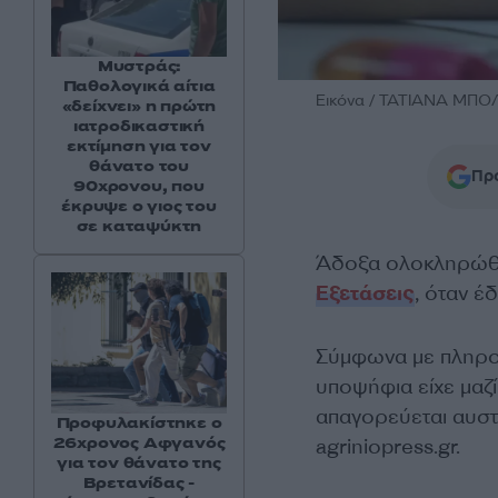
Μυστράς:
Παθολογικά αίτια
Εικόνα / ΤΑΤΙΑΝΑ ΜΠΟ
«δείχνει» η πρώτη
ιατροδικαστική
εκτίμηση για τον
θάνατο του
Προ
90χρονου, που
έκρυψε ο γιος του
σε καταψύκτη
Άδοξα ολοκληρώθη
Εξετάσεις
, όταν έ
Σύμφωνα με πληροφ
υποψήφια είχε μαζ
απαγορεύεται αυστ
Προφυλακίστηκε ο
26χρονος Αφγανός
agriniopress.gr.
για τον θάνατο της
Βρετανίδας -