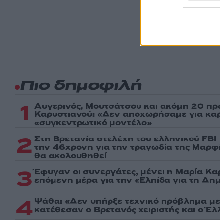
Ακολου
πρώτοι
ημέρα
Πιο δημοφιλή
1
Αυγερινός, Μουτσάτσου και ακόμη 20 πρ
Καρυστιανού: «Δεν αποχωρήσαμε για καρέ
«συγκεντρωτικό μοντέλο»
2
Στη Βρετανία στελέχη του ελληνικού FBI
την 46χρονη για την τραγωδία της Μαρφί
θα ακολουθηθεί
3
Έφυγαν οι συνεργάτες, μένει η Μαρία Κα
επόμενη μέρα για την «Ελπίδα για τη Δη
4
Ψάθα: «Δεν υπήρξε τεχνικό πρόβλημα με
κατέθεσαν ο Βρετανός χειριστής και ο Έ