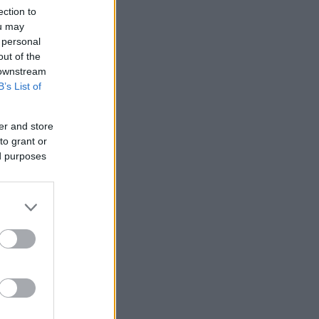
ection to
ou may
 personal
out of the
 downstream
B’s List of
er and store
to grant or
ed purposes