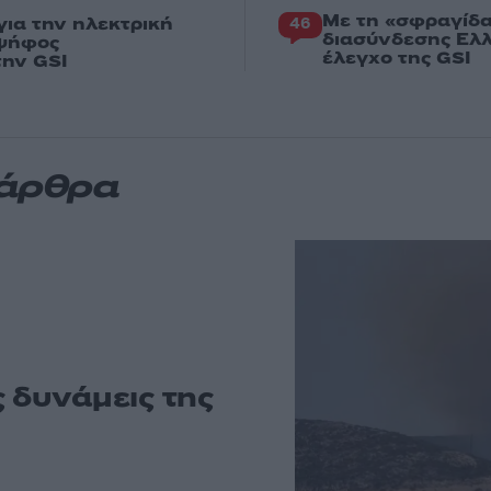
Με τη «σφραγίδα
ια την ηλεκτρική
46
διασύνδεσης Ελλ
 ψήφος
έλεγχο της GSI
την GSI
 άρθρα
 δυνάμεις της