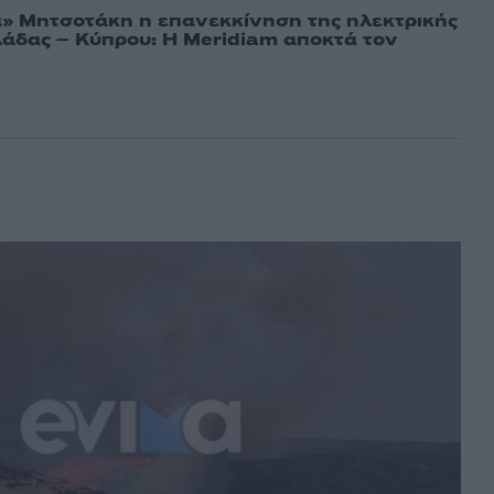
» Μητσοτάκη η επανεκκίνηση της ηλεκτρικής
άδας – Κύπρου: Η Meridiam αποκτά τον