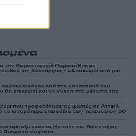
ασμένα
ια την Καρυστιανού: Παραιτήθηκαν
ννίδου και Κοτσόργιος - «Αποχωρώ από μια
ι πρώτες εικόνες από την κατασκευή του
 θα επιχειρεί και τη νύχτα στα μέτωπα της
τέμι που τροφοδότησε τις φωτιές σε Αττική
πό τα ισχυρότερα επεισόδια των τελευταίων 50
νο άρπαξε τσάντα Hermès και Rolex αξίας
ό Ουκρανό τουρίστα