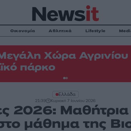
Οικονομία
Αθλητικά
Lifestyle
Medi
Μεγάλη Χώρα Αγρινίου -
ϊκό πάρκο
Ελλάδα
21:39
Κυριακή 7 Ιουνίου 2026
ς 2026: Μαθήτρια
στο μάθημα της Βι