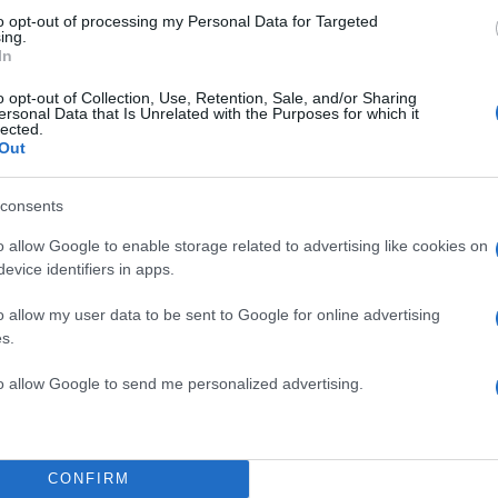
to opt-out of processing my Personal Data for Targeted
Σχολίασε εδώ
ing.
In
o opt-out of Collection, Use, Retention, Sale, and/or Sharing
50
ersonal Data that Is Unrelated with the Purposes for which it
lected.
Out
consents
2000 /
o allow Google to enable storage related to advertising like cookies on
evice identifiers in apps.
Υποβολή σχολίου
o allow my user data to be sent to Google for online advertising
ροστατεύεται από reCAPTCHA, ισχύουν
Πολιτική Απορρήτου
&
Όροι Χρήσης
της
s.
Ελλάδα
to allow Google to send me personalized advertising.
ΓΡΙΝΙΟ
ΚΙΝΗΤΟ
ΠΑΝΕΛΛΗΝΙΕΣ 2026
Share:
CONFIRM