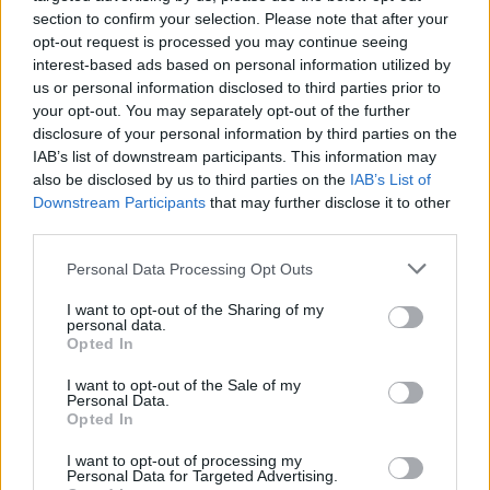
section to confirm your selection. Please note that after your
opt-out request is processed you may continue seeing
interest-based ads based on personal information utilized by
us or personal information disclosed to third parties prior to
Στη ΓΑΔΑ η 46χρονη που
Τραμπ: «Ο πόλεμος με
your opt-out. You may separately opt-out of the further
κατηγορείται για
Ιράν θα τελειώσει αρκ
disclosure of your personal information by third parties on the
συμμετοχή στην τραγωδία
σύντομα – Εμείς ελέγχ
IAB’s list of downstream participants. This information may
της Μαρφίν - Μεταφέρθηκε
τα Στενά του Ορμού
also be disclosed by us to third parties on the
IAB’s List of
απευθείας από το
Downstream Participants
that may further disclose it to other
αεροδρόμιο
third parties.
Please note that this website/app uses one or more Google
Personal Data Processing Opt Outs
Σχόλια
services and may gather and store information including but
not limited to your visit or usage behaviour. You may click to
I want to opt-out of the Sharing of my
personal data.
grant or deny consent to Google and its third-party tags to
Opted In
use your data for below specified purposes in below Google
consent section.
I want to opt-out of the Sale of my
Σχολίασε εδώ
Personal Data.
Opted In
I want to opt-out of processing my
50 /50
Personal Data for Targeted Advertising.