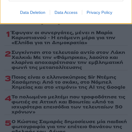
Data Deletion
Data Access
Privacy Policy
Πιο δημοφιλή
1
Έφυγαν οι συνεργάτες, μένει η Μαρία
Καρυστιανού - Η επόμενη μέρα για την
«Ελπίδα για τη Δημοκρατία»
2
Συγκίνηση στο τελευταίο αντίο στον Λάκη
Χαλκιά: Με την «Φάμπρικα», λαούτο και
κλαρίνα αποχαιρέτησαν την εμβληματική
φωνή της μεταπολίτευσης
3
Ποιος είναι ο ελληνοκύπριος Sir Ντέμης
Χασάμπης: Από το σκάκι, στο Νόμπελ
Χημείας και στο «τιμόνι» της AI της Google
4
Το πολωμένο μελτέμι που τροφοδότησε τις
φωτιές σε Αττική και Βοιωτία: «Από τα
ισχυρότερα επεισόδια των τελευταίων 50
χρόνων»
5
Ο Κώστας Σαμαράς δημοσίευσε μία παιδική
φωτογραφία για την επέτειο θανάτου της
αδελφής του, Λένας