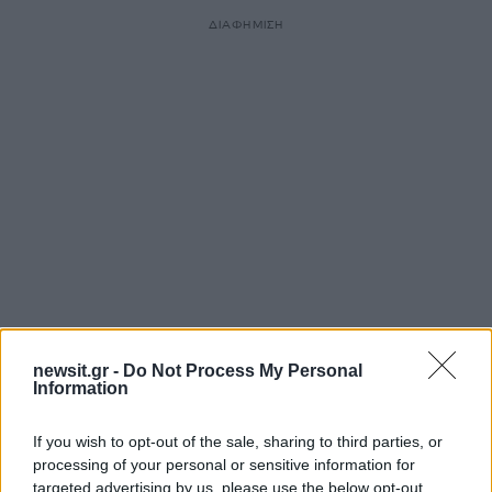
ΔΙΑΦΗΜΙΣΗ
Αν τα χάσατε
newsit.gr -
Do Not Process My Personal
Information
If you wish to opt-out of the sale, sharing to third parties, or
processing of your personal or sensitive information for
targeted advertising by us, please use the below opt-out