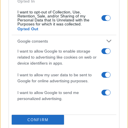
Opted In
I want to opt-out of Collection, Use,
Retention, Sale, and/or Sharing of my
Personal Data that Is Unrelated with the
Purposes for which it was collected.
2000 /2000
Opted Out
Υποβολή σχολίου
Google consents
I want to allow Google to enable storage
Όροι Χρήσης
. Το site προστατεύεται από reCAPTCHA, ισχύουν
related to advertising like cookies on web or
Πολιτική Απορρήτου
&
Όροι Χρήσης
της Google.
device identifiers in apps.
Ελλάδα
ΠΑΝΕΛΛΗΝΙΕΣ
ΠΑΝΕΛΛΗΝΙΕΣ 2026
I want to allow my user data to be sent to
Google for online advertising purposes.
Share:
I want to allow Google to send me
personalized advertising.
Ακολουθήστε το Νewsit.gr στο
Google News
και
ενημερωθείτε πρώτοι για όλη την ειδησεογραφία και τα
τελευταία νέα
της ημέρας
CONFIRM