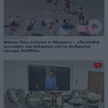
22:11
06.08.26
Μάλια: Πώς πνίγηκε η 42χρονη – «Τα παιδιά
φώναζαν και έκλαιγαν, πέντε άνθρωποι
κάναμε ΚΑΡΠΑ»
8