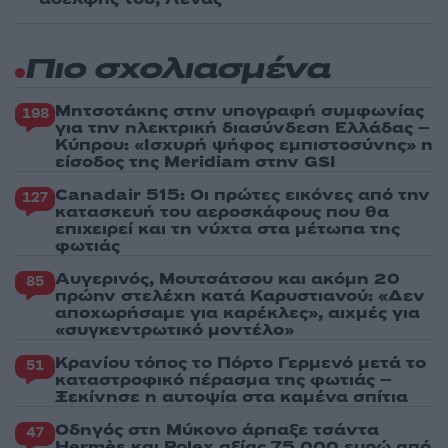
Πιο σχολιασμένα
Μητσοτάκης στην υπογραφή συμφωνίας
198
για την ηλεκτρική διασύνδεση Ελλάδας –
Κύπρου: «Ισχυρή ψήφος εμπιστοσύνης» η
είσοδος της Meridiam στην GSI
Canadair 515: Οι πρώτες εικόνες από την
127
κατασκευή του αεροσκάφους που θα
επιχειρεί και τη νύχτα στα μέτωπα της
φωτιάς
Αυγερινός, Μουτσάτσου και ακόμη 20
85
πρώην στελέχη κατά Καρυστιανού: «Δεν
αποχωρήσαμε για καρέκλες», αιχμές για
«συγκεντρωτικό μοντέλο»
Κρανίου τόπος το Πόρτο Γερμενό μετά το
51
καταστροφικό πέρασμα της φωτιάς –
Ξεκίνησε η αυτοψία στα καμένα σπίτια
Οδηγός στη Μύκονο άρπαξε τσάντα
47
Hermès και Rolex αξίας 75.000 ευρώ από