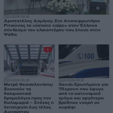
21:20
06.08.26
Αριστοτέλης Δαμίγος: Στο Αποτεφρωτήριο
Ριτσώνας το «ύστατο χαίρε» στον Έλληνα
σύνδεσμο του ελικοπτέρου που έπεσε στην
Ψάθα
5
20:31
06.08.26
21:03
06.08.26
Χανιά: Ερωτήματα για
Μετρό Θεσσαλονίκης:
75χρονη που έφυγε
Ξεκινούν τα
από το αστυνομικό
δοκιμαστικά
τμήμα και αργότερα
δρομολόγια προς την
βρέθηκε νεκρή σε
Καλαμαριά – Στόχος η
χωράφι
λειτουργία έως τέλος
Αυγούστου