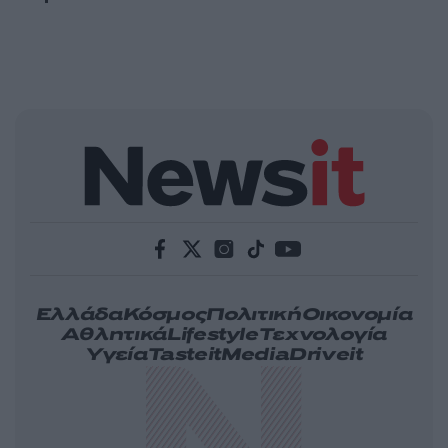
Ελλάδα
Κόσμος
Πολιτική
Οικονομία
Αθλητικά
Lifestyle
Τεχνολογία
Υγεία
Tasteit
Media
Driveit