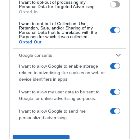
I want to opt-out of processing my
Personal Data for Targeted Advertising.
Opted In
I want to opt-out of Collection, Use,
Retention, Sale, and/or Sharing of my
Personal Data that Is Unrelated with the
Purposes for which it was collected.
Opted Out
ΧΑΤΖΗΜΙΧΑΗΛ ΜΑΡΙΝΑ – ΦΡΟΝΤΙΣΤΗΡΙΑ
Google consents
ΔΙΑΚΡΟΤΗΜΑ
I want to allow Google to enable storage
related to advertising like cookies on web or
Απαιτητική η Οικονομία
device identifiers in apps.
I want to allow my user data to be sent to
Τα σημερινά θέματα στο μάθημα της Οικονομίας
Google for online advertising purposes.
καλύπτουν το σύνολο της ύλης. Στο σύνολό
I want to allow Google to send me
τους κρίνονται απαιτητικά και απευθύνονται σε
personalized advertising.
καλά προετοιμασμένους μαθητές.
Στο Θέμα Α εξετάζονται τα κεφάλαια 3,4,7,9,10.