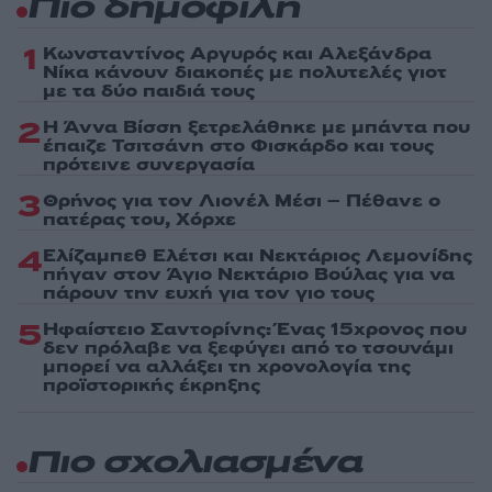
Πιο δημοφιλή
1
Κωνσταντίνος Αργυρός και Αλεξάνδρα
Νίκα κάνουν διακοπές με πολυτελές γιοτ
με τα δύο παιδιά τους
2
Η Άννα Βίσση ξετρελάθηκε με μπάντα που
έπαιζε Τσιτσάνη στο Φισκάρδο και τους
πρότεινε συνεργασία
3
Θρήνος για τον Λιονέλ Μέσι – Πέθανε ο
πατέρας του, Χόρχε
4
Ελίζαμπεθ Ελέτσι και Νεκτάριος Λεμονίδης
πήγαν στον Άγιο Νεκτάριο Βούλας για να
πάρουν την ευχή για τον γιο τους
5
Ηφαίστειο Σαντορίνης: Ένας 15χρονος που
δεν πρόλαβε να ξεφύγει από το τσουνάμι
μπορεί να αλλάξει τη χρονολογία της
προϊστορικής έκρηξης
Πιο σχολιασμένα