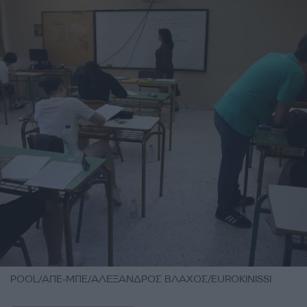
POOL/ΑΠΕ-ΜΠΕ/ΑΛΕΞΑΝΔΡΟΣ ΒΛΑΧΟΣ/EUROKINISSI