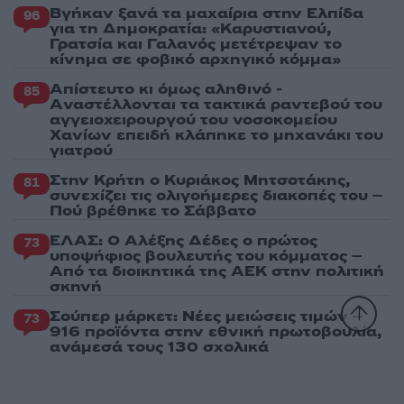
Βγήκαν ξανά τα μαχαίρια στην Ελπίδα
96
για τη Δημοκρατία: «Καρυστιανού,
Γρατσία και Γαλανός μετέτρεψαν το
κίνημα σε φοβικό αρχηγικό κόμμα»
Απίστευτο κι όμως αληθινό -
85
Aναστέλλονται τα τακτικά ραντεβού του
αγγειοχειρουργού του νοσοκομείου
Χανίων επειδή κλάπηκε το μηχανάκι του
γιατρού
Στην Κρήτη ο Κυριάκος Μητσοτάκης,
81
συνεχίζει τις ολιγοήμερες διακοπές του –
Πού βρέθηκε το Σάββατο
ΕΛΑΣ: Ο Αλέξης Δέδες ο πρώτος
73
υποψήφιος βουλευτής του κόμματος –
Από τα διοικητικά της ΑΕΚ στην πολιτική
σκηνή
Σούπερ μάρκετ: Νέες μειώσεις τιμών –
73
916 προϊόντα στην εθνική πρωτοβουλία,
ανάμεσά τους 130 σχολικά