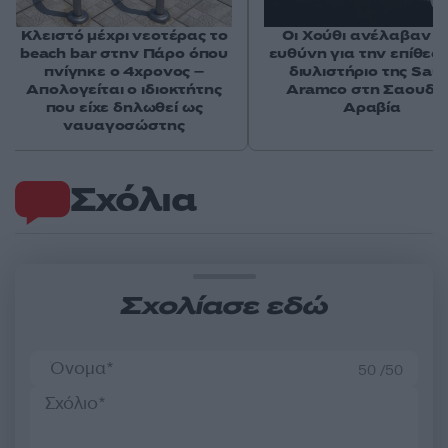
Κλειστό μέχρι νεοτέρας το
Οι Χούθι ανέλαβαν τ
beach bar στην Πάρο όπου
ευθύνη για την επίθεσ
πνίγηκε ο 4χρονος –
διυλιστήριο της Saud
Απολογείται ο ιδιοκτήτης
Aramco στη Σαουδι
που είχε δηλωθεί ως
Αραβία
ναυαγοσώστης
Σχόλια
Σχολίασε εδώ
50 /50