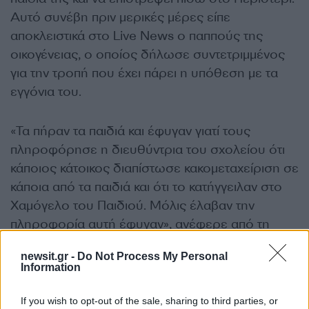
Αυτό συνέβη πριν μερικές μέρες είπε
αποκλειστικά στο Live News ο παππούς της
οικογένειας, ο οποίος δήλωσε συντετριμμένος
για την τροπή που έχει πάρει η υπόθεση με τα
εγγόνια του.
«Τα πήραν τα παιδιά και έφυγαν γιατί τους
πληροφόρησε η διευθύντρια του σχολείου ότι
κάποιος κάτοικος διαπίστωσε κακομεταχείριση σε
κάποια από τα παιδιά και ότι το κατήγγειλαν στο
Χαμόγελο του Παιδιού. Μόλις έλαβαν την
πληροφορία αυτή έφυγαν», ανέφερε από τη
πλευρά του ο δήμαρχος Λειψών.
newsit.gr -
Do Not Process My Personal
Information
If you wish to opt-out of the sale, sharing to third parties, or