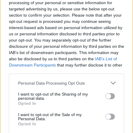
processing of your personal or sensitive information for
targeted advertising by us, please use the below opt-out
section to confirm your selection. Please note that after your
opt-out request is processed you may continue seeing
interest-based ads based on personal information utilized by
us or personal information disclosed to third parties prior to
your opt-out. You may separately opt-out of the further
disclosure of your personal information by third parties on the
IAB’s list of downstream participants. This information may
also be disclosed by us to third parties on the
IAB’s List of
Downstream Participants
that may further disclose it to other
third parties.
Please note that this website/app uses one or more Google
Personal Data Processing Opt Outs
services and may gather and store information including but
not limited to your visit or usage behaviour. You may click to
I want to opt-out of the Sharing of my
personal data.
Σύμφωνα με πληροφορίες του Live News, ο
grant or deny consent to Google and its third-party tags to
Opted In
use your data for below specified purposes in below Google
παππούς της οικογένειας ανέφερε ότι οι γονείς
consent section.
I want to opt-out of the Sale of my
δεν τον άφηναν να βλέπει τα εγγόνια του.
Personal Data.
Opted In
Σύμφωνα με πληροφορίες, ο ίδιος τους