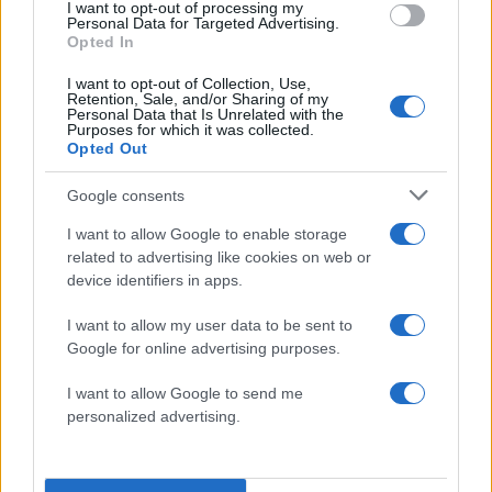
πρότεινε να μείνουν σπίτι του για λίγο καιρό,
I want to opt-out of processing my
Personal Data for Targeted Advertising.
πράγμα που ο γιος του και η σύζυγός του
Opted In
αρνήθηκαν. Έτσι, οι γονείς αποφάσισαν να πάνε
I want to opt-out of Collection, Use,
στο δώμα της πολυκατοικίας του παππού, χωρίς
Retention, Sale, and/or Sharing of my
Personal Data that Is Unrelated with the
εκείνος να έχει επαφή με τα 6 παιδιά.
Purposes for which it was collected.
Opted Out
«Ήρθαν εδώ και ήταν εντάξει. Τους έπιασε λέει
Google consents
γαστρεντερίτιδα και είχαν προβλήματα. Δεν
I want to allow Google to enable storage
ήθελαν να έχουν επαφή με κανέναν. Δεν έβλεπα
related to advertising like cookies on web or
τα παιδιά, ούτε τους ίδιους. Από μηνύματα
device identifiers in apps.
επικοινωνούσαμε. Μου είχαν πει ότι είχαν θέματα
I want to allow my user data to be sent to
στο δώμα, δεν χωρούσαν αφού είναι αποθήκη.
Google for online advertising purposes.
Τους είπα “ελάτε κάτω, μόνος μου είμαι” και είπαν
“όχι θέλουμε μόνοι μας”. Με αυτό το μαράζι
I want to allow Google to send me
“έφυγε” η γυναίκα μου, παρακάλαγε να δει τα
personalized advertising.
παιδιά και δεν μπορούσε», είπε ο παππούς των
παιδιών μιλώντας στο Live News.