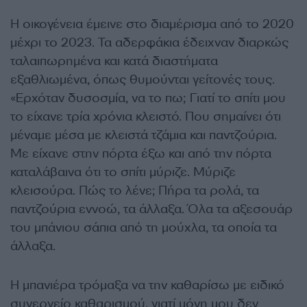
Η οικογένεια έμεινε στο διαμέρισμα από το 2020
μέχρι το 2023. Τα αδερφάκια έδειχναν διαρκώς
ταλαιπωρημένα και κατά διαστήματα
εξαθλιωμένα, όπως θυμούνται γείτονές τους.
«Ερχόταν δυσοσμία, να το πω; Γιατί το σπίτι μου
το είχανε τρία χρόνια κλειστό. Που σημαίνει ότι
μέναμε μέσα με κλειστά τζάμια και παντζούρια.
Με είχανε στην πόρτα έξω και από την πόρτα
καταλάβαινα ότι το σπίτι μύριζε. Μύριζε
κλεισούρα. Πώς το λένε; Πήρα τα ρολά, τα
παντζούρια εννοώ, τα άλλαξα. Όλα τα αξεσουάρ
του μπάνιου σάπια από τη μούχλα, τα οποία τα
άλλαξα.
Η μπανιέρα τρόμαξα να την καθαρίσω με ειδικό
συνεργείο καθαρισμού, γιατί μόνη μου δεν