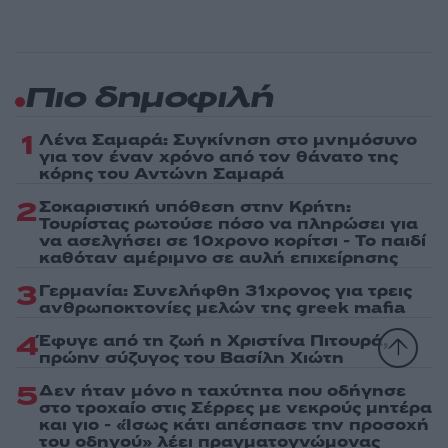
Πιο δημοφιλή
1
Λένα Σαμαρά: Συγκίνηση στο μνημόσυνο
για τον έναν χρόνο από τον θάνατο της
κόρης του Αντώνη Σαμαρά
2
Σοκαριστική υπόθεση στην Κρήτη:
Τουρίστας ρωτούσε πόσο να πληρώσει για
να ασελγήσει σε 10χρονο κορίτσι - Το παιδί
καθόταν αμέριμνο σε αυλή επιχείρησης
3
Γερμανία: Συνελήφθη 31χρονος για τρεις
ανθρωποκτονίες μελών της greek mafia
4
Έφυγε από τη ζωή η Χριστίνα Πιτουρά,
πρώην σύζυγος του Βασίλη Χιώτη
5
Δεν ήταν μόνο η ταχύτητα που οδήγησε
στο τροχαίο στις Σέρρες με νεκρούς μητέρα
και γιο - «Ίσως κάτι απέσπασε την προσοχή
του οδηγού» λέει πραγματογνώμονας