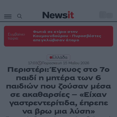
Μετάβαση
σε
o
31
περιεχόμενο
Φωτιά σε κτίριο στην
Συμβαίνει
Κουμουνδούρου - Πυροσβέστες
τώρα:
απεγκλώβισαν άτομο
Ελλάδα
17:03
Παρασκευή 15 Μαΐου 2026
Περιστέρι: Έγκυος στο 7ο
παιδί η μητέρα των 6
παιδιών που ζούσαν μέσα
σε ακαθαρσίες – «Είχαν
γαστρεντερίτιδα, έπρεπε
να βρω μια λύση»