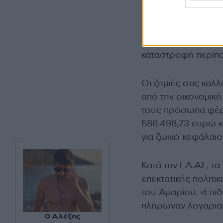
Στο πλαίσιο της έρ
ιδιοκτητών αγροτε
καταστροφή περίπο
Οι ζημιές στις καλ
από την οικονομική
τους πρόσωπα φέρ
586.498,73 ευρώ 
για ζωικό κεφάλαιο 
Κατά την ΕΛ.ΑΣ, τα
επεκτατικής πολιτι
του Αμαρίου. «Επιδ
πλήρωναν λογαρια
Ο Αλέξης