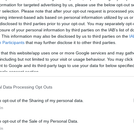
formation for targeted advertising by us, please use the below opt-out s
σω απειλών, βίας και εκβιασμών επιχειρούσαν να
r selection. Please note that after your opt-out request is processed y
ές εκτάσεις και να επεκτείνουν παράνομα τις
eing interest-based ads based on personal information utilized by us or
επαγγελματικές τους δραστηριότητες, αποκομίζοντας
disclosed to third parties prior to your opt-out. You may separately opt-
losure of your personal information by third parties on the IAB’s list of
μες επιδοτήσεις μέσω ψευδών δηλώσεων στον
. This information may also be disclosed by us to third parties on the
IA
ΣΔΕ.
Participants
that may further disclose it to other third parties.
 that this website/app uses one or more Google services and may gath
ΔΙΑΦΗΜΙΣΗ
including but not limited to your visit or usage behaviour. You may click 
 to Google and its third-party tags to use your data for below specifi
ogle consent section.
l Data Processing Opt Outs
o opt-out of the Sharing of my personal data.
In
o opt-out of the Sale of my Personal Data.
In