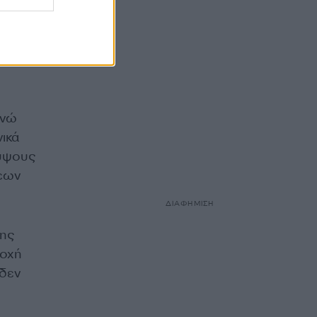
ν 40
ενώ
ικά
 ύψους
εων
ΔΙΑΦΗΜΙΣΗ
της
ιοχή
 δεν