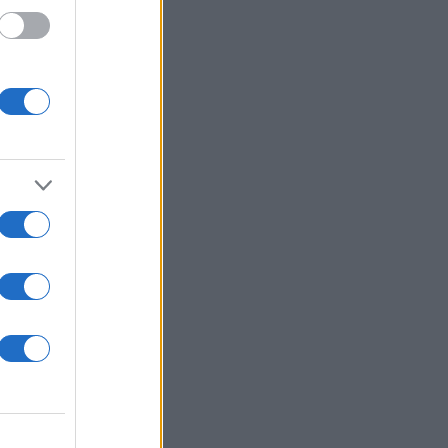
ύσαν
και