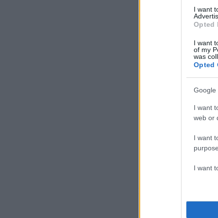
I want 
Advertis
Opted 
I want t
of my P
was col
Opted 
Google 
I want t
web or d
I want t
purpose
I want 
Σύμφωνα με την ΕΛ
σε καταγγελίες, α
καταστροφές περι