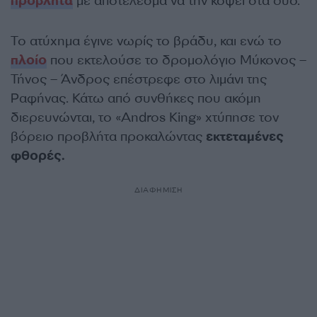
προβλήτα
με αποτέλεσμα να την κόψει στα δύο.
Το ατύχημα έγινε νωρίς το βράδυ, και ενώ το
πλοίο
που εκτελούσε το δρομολόγιο Μύκονος –
Τήνος – Άνδρος επέστρεφε στο λιμάνι της
Ραφήνας. Κάτω από συνθήκες που ακόμη
διερευνώνται, το «Andros King» χτύπησε τον
βόρειο προβλήτα προκαλώντας
εκτεταμένες
φθορές.
ΔΙΑΦΗΜΙΣΗ