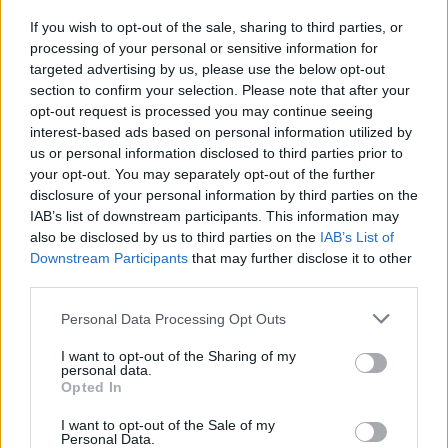
Αν τα χάσατε
If you wish to opt-out of the sale, sharing to third parties, or
processing of your personal or sensitive information for
targeted advertising by us, please use the below opt-out
Ανανεώθηκε πριν
section to confirm your selection. Please note that after your
3 ώρες
opt-out request is processed you may continue seeing
interest-based ads based on personal information utilized by
us or personal information disclosed to third parties prior to
your opt-out. You may separately opt-out of the further
disclosure of your personal information by third parties on the
IAB’s list of downstream participants. This information may
Τραγωδία στις Σέρρες: «Τα
Μυστράς: 11 μήνες μ
also be disclosed by us to third parties on the
IAB’s List of
έχασα όλα, κάτι με
αναστολή στον 55χρ
Downstream Participants
that may further disclose it to other
τράβαγε στην καρδιά μου»,
που έκρυβε τον νεκ
third parties.
λέει ο άνδρας που έχασε
πατέρα του σε καταψ
σύζυγο και γιο στο τροχαίο
– «Ήθελα να τον βλέ
Please note that this website/app uses one or more Google
Personal Data Processing Opt Outs
services and may gather and store information including but
not limited to your visit or usage behaviour. You may click to
I want to opt-out of the Sharing of my
Σχόλια
personal data.
grant or deny consent to Google and its third-party tags to
Opted In
use your data for below specified purposes in below Google
consent section.
I want to opt-out of the Sale of my
Personal Data.