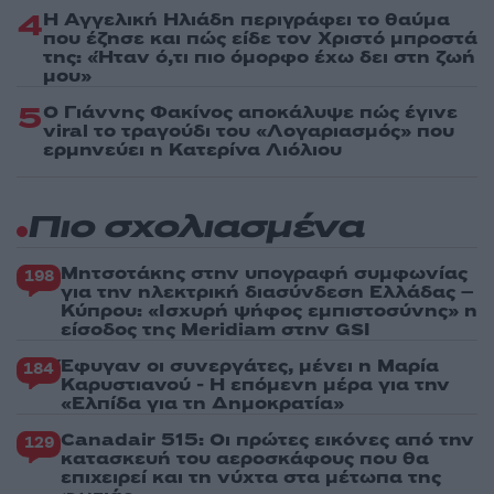
4
Η Αγγελική Ηλιάδη περιγράφει το θαύμα
που έζησε και πώς είδε τον Χριστό μπροστά
της: «Ήταν ό,τι πιο όμορφο έχω δει στη ζωή
μου»
5
Ο Γιάννης Φακίνος αποκάλυψε πώς έγινε
viral το τραγούδι του «Λογαριασμός» που
ερμηνεύει η Κατερίνα Λιόλιου
Πιο σχολιασμένα
Μητσοτάκης στην υπογραφή συμφωνίας
198
για την ηλεκτρική διασύνδεση Ελλάδας –
Κύπρου: «Ισχυρή ψήφος εμπιστοσύνης» η
είσοδος της Meridiam στην GSI
Έφυγαν οι συνεργάτες, μένει η Μαρία
184
Καρυστιανού - Η επόμενη μέρα για την
«Ελπίδα για τη Δημοκρατία»
Canadair 515: Οι πρώτες εικόνες από την
129
κατασκευή του αεροσκάφους που θα
επιχειρεί και τη νύχτα στα μέτωπα της