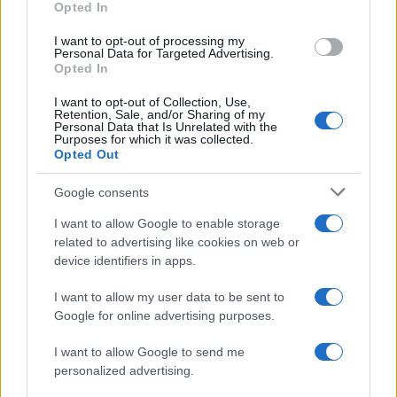
Opted In
Σχολίασε εδώ
I want to opt-out of processing my
Personal Data for Targeted Advertising.
Opted In
50 /50
I want to opt-out of Collection, Use,
Retention, Sale, and/or Sharing of my
Personal Data that Is Unrelated with the
Purposes for which it was collected.
Opted Out
Google consents
2000 /2000
I want to allow Google to enable storage
Υποβολή σχολίου
related to advertising like cookies on web or
device identifiers in apps.
Όροι Χρήσης
. Το site προστατεύεται από reCAPTCHA, ισχύουν
Πολιτική Απορρήτου
&
Όροι Χρήσης
της Google.
I want to allow my user data to be sent to
Ελλάδα
Google for online advertising purposes.
ΠΛΟΙΟ
ΠΡΟΒΛΗΤΑΣ
ΡΑΦΗΝΑ
I want to allow Google to send me
Share:
personalized advertising.