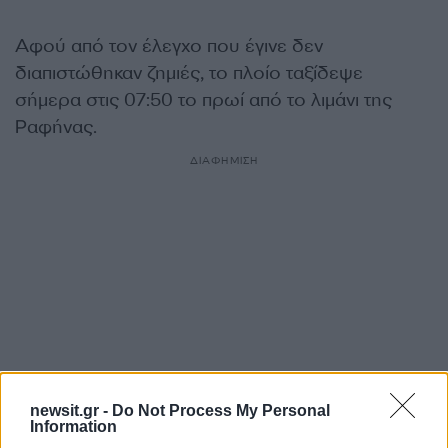
Αφού από τον έλεγχο που έγινε δεν
διαπιστώθηκαν ζημιές, το πλοίο ταξίδεψε
σήμερα στις 07:50 το πρωί από το λιμάνι της
Ραφήνας.
ΔΙΑΦΗΜΙΣΗ
newsit.gr -
Do Not Process My Personal
Information