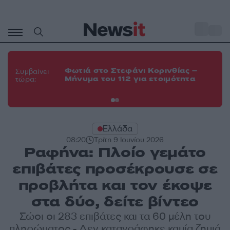
Μετάβαση
σε
o
35
περιεχόμενο
Φω
Φωτιά στο Στεφάνι Κορινθίας –
Θε
Συμβαίνει
Μήνυμα του 112 για ετοιμότητα
εν
τώρα:
οχ
Ελλάδα
08:20
Τρίτη 9 Ιουνίου 2026
Ραφήνα: Πλοίο γεμάτο
επιβάτες προσέκρουσε σε
προβλήτα και τον έκοψε
στα δύο, δείτε βίντεο
Σώοι οι 283 επιβάτες και τα 60 μέλη του
πληρώματος - Δεν καταγράφηκε καμία ζημιά