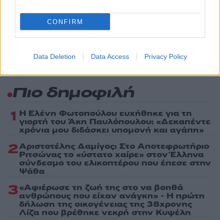
Ακολουθήστε το Νewsit.gr στο
Google News
και
ενημερωθείτε πρώτοι για όλη την ειδησεογραφία και τα
CONFIRM
τελευταία νέα
της ημέρας
Data Deletion
Data Access
Privacy Policy
Πιο δημοφιλή
1
Η Ελένη Φωτοπούλου ευχήθηκε για τη
γιορτή του Άκη Παυλόπουλου: «Δεκαπέντε
χρόνια μου διδάσκει υπομονή και αγάπη»
2
Αριστοτέλης Δαμίγος: Στο Αποτεφρωτήριο
Ριτσώνας το «ύστατο χαίρε» στον Έλληνα
σύνδεσμο του ελικοπτέρου που έπεσε στην
Ψάθα
3
«Αφιέρωσε τη ζωή της στο να βοηθά
ανθρώπους που είχαν ανάγκη» - Η πρώτη
δήλωση της οικογένειας της 38χρονης
Λίζα που βρέθηκε νεκρή στην Κυψέλη