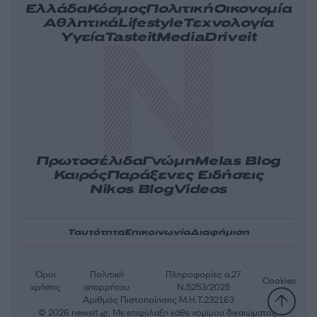
Ελλάδα
Κόσμος
Πολιτική
Οικονομία
Αθλητικά
Lifestyle
Τεχνολογία
Υγεία
Tasteit
Media
Driveit
Πρωτοσέλιδα
Γνώμη
Melas Blog
Καιρός
Παράξενες Ειδήσεις
Nikos Blog
Videos
Ταυτότητα
Επικοινωνία
Διαφήμιση
Όροι
Πολιτική
Πληροφορίες α.27
Cookies
χρήσης
απορρήτου
Ν.5253/2025
Αριθμός Πιστοποίησης Μ.Η.Τ.232163
© 2026 newsit.gr. Με επιφύλαξη κάθε νομίμου δικαιώματος.