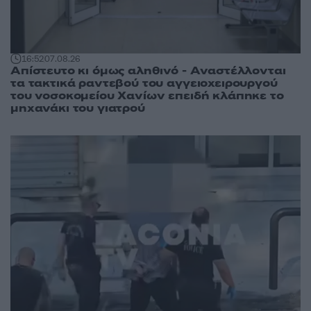
16:52
07.08.26
Απίστευτο κι όμως αληθινό - Aναστέλλονται
τα τακτικά ραντεβού του αγγειοχειρουργού
του νοσοκομείου Χανίων επειδή κλάπηκε το
μηχανάκι του γιατρού