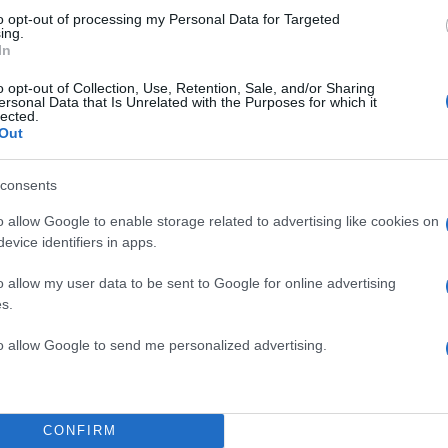
to opt-out of processing my Personal Data for Targeted
ing.
In
o opt-out of Collection, Use, Retention, Sale, and/or Sharing
ersonal Data that Is Unrelated with the Purposes for which it
lected.
Out
consents
o allow Google to enable storage related to advertising like cookies on
 θυμάτων προκάλεσε σημάδια στον δρόμο μήκους 2 κ
evice identifiers in apps.
που κινούνταν η ασημί BMW, δείχνοντας έτσι πως με
o allow my user data to be sent to Google for online advertising
η, το όχημα των γυναικών άλλαξε λωρίδα μέχρι εν τ
s.
to allow Google to send me personalized advertising.
ΔΙΑΦΗΜΙΣΗ
CONFIRM