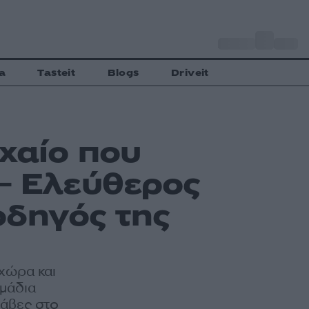
o
Αθήνα
27
C
a
Tasteit
Blogs
Driveit
οχαίο που
– Ελεύθερος
οδηγός της
χώρα και
μάδια
λάβες στο