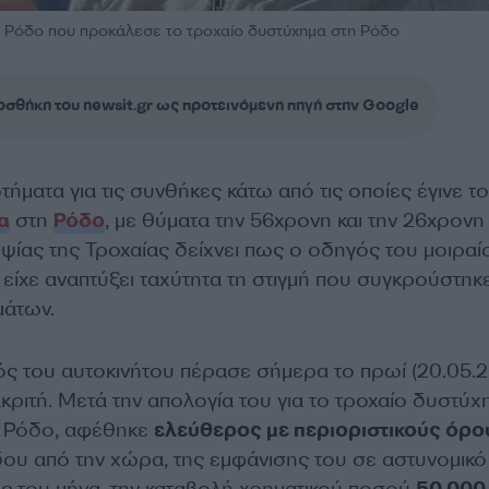
 Ρόδο που προκάλεσε το τροχαίο δυστύχημα στη Ρόδο
σθήκη του newsit.gr ως προτεινόμενη πηγή στην Google
ήματα για τις συνθήκες κάτω από τις οποίες έγινε το
α
στη
Ρόδο
, με θύματα την 56χρονη και την 26χρονη
ψίας της Τροχαίας δείχνει πως ο οδηγός του μοιραί
ίχε αναπτύξει ταχύτητα τη στιγμή που συγκρούστηκε
μάτων.
 του αυτοκινήτου πέρασε σήμερα το πρωί (20.05.2
κριτή. Μετά την απολογία του για το τροχαίο δυστύχ
ν Ρόδο, αφέθηκε
ελεύθερος με περιοριστικούς όρο
υ από την χώρα, της εμφάνισης του σε αστυνομικό
ες του μήνα, την καταβολή χρηματικού ποσού
50.000