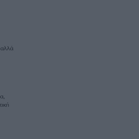
 αλλά
α,
τική