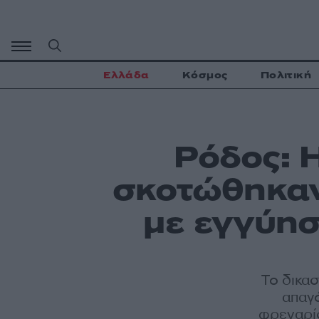
Μετάβαση
σε
περιεχόμενο
Ελλάδα
Κόσμος
Πολιτική
Ρόδος: H
σκοτώθηκαν
με εγγύησ
Το δικα
απαγ
φρεναρίσ