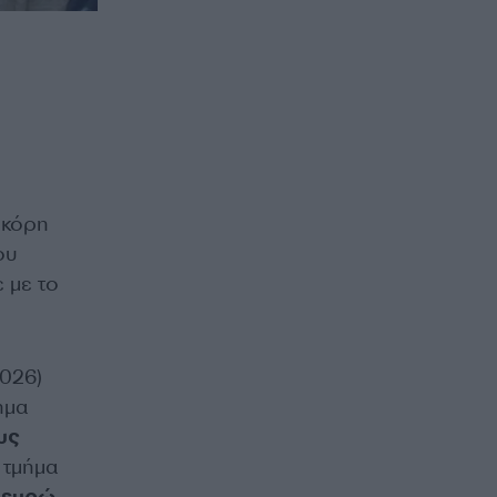
 κόρη
ου
 με το
026)
ημα
υς
 τμήμα
 ευρώ