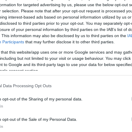
μόνο αν το αυτοκίνητο έχει μεγάλη κινητική ενέργεια
formation for targeted advertising by us, please use the below opt-out s
r selection. Please note that after your opt-out request is processed y
eing interest-based ads based on personal information utilized by us or
υ έσπευσαν για να καταγράψουν το σοκαριστικό τροχα
disclosed to third parties prior to your opt-out. You may separately opt-
σαν από το ασημί αυτοκίνητο είχε χάσει τον έλεγχό 
losure of your personal information by third parties on the IAB’s list of
. This information may also be disclosed by us to third parties on the
IA
Participants
that may further disclose it to other third parties.
 that this website/app uses one or more Google services and may gath
including but not limited to your visit or usage behaviour. You may click 
 to Google and its third-party tags to use your data for below specifi
ogle consent section.
l Data Processing Opt Outs
o opt-out of the Sharing of my personal data.
In
o opt-out of the Sale of my Personal Data.
In