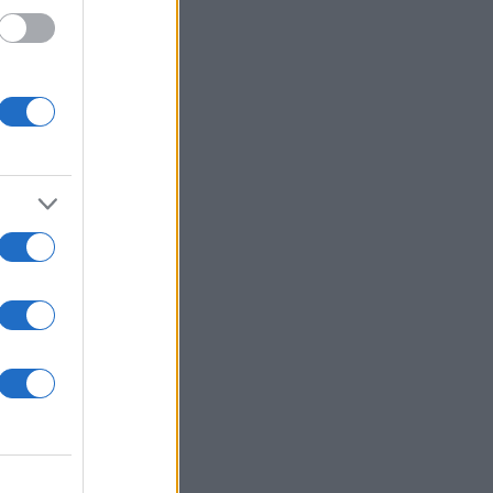
αι 9
τά την
έλει