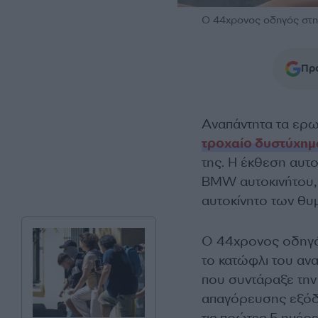
Ο 44χρονος οδηγός στη
Προ
Αναπάντητα τα ερωτ
τροχαίο δυστύχημ
της. Η έκθεση αυτο
BMW αυτοκινήτου, ε
αυτοκίνητο των θυ
Ο 44χρονος οδηγός
το κατώφλι του ανα
που συντάραξε τη
απαγόρευσης εξόδο
τις πρώτες 5 ημέρ