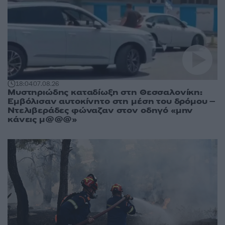
18:04
07.08.26
Μυστηριώδης καταδίωξη στη Θεσσαλονίκη:
Εμβόλισαν αυτοκίνητο στη μέση του δρόμου –
Ντελιβεράδες φώναζαν στον οδηγό «μην
κάνεις μ@@@»