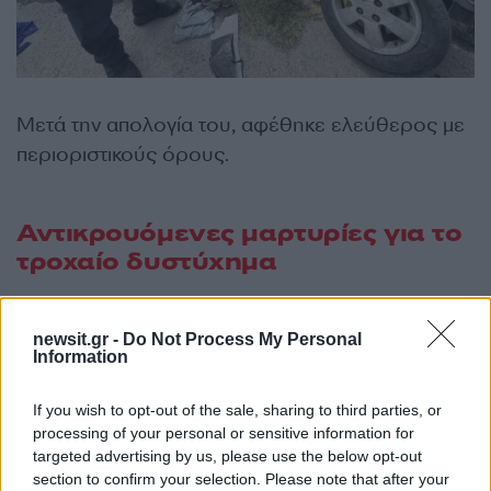
Μετά την απολογία του, αφέθηκε ελεύθερος με
περιοριστικούς όρους.
Αντικρουόμενες μαρτυρίες για το
τροχαίο δυστύχημα
Ο οδηγός δεν αρνείται το ότι κινούνταν με
newsit.gr -
Do Not Process My Personal
μεγάλη ταχύτητα αν και υποστηρίζει πως το
Information
τροχαίο δυστύχημα προκλήθηκε όταν τα θύματα
παραβίασαν το κόκκινο φανάρι, πάνω σε στροφή
If you wish to opt-out of the sale, sharing to third parties, or
processing of your personal or sensitive information for
με αποτέλεσμα να μην προλάβει να φρενάρει.
targeted advertising by us, please use the below opt-out
section to confirm your selection. Please note that after your