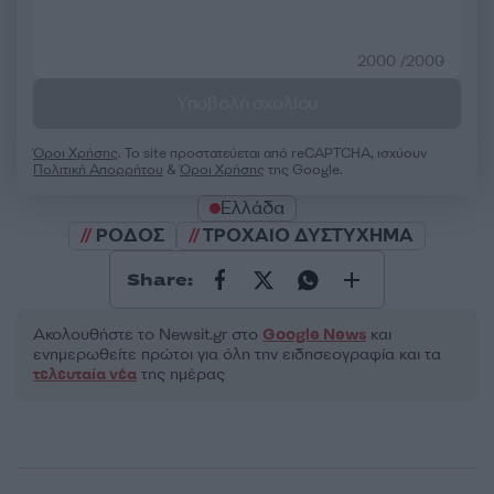
2000 /2000
Υποβολή σχολίου
Όροι Χρήσης
. Το site προστατεύεται από reCAPTCHA, ισχύουν
Πολιτική Απορρήτου
&
Όροι Χρήσης
της Google.
Ελλάδα
ΡΟΔΟΣ
ΤΡΟΧΑΙΟ ΔΥΣΤΥΧΗΜΑ
Share:
Ακολουθήστε το Νewsit.gr στο
Google News
και
ενημερωθείτε πρώτοι για όλη την ειδησεογραφία και τα
τελευταία νέα
της ημέρας