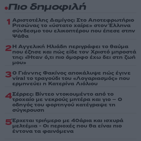
Πιο δημοφιλή
1
Αριστοτέλης Δαμίγος: Στο Αποτεφρωτήριο
Ριτσώνας το «ύστατο χαίρε» στον Έλληνα
σύνδεσμο του ελικοπτέρου που έπεσε στην
Ψάθα
2
Η Αγγελική Ηλιάδη περιγράφει το θαύμα
που έζησε και πώς είδε τον Χριστό μπροστά
της: «Ήταν ό,τι πιο όμορφο έχω δει στη ζωή
μου»
3
Ο Γιάννης Φακίνος αποκάλυψε πώς έγινε
viral το τραγούδι του «Λογαριασμός» που
ερμηνεύει η Κατερίνα Λιόλιου
4
Σέρρες: Βίντεο ντοκουμέντο από το
τροχαίο με νεκρούς μητέρα και γιο – Ο
οδηγός του φορτηγού κατέγραψε τη
σύγκρουση
5
Έρχεται τριήμερο με 40άρια και ισχυρά
μελτέμια - Οι περιοχές που θα είναι πιο
έντονα τα φαινόμενα