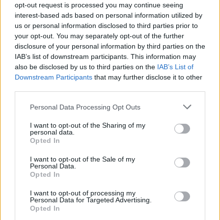
Το ίδιο υποστηρίζει και η σύντροφός του που
opt-out request is processed you may continue seeing
interest-based ads based on personal information utilized by
επέβαινε στο όχημα τη στιγμή της τραγωδίας.
us or personal information disclosed to third parties prior to
your opt-out. You may separately opt-out of the further
Αυτές οι καταθέσεις έρχονται σε «σύγκρουση»
disclosure of your personal information by third parties on the
IAB’s list of downstream participants. This information may
με την κατάθεση αυτόπτη μάρτυρα που ανέφερε
also be disclosed by us to third parties on the
IAB’s List of
στις αρχές πως αυτός που παραβίασε το φανάρι
Downstream Participants
that may further disclose it to other
ήταν ο οδηγός της BMW.
third parties.
Please note that this website/app uses one or more Google
Personal Data Processing Opt Outs
Αστυνομικοί συνεχίζουν και παίρνουν καταθέσεις
services and may gather and store information including but
not limited to your visit or usage behaviour. You may click to
I want to opt-out of the Sharing of my
για το τροχαίο δυστύχημα και ελέγχουν
personal data.
grant or deny consent to Google and its third-party tags to
προσεκτικά βίντεο από κάμερες τις περιοχές για
Opted In
use your data for below specified purposes in below Google
να αποκαλύψουν το τι συνέβη και έχασαν τη ζωή
consent section.
I want to opt-out of the Sale of my
Personal Data.
τους τόσο νωρίς μητέρα και κόρη.
Opted In
I want to opt-out of processing my
Στο μεταξύ σήμερα και σε
κλίμα βαθιάς οδύνης
Personal Data for Targeted Advertising.
τελέστηκε η κηδεία των δύο γυναικών.
Opted In