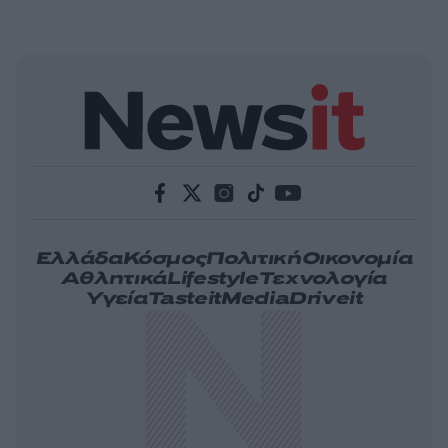
Ελλάδα
Κόσμος
Πολιτική
Οικονομία
Αθλητικά
Lifestyle
Τεχνολογία
Υγεία
Tasteit
Media
Driveit