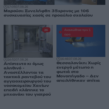
17:05
07.08.26
Μαρούσι: Συνελήφθη 35χρονος με 106
συσκευασίες χασίς σε προαύλιο σχολείου
Ανανεώθηκε πριν 1
26
ώρα
16:46
07.08.26
16:52
07.08.26
Θεσσαλονίκη: Χωρίς
Απίστευτο κι όμως
ενεργό μέτωπο η
αληθινό -
φωτιά στο
Aναστέλλονται τα
Μονοπήγαδο – Δεν
τακτικά ραντεβού του
απειλήθηκαν σπίτια
αγγειοχειρουργού του
νοσοκομείου Χανίων
επειδή κλάπηκε το
μηχανάκι του γιατρού