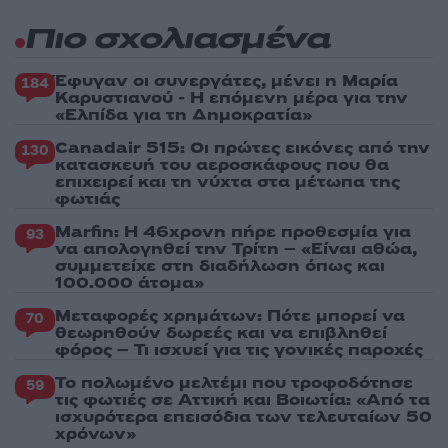
Πιο σχολιασμένα
Έφυγαν οι συνεργάτες, μένει η Μαρία
184
Καρυστιανού - Η επόμενη μέρα για την
«Ελπίδα για τη Δημοκρατία»
Canadair 515: Οι πρώτες εικόνες από την
130
κατασκευή του αεροσκάφους που θα
επιχειρεί και τη νύχτα στα μέτωπα της
φωτιάς
Marfin: Η 46χρονη πήρε προθεσμία για
93
να απολογηθεί την Τρίτη – «Είναι αθώα,
συμμετείχε στη διαδήλωση όπως και
100.000 άτομα»
Μεταφορές χρημάτων: Πότε μπορεί να
70
θεωρηθούν δωρεές και να επιβληθεί
φόρος – Τι ισχυεί για τις γονικές παροχές
Το πολωμένο μελτέμι που τροφοδότησε
59
τις φωτιές σε Αττική και Βοιωτία: «Από τα
ισχυρότερα επεισόδια των τελευταίων 50
χρόνων»