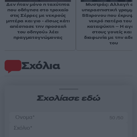
Δεν ήταν μόνο η ταχύτητα
Μυστράς: Αλλαγή στ
που οδήγησε στο τροχαίο
υπερασπιστική γραμμή
στις Σέρρες με νεκρούς
55χρονου που έκρυψε
μητέρα και γιο - «Ίσως κάτι
νεκρό πατέρα του σ
απέσπασε την προσοχή
καταψύκτη – Η αγά
του οδηγού» λέει
στους γονείς και η
πραγματογνώμονας
διαφωνία με την αδε
του
Σχόλια
Σχολίασε εδώ
50 /50