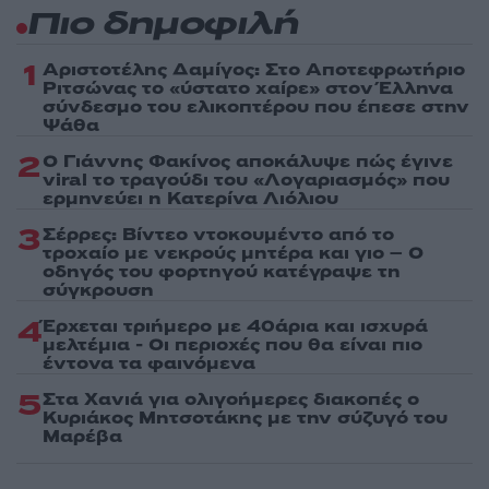
Πιο δημοφιλή
1
Αριστοτέλης Δαμίγος: Στο Αποτεφρωτήριο
Ριτσώνας το «ύστατο χαίρε» στον Έλληνα
σύνδεσμο του ελικοπτέρου που έπεσε στην
Ψάθα
2
Ο Γιάννης Φακίνος αποκάλυψε πώς έγινε
viral το τραγούδι του «Λογαριασμός» που
ερμηνεύει η Κατερίνα Λιόλιου
3
Σέρρες: Βίντεο ντοκουμέντο από το
τροχαίο με νεκρούς μητέρα και γιο – Ο
οδηγός του φορτηγού κατέγραψε τη
σύγκρουση
4
Έρχεται τριήμερο με 40άρια και ισχυρά
μελτέμια - Οι περιοχές που θα είναι πιο
έντονα τα φαινόμενα
5
Στα Χανιά για ολιγοήμερες διακοπές ο
Κυριάκος Μητσοτάκης με την σύζυγό του
Μαρέβα