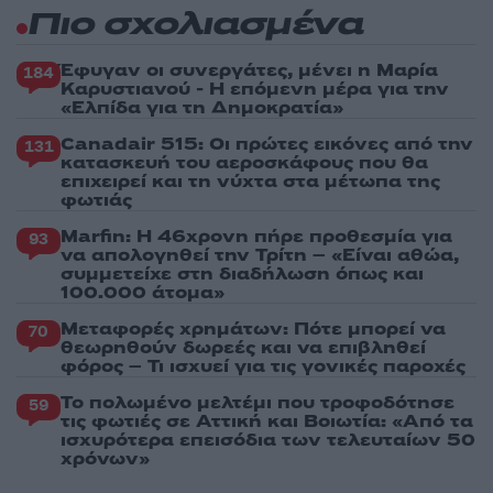
Πιο σχολιασμένα
Έφυγαν οι συνεργάτες, μένει η Μαρία
184
Καρυστιανού - Η επόμενη μέρα για την
«Ελπίδα για τη Δημοκρατία»
Canadair 515: Οι πρώτες εικόνες από την
131
κατασκευή του αεροσκάφους που θα
επιχειρεί και τη νύχτα στα μέτωπα της
φωτιάς
Marfin: Η 46χρονη πήρε προθεσμία για
93
να απολογηθεί την Τρίτη – «Είναι αθώα,
συμμετείχε στη διαδήλωση όπως και
100.000 άτομα»
Μεταφορές χρημάτων: Πότε μπορεί να
70
θεωρηθούν δωρεές και να επιβληθεί
φόρος – Τι ισχυεί για τις γονικές παροχές
Το πολωμένο μελτέμι που τροφοδότησε
59
τις φωτιές σε Αττική και Βοιωτία: «Από τα
ισχυρότερα επεισόδια των τελευταίων 50
χρόνων»