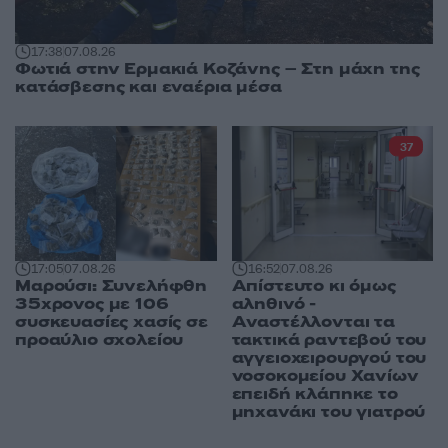
17:38
07.08.26
Φωτιά στην Ερμακιά Κοζάνης – Στη μάχη της
κατάσβεσης και εναέρια μέσα
37
17:05
07.08.26
16:52
07.08.26
Μαρούσι: Συνελήφθη
Απίστευτο κι όμως
35χρονος με 106
αληθινό -
συσκευασίες χασίς σε
Aναστέλλονται τα
προαύλιο σχολείου
τακτικά ραντεβού του
αγγειοχειρουργού του
νοσοκομείου Χανίων
επειδή κλάπηκε το
μηχανάκι του γιατρού