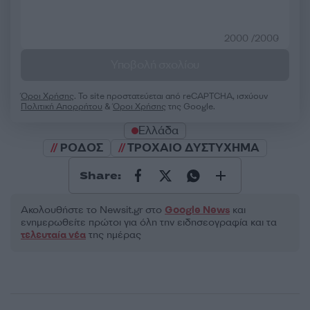
2000 /2000
Υποβολή σχολίου
Όροι Χρήσης
. Το site προστατεύεται από reCAPTCHA, ισχύουν
Πολιτική Απορρήτου
&
Όροι Χρήσης
της Google.
Ελλάδα
ΡΟΔΟΣ
ΤΡΟΧΑΙΟ ΔΥΣΤΥΧΗΜΑ
Share:
Ακολουθήστε το Νewsit.gr στο
Google News
και
ενημερωθείτε πρώτοι για όλη την ειδησεογραφία και τα
τελευταία νέα
της ημέρας