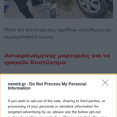
Μετά την απολογία του, αφέθηκε ελεύθερος με
περιοριστικούς όρους.
Αντικρουόμενες μαρτυρίες για το
τροχαίο δυστύχημα
Ο οδηγός δεν αρνείται το ότι κινούνταν με
μεγάλη ταχύτητα αν και υποστηρίζει πως το
newsit.gr -
Do Not Process My Personal
Information
τροχαίο δυστύχημα προκλήθηκε όταν τα θύματα
παραβίασαν το κόκκινο φανάρι, πάνω σε στροφή
If you wish to opt-out of the sale, sharing to third parties, or
με αποτέλεσμα να μην προλάβει να φρενάρει.
processing of your personal or sensitive information for
targeted advertising by us, please use the below opt-out