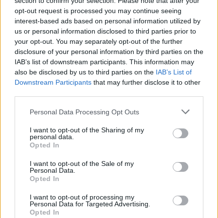
section to confirm your selection. Please note that after your
Το ίδιο υποστηρίζει και η σύντροφός του που
opt-out request is processed you may continue seeing
επέβαινε στο όχημα τη στιγμή της τραγωδίας.
interest-based ads based on personal information utilized by
us or personal information disclosed to third parties prior to
your opt-out. You may separately opt-out of the further
Αυτές οι καταθέσεις έρχονται σε «σύγκρουση»
disclosure of your personal information by third parties on the
με την κατάθεση αυτόπτη μάρτυρα που ανέφερε
IAB’s list of downstream participants. This information may
στις αρχές πως αυτός που παραβίασε το φανάρι
also be disclosed by us to third parties on the
IAB’s List of
Downstream Participants
that may further disclose it to other
ήταν ο οδηγός της BMW.
third parties.
Please note that this website/app uses one or more Google
Personal Data Processing Opt Outs
Αστυνομικοί συνεχίζουν και παίρνουν καταθέσεις
services and may gather and store information including but
για το τροχαίο δυστύχημα και ελέγχουν
not limited to your visit or usage behaviour. You may click to
I want to opt-out of the Sharing of my
personal data.
προσεκτικά βίντεο από κάμερες τις περιοχές για
grant or deny consent to Google and its third-party tags to
Opted In
use your data for below specified purposes in below Google
να αποκαλύψουν το τι συνέβη και έχασαν τη ζωή
consent section.
I want to opt-out of the Sale of my
τους τόσο νωρίς μητέρα και κόρη.
Personal Data.
Opted In
Στο μεταξύ σήμερα και σε
κλίμα βαθιάς οδύνης
I want to opt-out of processing my
Personal Data for Targeted Advertising.
τελέστηκε η κηδεία των δύο γυναικών.
Opted In