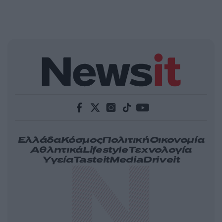
Ελλάδα
Κόσμος
Πολιτική
Οικονομία
Αθλητικά
Lifestyle
Τεχνολογία
Υγεία
Tasteit
Media
Driveit