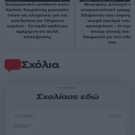
Σοκαριστική υπόθεση στην
Μυστράς: Αλλαγή στ
Κρήτη: Τουρίστας ρωτούσε
υπερασπιστική γραμμή
πόσο να πληρώσει για να
55χρονου που έκρυψε
ασελγήσει σε 10χρονο
νεκρό πατέρα του σ
κορίτσι - Το παιδί καθόταν
καταψύκτη – Η αγά
αμέριμνο σε αυλή
στους γονείς και η
επιχείρησης
διαφωνία με την αδε
του
Σχόλια
Σχολίασε εδώ
50 /50