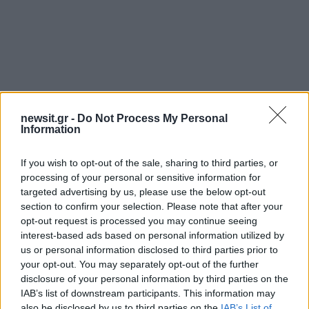
Είχε τροχαίο και πριν δύο χρόνια
newsit.gr -
Do Not Process My Personal
Information
Όπως αποκαλύπτει το Live News, ο 44χρονος
είχε τροχαίο και πριν 2 χρόνια με αποτέλεσμα να
If you wish to opt-out of the sale, sharing to third parties, or
τραυματιστεί ο τότε συνοδηγός του.
processing of your personal or sensitive information for
targeted advertising by us, please use the below opt-out
section to confirm your selection. Please note that after your
opt-out request is processed you may continue seeing
interest-based ads based on personal information utilized by
us or personal information disclosed to third parties prior to
your opt-out. You may separately opt-out of the further
disclosure of your personal information by third parties on the
IAB’s list of downstream participants. This information may
also be disclosed by us to third parties on the
IAB’s List of