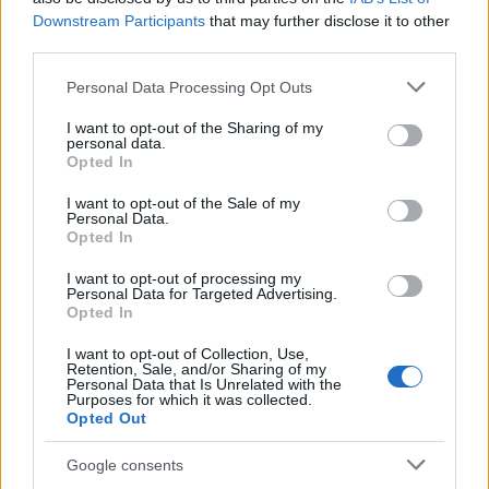
Downstream Participants
that may further disclose it to other
third parties.
Please note that this website/app uses one or more Google
Personal Data Processing Opt Outs
services and may gather and store information including but
not limited to your visit or usage behaviour. You may click to
I want to opt-out of the Sharing of my
personal data.
grant or deny consent to Google and its third-party tags to
Opted In
use your data for below specified purposes in below Google
consent section.
I want to opt-out of the Sale of my
Personal Data.
Opted In
I want to opt-out of processing my
Personal Data for Targeted Advertising.
«Μια βόλτα κάναμε και του έφυγε το αυτοκίνητο.
Opted In
Μέσα στο αυτοκίνητο ήμουν κι εγώ. Απλά κάναμε
I want to opt-out of Collection, Use,
μια βόλτα και δυστυχώς πάτησε το γκάζι και του
Retention, Sale, and/or Sharing of my
έφυγε το αυτοκίνητο», ανέφερε ο άνδρας.
Personal Data that Is Unrelated with the
Purposes for which it was collected.
Opted Out
ΔΙΑΦΗΜΙΣΗ
Google consents