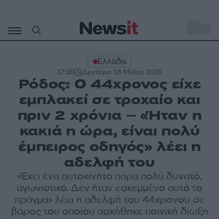
Μετάβαση
σε
o
27
περιεχόμενο
Ελλάδα
17:20
Δευτέρα 18 Μαΐου 2026
Ρόδος: Ο 44χρονος είχε
εμπλακεί σε τροχαίο και
πριν 2 χρόνια – «Ήταν η
κακιά η ώρα, είναι πολύ
έμπειρος οδηγός» λέει η
αδελφή του
«Έχει ένα αυτοκίνητο πάρα πολύ δυνατό,
αγωνιστικό. Δεν ήταν εσκεμμένο αυτό το
πράγμα» λέει η αδελφή του 44χρονου σε
βάρος του οποίου ασκήθηκε ποινική δίωξη