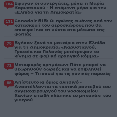
Έφυγαν οι συνεργάτες, μένει η Μαρία
184
Καρυστιανού - Η επόμενη μέρα για την
«Ελπίδα για τη Δημοκρατία»
Canadair 515: Οι πρώτες εικόνες από την
131
κατασκευή του αεροσκάφους που θα
επιχειρεί και τη νύχτα στα μέτωπα της
φωτιάς
Βγήκαν ξανά τα μαχαίρια στην Ελπίδα
75
για τη Δημοκρατία: «Καρυστιανού,
Γρατσία και Γαλανός μετέτρεψαν το
κίνημα σε φοβικό αρχηγικό κόμμα»
Μεταφορές χρημάτων: Πότε μπορεί να
71
θεωρηθούν δωρεές και να επιβληθεί
φόρος – Τι ισχυεί για τις γονικές παροχές
Απίστευτο κι όμως αληθινό -
55
Aναστέλλονται τα τακτικά ραντεβού του
αγγειοχειρουργού του νοσοκομείου
Χανίων επειδή κλάπηκε το μηχανάκι του
γιατρού