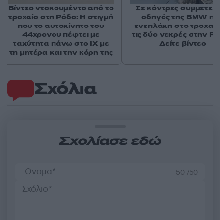
Βίντεο ντοκουμέντο από το
Σε κόντρες συμμετείχ
τροχαίο στη Ρόδο: Η στιγμή
οδηγός της BMW πο
που το αυτοκίνητο του
ενεπλάκη στο τροχαίο
44χρονου πέφτει με
τις δύο νεκρές στην Ρό
ταχύτητα πάνω στο ΙΧ με
Δείτε βίντεο
τη μητέρα και την κόρη της
Σχόλια
Σχολίασε εδώ
50 /50