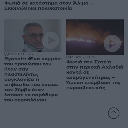
Φωτιά σε κατάστημα στον Άλιμο –
Εκκενώθηκε πολυκατοικία
22:21
07.08.26
21:42
07.08.26
Ryanair: «Ένα κομμάτι
Φωτιά στη Σητεία
του προσώπου του
στην περιοχή Αχλαδιά
ήταν σαν
κοντά σε
πλαστελίνη»,
ανεμογεννήτριες –
συγκλονίζει η
Άμεση επέμβαση της
επιβάτιδα που έσωσε
πυροσβεστικής
τον Σέρβο όταν
έσπασε το παράθυρο
του αεροπλάνου