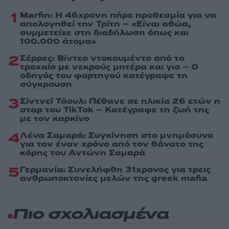
1
Marfin: Η 46χρονη πήρε προθεσμία για να
απολογηθεί την Τρίτη – «Είναι αθώα,
συμμετείχε στη διαδήλωση όπως και
100.000 άτομα»
2
Σέρρες: Βίντεο ντοκουμέντο από το
τροχαίο με νεκρούς μητέρα και γιο – Ο
οδηγός του φορτηγού κατέγραψε τη
σύγκρουση
3
Σίντνεϊ Τάουλ: Πέθανε σε ηλικία 26 ετών η
σταρ του TikTok – Kατέγραφε τη ζωή της
με τον καρκίνο
4
Λένα Σαμαρά: Συγκίνηση στο μνημόσυνο
για τον έναν χρόνο από τον θάνατο της
κόρης του Αντώνη Σαμαρά
5
Γερμανία: Συνελήφθη 31χρονος για τρεις
ανθρωποκτονίες μελών της greek mafia
Πιο σχολιασμένα