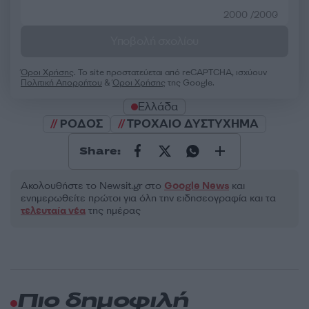
2000 /2000
Υποβολή σχολίου
Όροι Χρήσης
. Το site προστατεύεται από reCAPTCHA, ισχύουν
Πολιτική Απορρήτου
&
Όροι Χρήσης
της Google.
Ελλάδα
ΡΟΔΟΣ
ΤΡΟΧΑΙΟ ΔΥΣΤΥΧΗΜΑ
Share:
Ακολουθήστε το Νewsit.gr στο
Google News
και
ενημερωθείτε πρώτοι για όλη την ειδησεογραφία και τα
τελευταία νέα
της ημέρας
Πιο δημοφιλή