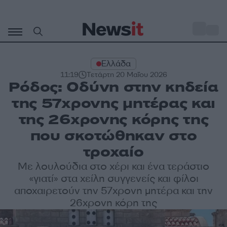
Μετάβαση
σε
o
29
περιεχόμενο
Ελλάδα
11:19
Τετάρτη 20 Μαΐου 2026
Ρόδος: Οδύνη στην κηδεία
της 57χρονης μητέρας και
της 26χρονης κόρης της
που σκοτώθηκαν στο
τροχαίο
Με λουλούδια στο χέρι και ένα τεράστιο
«γιατί» στα χείλη συγγενείς και φίλοι
αποχαιρετούν την 57χρονη μητέρα και την
26χρονη κόρη της