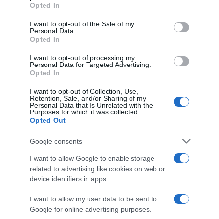
grant or deny consent to Google and its third-party tags to
Opted In
use your data for below specified purposes in below Google
Αν τα χάσατε
consent section.
I want to opt-out of the Sale of my
Personal Data.
Opted In
I want to opt-out of processing my
Personal Data for Targeted Advertising.
Opted In
I want to opt-out of Collection, Use,
Retention, Sale, and/or Sharing of my
Personal Data that Is Unrelated with the
Purposes for which it was collected.
Opted Out
Συγκλονίζει ο αδερφός της
Ρόδος: Οι μαρτυρίες γ
57χρονης μητέρας που
παραβίαση του κόκκι
Google consents
σκοτώθηκε στο τροχαίο
φαναριού και η υπερβο
στη Ρόδο: «Χάσαμε δύο
ταχύτητα πίσω από 
I want to allow Google to enable storage
αγαπημένα πρόσωπα που
φονικό τροχαίο
related to advertising like cookies on web or
δεν έφταιγαν»
device identifiers in apps.
I want to allow my user data to be sent to
Σχόλια
Google for online advertising purposes.