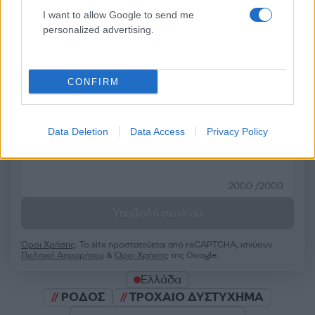
I want to allow Google to send me
personalized advertising.
Σχολίασε εδώ
CONFIRM
50 /50
Data Deletion
Data Access
Privacy Policy
2000 /2000
Υποβολή σχολίου
Όροι Χρήσης
. Το site προστατεύεται από reCAPTCHA, ισχύουν
Πολιτική Απορρήτου
&
Όροι Χρήσης
της Google.
Ελλάδα
ΡΟΔΟΣ
ΤΡΟΧΑΙΟ ΔΥΣΤΥΧΗΜΑ