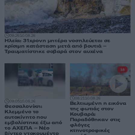
09:26
10.08.26
Ηλεία: 31χρονη μητέρα νοσηλεύεται σε
κρίσιμη κατάσταση μετά από βουτιά –
Τραυματίστηκε σοβαρά στον αυχένα
18
08:21
10.08.26
09:05
10.08.26
Βελτιωμένη η εικόνα
Θεσσαλονίκη:
της φωτιάς στον
Κλεμμένο το
Κουβαρά:
αυτοκίνητο που
Παραδόθηκαν στις
εμβολίστηκε έξω από
φλόγες
το ΑΧΕΠΑ – Νέο
κτηνοτροφικές
βίντεο ντοκουμέντο