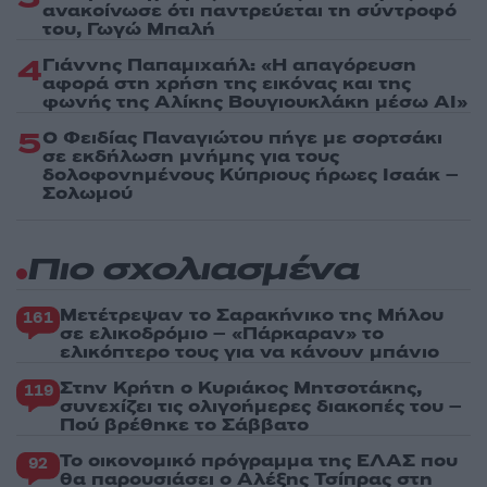
ανακοίνωσε ότι παντρεύεται τη σύντροφό
του, Γωγώ Μπαλή
4
Γιάννης Παπαμιχαήλ: «Η απαγόρευση
αφορά στη χρήση της εικόνας και της
φωνής της Αλίκης Βουγιουκλάκη μέσω AI»
5
Ο Φειδίας Παναγιώτου πήγε με σορτσάκι
σε εκδήλωση μνήμης για τους
δολοφονημένους Κύπριους ήρωες Ισαάκ –
Σολωμού
Πιο σχολιασμένα
Μετέτρεψαν το Σαρακήνικο της Μήλου
161
σε ελικοδρόμιο – «Πάρκαραν» το
ελικόπτερο τους για να κάνουν μπάνιο
Στην Κρήτη ο Κυριάκος Μητσοτάκης,
119
συνεχίζει τις ολιγοήμερες διακοπές του –
Πού βρέθηκε το Σάββατο
Το οικονομικό πρόγραμμα της ΕΛΑΣ που
92
θα παρουσιάσει ο Αλέξης Τσίπρας στη