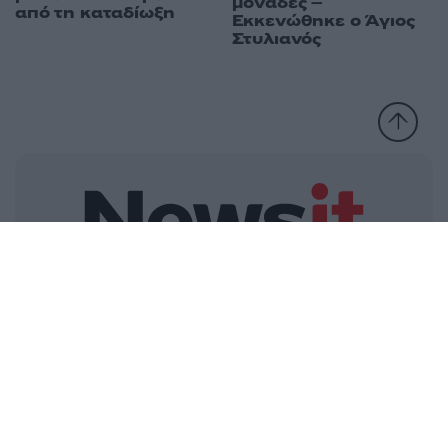
μονάδες –
από τη καταδίωξη
Εκκενώθηκε ο Άγιος
Στυλιανός
Ελλάδα
Κόσμος
Πολιτική
Οικονομία
Αθλητικά
Lifestyle
Τεχνολογία
Υγεία
Tasteit
Media
Driveit