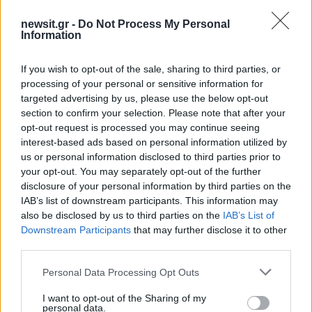
είχε πάρει προθεσμία για να απολογηθεί και του
newsit.gr -
Do Not Process My Personal
έχουν ασκηθεί δύο ποινικές διώξεις
Information
κακουργηματικού χαρακτήρα η πρώτη αφορά
επικίνδυνη οδήγηση από την οποία προκλήθηκε
If you wish to opt-out of the sale, sharing to third parties, or
processing of your personal or sensitive information for
ο θάνατος άλλων και η δεύτερη αφορά
targeted advertising by us, please use the below opt-out
ανθρωποκτονία εξ αμελείας κατά συρροή.
section to confirm your selection. Please note that after your
opt-out request is processed you may continue seeing
ΔΙΑΦΗΜΙΣΗ
interest-based ads based on personal information utilized by
us or personal information disclosed to third parties prior to
your opt-out. You may separately opt-out of the further
disclosure of your personal information by third parties on the
IAB’s list of downstream participants. This information may
also be disclosed by us to third parties on the
IAB’s List of
Downstream Participants
that may further disclose it to other
third parties.
Please note that this website/app uses one or more Google
Personal Data Processing Opt Outs
services and may gather and store information including but
not limited to your visit or usage behaviour. You may click to
I want to opt-out of the Sharing of my
personal data.