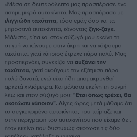
«Μέσα σε δευτερόλεπτα μας προσπέρασε ένα
ασημί, μικρό αυτοκίνητο. Μας προσπέρασε με
ιλιγγιώδη ταχύτητα,
τόσο εμάς όσο και τα
μπροστινά αυτοκίνητα, κάνοντας
ζιγκ-ζαγκ.
Μάλιστα, είπα και στον σύζυγό μου εκείνη τη
στιγμή να κάνουμε στην άκρη και να κόψουμε
ταχύτητα, γιατί κάποιος έτρεχε πάρα πολύ. Μας
προσπερνάει, συνεχίζει να
αυξάνει την
ταχύτητα,
γιατί ακούγαμε την εξάτμιση πάρα
πολύ δυνατά, ενώ είχε ήδη απομακρυνθεί
αρκετά χιλιόμετρα. Και μάλιστα εκείνη τη στιγμή
λέω και στον σύζυγό μου:
“Έτσι όπως τρέχει, θα
σκοτώσει κάποιον”. Λ
ίγες ώρες μετά μάθαμε ότι
το συγκεκριμένο αυτοκίνητο, που ταίριαζε και
στην περιγραφή του αυτοκινήτου που είχαμε δει,
ήταν εκείνο που δυστυχώς σκότωσε τις δύο
κοπέλες», κατέληξε η γυναίκα.