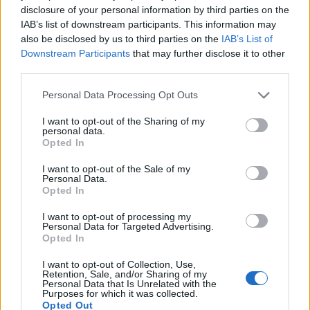
disclosure of your personal information by third parties on the
IAB’s list of downstream participants. This information may
also be disclosed by us to third parties on the
IAB’s List of
Downstream Participants
that may further disclose it to other
third parties.
Please note that this website/app uses one or more Google
Personal Data Processing Opt Outs
services and may gather and store information including but
not limited to your visit or usage behaviour. You may click to
I want to opt-out of the Sharing of my
Ο οδηγός του δεύτερου αυτοκινήτου
personal data.
grant or deny consent to Google and its third-party tags to
Opted In
συνελήφθη
και κρατείται, ενώ σε βάρος του έχει
use your data for below specified purposes in below Google
consent section.
ασκηθεί ποινική δίωξη.
I want to opt-out of the Sale of my
Personal Data.
Opted In
I want to opt-out of processing my
Personal Data for Targeted Advertising.
Opted In
I want to opt-out of Collection, Use,
Retention, Sale, and/or Sharing of my
Personal Data that Is Unrelated with the
Purposes for which it was collected.
Opted Out