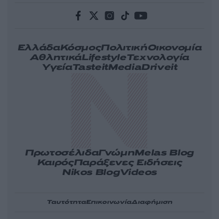
Ελλάδα
Κόσμος
Πολιτική
Οικονομία
Αθλητικά
Lifestyle
Τεχνολογία
Υγεία
Tasteit
Media
Driveit
Πρωτοσέλιδα
Γνώμη
Melas Blog
Καιρός
Παράξενες Ειδήσεις
Nikos Blog
Videos
Ταυτότητα
Επικοινωνία
Διαφήμιση