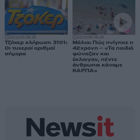
22:11
06.08.26
22:11
06.08.26
Τζόκερ κλήρωση 3101:
Μάλια: Πώς πνίγηκε η
Οι τυχεροί αριθμοί
42χρονη – «Τα παιδιά
σήμερα
φώναζαν και
έκλαιγαν, πέντε
άνθρωποι κάναμε
ΚΑΡΠΑ»