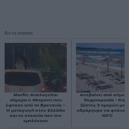
Αν τα χάσατε
Marfin: Απολογείται
Ανεβαίνει από σήμερ
σήμερα η 46χρονη που
θερμοκρασία - Κύμ
έφτασε από τη Βρετανία –
ζέστης 3 ημερών με 
Η μεταγωγή στην Ελλάδα
υδράργυρο να φτάνει 
και τα στοιχεία που την
40°C
εμπλέκουν