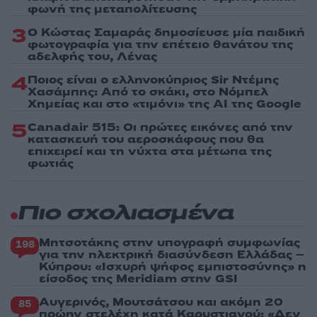
φωνή της μεταπολίτευσης
3
Ο Κώστας Σαμαράς δημοσίευσε μία παιδική
φωτογραφία για την επέτειο θανάτου της
αδελφής του, Λένας
4
Ποιος είναι ο ελληνοκύπριος Sir Ντέμης
Χασάμπης: Από το σκάκι, στο Νόμπελ
Χημείας και στο «τιμόνι» της AI της Google
5
Canadair 515: Οι πρώτες εικόνες από την
κατασκευή του αεροσκάφους που θα
επιχειρεί και τη νύχτα στα μέτωπα της
φωτιάς
Πιο σχολιασμένα
Μητσοτάκης στην υπογραφή συμφωνίας
198
για την ηλεκτρική διασύνδεση Ελλάδας –
Κύπρου: «Ισχυρή ψήφος εμπιστοσύνης» η
είσοδος της Meridiam στην GSI
Αυγερινός, Μουτσάτσου και ακόμη 20
85
πρώην στελέχη κατά Καρυστιανού: «Δεν