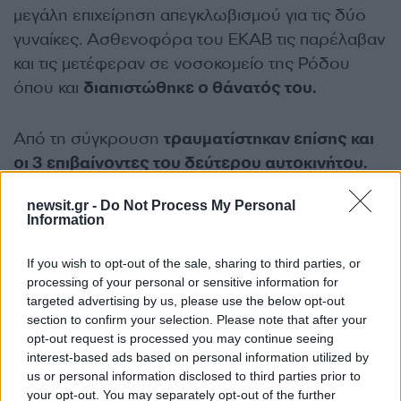
μεγάλη επιχείρηση απεγκλωβισμού για τις δύο
γυναίκες. Ασθενοφόρα του ΕΚΑΒ τις παρέλαβαν
και τις μετέφεραν σε νοσοκομείο της Ρόδου
όπου και
διαπιστώθηκε ο θάνατός του.
Από τη σύγκρουση
τραυματίστηκαν επίσης και
οι 3 επιβαίνοντες του δεύτερου αυτοκινήτου.
Πατέρας, γιος και μία γυναίκα μεταφέρθηκαν για
newsit.gr -
Do Not Process My Personal
τις πρώτες βοήθειες στο νοσοκομείο.
Information
If you wish to opt-out of the sale, sharing to third parties, or
processing of your personal or sensitive information for
targeted advertising by us, please use the below opt-out
section to confirm your selection. Please note that after your
opt-out request is processed you may continue seeing
interest-based ads based on personal information utilized by
us or personal information disclosed to third parties prior to
your opt-out. You may separately opt-out of the further