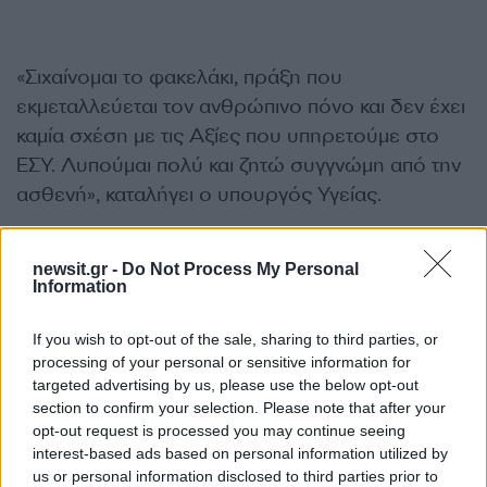
«Σιχαίνομαι το φακελάκι, πράξη που
εκμεταλλεύεται τον ανθρώπινο πόνο και δεν έχει
καμία σχέση με τις Αξίες που υπηρετούμε στο
ΕΣΥ. Λυπούμαι πολύ και ζητώ συγγνώμη από την
ασθενή», καταλήγει ο υπουργός Υγείας.
Μιχάλης Γιαννάκος: «Ο γιατρός
newsit.gr -
Do Not Process My Personal
Information
τίθεται σε αργία, οι εκβιασμοί δεν
περνάνε»
If you wish to opt-out of the sale, sharing to third parties, or
processing of your personal or sensitive information for
targeted advertising by us, please use the below opt-out
Την άποψή του για τα όσα συνέβησαν εξέφρασε
section to confirm your selection. Please note that after your
στο
newsit.gr
ο πρόεδρος της ΠΟΕΔΗΝ,
opt-out request is processed you may continue seeing
Μιχάλης Γιαννάκος
, καλώντας τους πολίτες να
interest-based ads based on personal information utilized by
καταγγέλλουν τέτοιου είδους περιστατικά.
us or personal information disclosed to third parties prior to