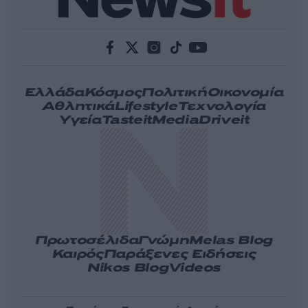
Ελλάδα
Κόσμος
Πολιτική
Οικονομία
Αθλητικά
Lifestyle
Τεχνολογία
Υγεία
Tasteit
Media
Driveit
Πρωτοσέλιδα
Γνώμη
Melas Blog
Καιρός
Παράξενες Ειδήσεις
Nikos Blog
Videos