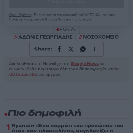
Υποβολή σχολίου
Όροι Χρήσης
. Το site προστατεύεται από reCAPTCHA, ισχύουν
Πολιτική Απορρήτου
&
Όροι Χρήσης
της Google.
Ελλάδα
ΑΔΩΝΙΣ ΓΕΩΡΓΙΑΔΗΣ
ΝΟΣΟΚΟΜΕΙΟ
Share:
Ακολουθήστε το Νewsit.gr στο
Google News
και
ενημερωθείτε πρώτοι για όλη την ειδησεογραφία και τα
τελευταία νέα
της ημέρας
Πιο δημοφιλή
1
Ryanair: «Ένα κομμάτι του προσώπου του
ήταν σαν πλαστελίνη», συγκλονίζει η