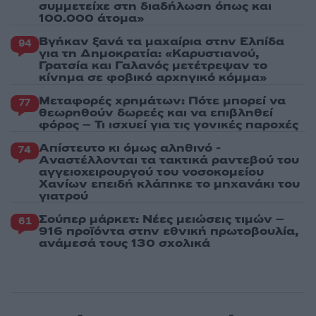
συμμετείχε στη διαδήλωση όπως και
100.000 άτομα»
Βγήκαν ξανά τα μαχαίρια στην Ελπίδα
94
για τη Δημοκρατία: «Καρυστιανού,
Γρατσία και Γαλανός μετέτρεψαν το
κίνημα σε φοβικό αρχηγικό κόμμα»
Μεταφορές χρημάτων: Πότε μπορεί να
77
θεωρηθούν δωρεές και να επιβληθεί
φόρος – Τι ισχυεί για τις γονικές παροχές
Απίστευτο κι όμως αληθινό -
74
Aναστέλλονται τα τακτικά ραντεβού του
αγγειοχειρουργού του νοσοκομείου
Χανίων επειδή κλάπηκε το μηχανάκι του
γιατρού
Σούπερ μάρκετ: Νέες μειώσεις τιμών –
61
916 προϊόντα στην εθνική πρωτοβουλία,
ανάμεσά τους 130 σχολικά