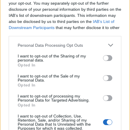
your opt-out. You may separately opt-out of the further
disclosure of your personal information by third parties on the
«Είναι, λοιπόν, ένας ασθενής, χειρουργείο στο
IAB’s list of downstream participants. This information may
γόνατο. Νοσηλεύεται στην ορθοπεδική κλινική.
also be disclosed by us to third parties on the
IAB’s List of
Downstream Participants
that may further disclose it to other
Μπαίνει ο γιατρός μέσα και λέει στους συγγενείς
third parties.
ότι είναι πολύ δύσκολο το χειρουργείο, 19 του
Please note that this website/app uses one or more Google
μήνα τώρα, και ότι κατά τις 10-11 η ώρα είναι
Personal Data Processing Opt Outs
services and may gather and store information including but
πολύ δύσκολο το χειρουργείο και θα χρειαστεί
not limited to your visit or usage behaviour. You may click to
I want to opt-out of the Sharing of my
να μου δώσετε 150 ευρώ για να δώσω μέσα και
personal data.
grant or deny consent to Google and its third-party tags to
Opted In
τα λοιπά για να γίνει το χειρουργείο. Του λέει ο
use your data for below specified purposes in below Google
consent section.
γιος ότι “εγώ ξέρεις, δουλεύω στο Δήμο
I want to opt-out of the Sale of my
Personal Data.
Αχαρνών, πληρώνομαι 28 του μήνα. Τότε μπορώ
Opted In
να σου δώσω τα λεφτά”. Φεύγει ο γιατρός,
I want to opt-out of processing my
γυρνάει πίσω και λέει θα γίνει τελικά το
Personal Data for Targeted Advertising.
Opted In
χειρουργείο. Ο ορθοπεδικός ήταν άψογος,
ήθελε να γίνει το χειρουργείο και πίεζε. Και
I want to opt-out of Collection, Use,
Retention, Sale, and/or Sharing of my
προφανώς πίεζαν και αυτοί μέσα στα
Personal Data that Is Unrelated with the
Purposes for which it was collected.