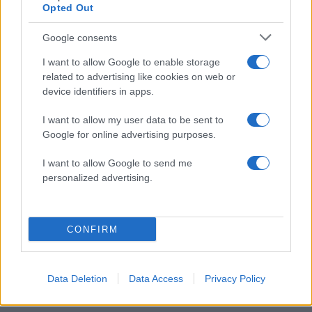
χειρουργεία», ανέφερε.
Opted Out
Google consents
«Ήδη η διοίκηση έχει επιληφθεί του ζητήματος,
έχει παρέμβει και ο υπουργός, και αυτή τη στιγμή
I want to allow Google to enable storage
related to advertising like cookies on web or
τίθεται σε αργία ο γιατρός, και θεωρώ πάρα
device identifiers in apps.
πολύ καλά κάνουν. Οι εκβιασμοί δεν περνάνε και
καλούμε τους πολίτες όταν εκβιάζονται, όταν
I want to allow my user data to be sent to
Google for online advertising purposes.
πιέζονται για φακελάκια και τα λοιπά, να έχουν το
θάρρος να τα καταγγέλλουν», τόνιζε ο Μιχάλης
I want to allow Google to send me
Γιαννάκος, επισημαίνοντας πως ο συγκεκριμένος
personalized advertising.
γιατρός έχει απασχολήσει και στο παρελθόν με
τη συμπεριφορά του.
CONFIRM
ΔΙΑΦΗΜΙΣΗ
Data Deletion
Data Access
Privacy Policy