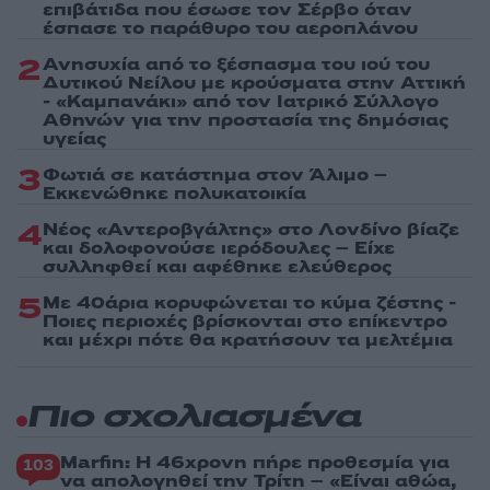
επιβάτιδα που έσωσε τον Σέρβο όταν
έσπασε το παράθυρο του αεροπλάνου
2
Ανησυχία από το ξέσπασμα του ιού του
Δυτικού Νείλου με κρούσματα στην Αττική
- «Καμπανάκι» από τον Ιατρικό Σύλλογο
Αθηνών για την προστασία της δημόσιας
υγείας
3
Φωτιά σε κατάστημα στον Άλιμο –
Εκκενώθηκε πολυκατοικία
4
Νέος «Αντεροβγάλτης» στο Λονδίνο βίαζε
και δολοφονούσε ιερόδουλες – Είχε
συλληφθεί και αφέθηκε ελεύθερος
5
Με 40άρια κορυφώνεται το κύμα ζέστης -
Ποιες περιοχές βρίσκονται στο επίκεντρο
και μέχρι πότε θα κρατήσουν τα μελτέμια
Πιο σχολιασμένα
Marfin: Η 46χρονη πήρε προθεσμία για
103
να απολογηθεί την Τρίτη – «Είναι αθώα,