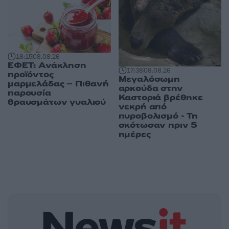
18:15
08.08.26
ΕΦΕΤ: Ανάκληση
17:38
08.08.26
προϊόντος
Μεγαλόσωμη
μαρμελάδας – Πιθανή
αρκούδα στην
παρουσία
Καστοριά βρέθηκε
θραυσμάτων γυαλιού
νεκρή από
πυροβολισμό - Τη
σκότωσαν πριν 5
ημέρες