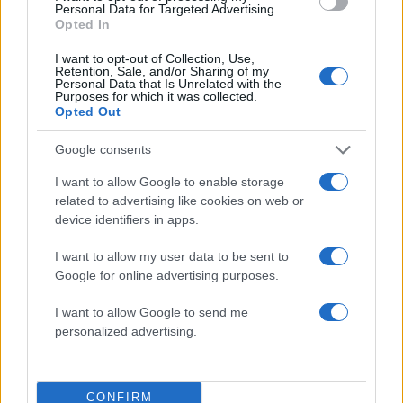
Personal Data for Targeted Advertising.
Opted In
«Είναι, λοιπόν, ένας ασθενής, χειρουργείο στο
I want to opt-out of Collection, Use,
γόνατο. Νοσηλεύεται στην ορθοπεδική κλινική.
Retention, Sale, and/or Sharing of my
Personal Data that Is Unrelated with the
Μπαίνει ο γιατρός μέσα και λέει στους συγγενείς
Purposes for which it was collected.
Opted Out
ότι είναι πολύ δύσκολο το χειρουργείο, 19 του
μήνα τώρα, και ότι κατά τις 10-11 η ώρα είναι
Google consents
πολύ δύσκολο το χειρουργείο και θα χρειαστεί
I want to allow Google to enable storage
να μου δώσετε 150 ευρώ για να δώσω μέσα και
related to advertising like cookies on web or
τα λοιπά για να γίνει το χειρουργείο. Του λέει ο
device identifiers in apps.
γιος ότι “εγώ ξέρεις, δουλεύω στο Δήμο
I want to allow my user data to be sent to
Αχαρνών, πληρώνομαι 28 του μήνα. Τότε μπορώ
Google for online advertising purposes.
να σου δώσω τα λεφτά”. Φεύγει ο γιατρός,
γυρνάει πίσω και λέει θα γίνει τελικά το
I want to allow Google to send me
personalized advertising.
χειρουργείο. Ο ορθοπεδικός ήταν άψογος,
ήθελε να γίνει το χειρουργείο και πίεζε. Και
προφανώς πίεζαν και αυτοί μέσα στα
CONFIRM