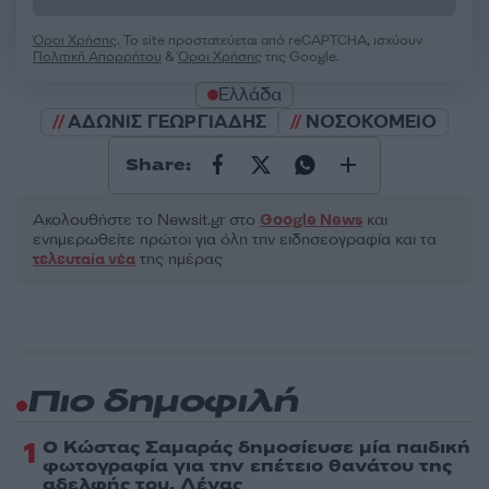
Όροι Χρήσης
. Το site προστατεύεται από reCAPTCHA, ισχύουν
Πολιτική Απορρήτου
&
Όροι Χρήσης
της Google.
Ελλάδα
ΑΔΩΝΙΣ ΓΕΩΡΓΙΑΔΗΣ
ΝΟΣΟΚΟΜΕΙΟ
Share:
Ακολουθήστε το Νewsit.gr στο
Google News
και
ενημερωθείτε πρώτοι για όλη την ειδησεογραφία και τα
τελευταία νέα
της ημέρας
Πιο δημοφιλή
1
Ο Κώστας Σαμαράς δημοσίευσε μία παιδική
φωτογραφία για την επέτειο θανάτου της
αδελφής του, Λένας