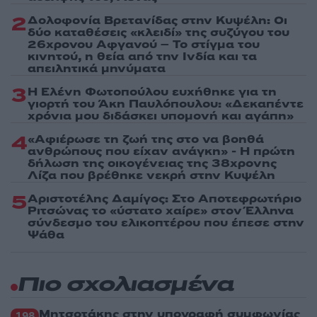
2
Δολοφονία Βρετανίδας στην Κυψέλη: Οι
δύο καταθέσεις «κλειδί» της συζύγου του
26χρονου Αφγανού – Το στίγμα του
κινητού, η θεία από την Ινδία και τα
απειλητικά μηνύματα
3
Η Ελένη Φωτοπούλου ευχήθηκε για τη
γιορτή του Άκη Παυλόπουλου: «Δεκαπέντε
χρόνια μου διδάσκει υπομονή και αγάπη»
4
«Αφιέρωσε τη ζωή της στο να βοηθά
ανθρώπους που είχαν ανάγκη» - Η πρώτη
δήλωση της οικογένειας της 38χρονης
Λίζα που βρέθηκε νεκρή στην Κυψέλη
5
Αριστοτέλης Δαμίγος: Στο Αποτεφρωτήριο
Ριτσώνας το «ύστατο χαίρε» στον Έλληνα
σύνδεσμο του ελικοπτέρου που έπεσε στην
Ψάθα
Πιο σχολιασμένα
Μητσοτάκης στην υπογραφή συμφωνίας
198