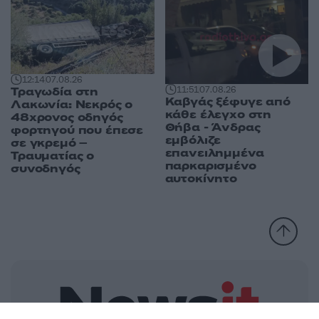
12:14
07.08.26
11:51
07.08.26
Τραγωδία στη
Καβγάς ξέφυγε από
Λακωνία: Νεκρός ο
κάθε έλεγχο στη
48χρονος οδηγός
Θήβα - Άνδρας
φορτηγού που έπεσε
εμβόλιζε
σε γκρεμό –
επανειλημμένα
Τραυματίας ο
παρκαρισμένο
συνοδηγός
αυτοκίνητο