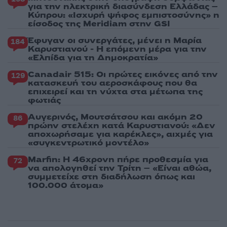
για την ηλεκτρική διασύνδεση Ελλάδας –
Κύπρου: «Ισχυρή ψήφος εμπιστοσύνης» η
είσοδος της Meridiam στην GSI
Έφυγαν οι συνεργάτες, μένει η Μαρία
184
Καρυστιανού - Η επόμενη μέρα για την
«Ελπίδα για τη Δημοκρατία»
Canadair 515: Οι πρώτες εικόνες από την
129
κατασκευή του αεροσκάφους που θα
επιχειρεί και τη νύχτα στα μέτωπα της
φωτιάς
Αυγερινός, Μουτσάτσου και ακόμη 20
86
πρώην στελέχη κατά Καρυστιανού: «Δεν
αποχωρήσαμε για καρέκλες», αιχμές για
«συγκεντρωτικό μοντέλο»
Marfin: Η 46χρονη πήρε προθεσμία για
72
να απολογηθεί την Τρίτη – «Είναι αθώα,
συμμετείχε στη διαδήλωση όπως και
100.000 άτομα»