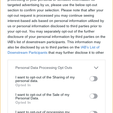
targeted advertising by us, please use the below opt-out
section to confirm your selection. Please note that after your
opt-out request is processed you may continue seeing
«Σιχαίνομαι το φακελάκι, πράξη που
interest-based ads based on personal information utilized by
εκμεταλλεύεται τον ανθρώπινο πόνο και δεν έχει
us or personal information disclosed to third parties prior to
καμία σχέση με τις Αξίες που υπηρετούμε στο
your opt-out. You may separately opt-out of the further
disclosure of your personal information by third parties on the
ΕΣΥ. Λυπούμαι πολύ και ζητώ συγγνώμη από την
IAB’s list of downstream participants. This information may
ασθενή», καταλήγει ο υπουργός Υγείας.
also be disclosed by us to third parties on the
IAB’s List of
Downstream Participants
that may further disclose it to other
third parties.
Μιχάλης Γιαννάκος: «Ο γιατρός
Please note that this website/app uses one or more Google
Personal Data Processing Opt Outs
τίθεται σε αργία, οι εκβιασμοί δεν
services and may gather and store information including but
περνάνε»
not limited to your visit or usage behaviour. You may click to
I want to opt-out of the Sharing of my
personal data.
grant or deny consent to Google and its third-party tags to
Opted In
use your data for below specified purposes in below Google
Την άποψή του για τα όσα συνέβησαν εξέφρασε
consent section.
I want to opt-out of the Sale of my
στο
newsit.gr
ο πρόεδρος της ΠΟΕΔΗΝ,
Personal Data.
Opted In
Μιχάλης Γιαννάκος
, καλώντας τους πολίτες να
καταγγέλλουν τέτοιου είδους περιστατικά.
I want to opt-out of processing my