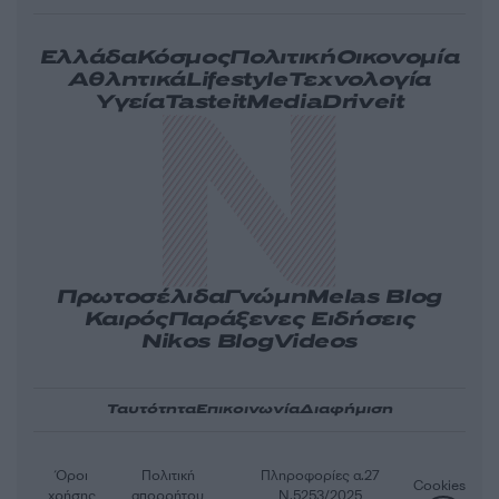
Ελλάδα
Κόσμος
Πολιτική
Οικονομία
Αθλητικά
Lifestyle
Τεχνολογία
Υγεία
Tasteit
Media
Driveit
Πρωτοσέλιδα
Γνώμη
Melas Blog
Καιρός
Παράξενες Ειδήσεις
Nikos Blog
Videos
Ταυτότητα
Επικοινωνία
Διαφήμιση
Όροι
Πολιτική
Πληροφορίες α.27
Cookies
χρήσης
απορρήτου
Ν.5253/2025