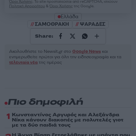
Όροι Χρήσης
. Το site προστατεύεται από reCAPTCHA, ισχύουν
Πολιτική Απορρήτου
&
Όροι Χρήσης
της Google.
Ελλάδα
ΣΑΜΟΘΡΑΚΗ
ΨΑΡΑΔΕΣ
Share:
Ακολουθήστε το Νewsit.gr στο
Google News
και
ενημερωθείτε πρώτοι για όλη την ειδησεογραφία και τα
τελευταία νέα
της ημέρας
Πιο δημοφιλή
1
Κωνσταντίνος Αργυρός και Αλεξάνδρα
Νίκα κάνουν διακοπές με πολυτελές γιοτ
με τα δύο παιδιά τους
Η Άννα Βίσση ξετρελάθηκε με μπάντα που