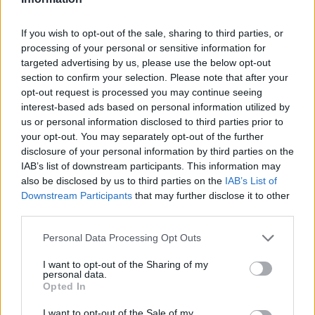
If you wish to opt-out of the sale, sharing to third parties, or
processing of your personal or sensitive information for
targeted advertising by us, please use the below opt-out
section to confirm your selection. Please note that after your
opt-out request is processed you may continue seeing
interest-based ads based on personal information utilized by
Σημειώνεται πως αυτό το διάστημα τα γρι-γρι
us or personal information disclosed to third parties prior to
ψαρεύουν γάβρο, ενώ δεν είναι η πρώτη φορά
your opt-out. You may separately opt-out of the further
disclosure of your personal information by third parties on the
που οι ψαράδες διαμαρτύρονται για μεγάλο
IAB’s list of downstream participants. This information may
αριθμό τουρκικών σκαφών στο θρακικό
also be disclosed by us to third parties on the
IAB’s List of
πέλαγος.
Downstream Participants
that may further disclose it to other
third parties.
ΔΙΑΦΗΜΙΣΗ
Please note that this website/app uses one or more Google
Personal Data Processing Opt Outs
services and may gather and store information including but
not limited to your visit or usage behaviour. You may click to
I want to opt-out of the Sharing of my
personal data.
grant or deny consent to Google and its third-party tags to
Opted In
use your data for below specified purposes in below Google
consent section.
I want to opt-out of the Sale of my