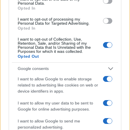
Personal Data.
Opted In
I want to opt-out of processing my
Personal Data for Targeted Advertising.
Opted In
I want to opt-out of Collection, Use,
Retention, Sale, and/or Sharing of my
Personal Data that Is Unrelated with the
Αν τα χάσατε
Purposes for which it was collected.
Opted Out
Google consents
I want to allow Google to enable storage
related to advertising like cookies on web or
device identifiers in apps.
I want to allow my user data to be sent to
Google for online advertising purposes.
Κλειστό το beach bar στην
Εκρηκτικό κοκτέιλ μ
Πάρο όπου πνίγηκε ο
40άρια και 8 μποφόρ -
I want to allow Google to send me
4χρονος – Απολογείται ο
συναγερμό η χώρα γ
ιδιοκτήτης που είχε
φωτιές, ενισχύονται 
personalized advertising.