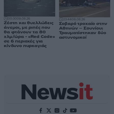
00:30
09.08.26
23:44
08.08.26
Ζέστη και θυελλώδεις
Σοβαρό τροχαίο στην
άνεμοι, με ριπές που
Αθηνών – Σουνίου:
θα φτάνουν τα 80
Τραυματίστηκαν δύο
χλμ/ώρα - «Red Code»
αστυνομικοί
σε 6 περιοχές για
κίνδυνο πυρκαγιάς