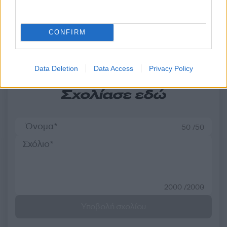
δηλωθεί ως ναυαγοσώστης
άνεμοι τις επόμενες ημ
CONFIRM
Σχόλια
Data Deletion
Data Access
Privacy Policy
Σχολίασε εδώ
50 /50
2000 /2000
Υποβολή σχολίου