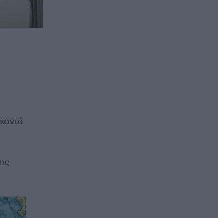
 κοντά
της