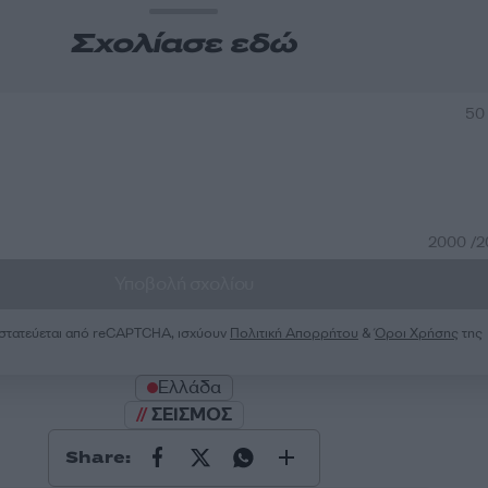
Σχολίασε εδώ
50
2000 /
Υποβολή σχολίου
ροστατεύεται από reCAPTCHA, ισχύουν
Πολιτική Απορρήτου
&
Όροι Χρήσης
της
Ελλάδα
ΣΕΙΣΜΟΣ
Share: