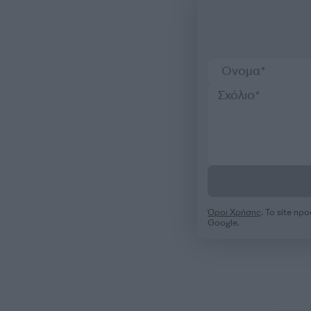
Όροι Χρήσης
. Το site π
Google.