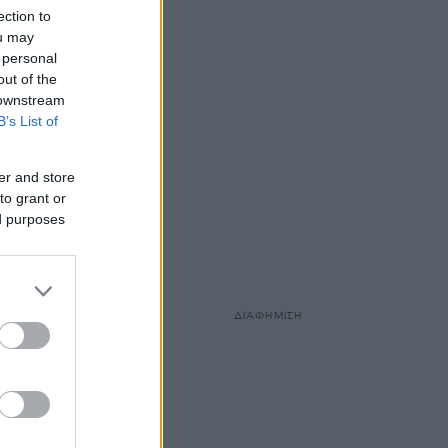
ection to
ou may
 personal
out of the
 downstream
B’s List of
er and store
to grant or
ed purposes
ΔΙΑΦΗΜΙΣΗ