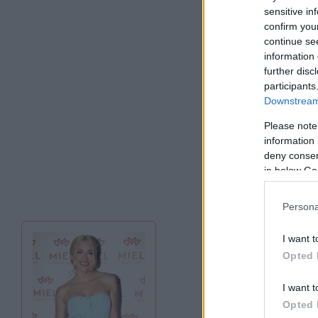
sensitive in
Πύλο, τη Μεθώνη ε
confirm you
Πελοπόννησο.
continue se
information 
further disc
participants
Downstream 
Please note
information 
deny consent
in below Go
Persona
I want t
Opted 
I want t
Opted 