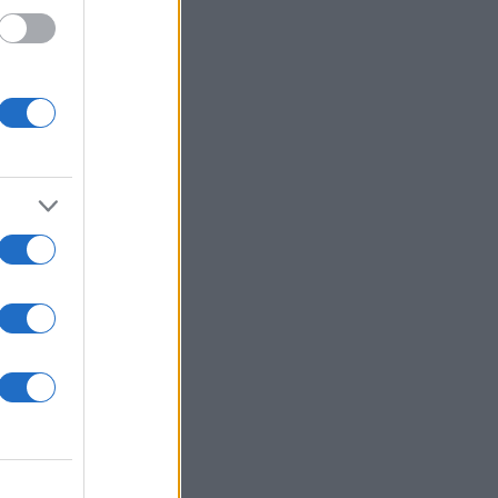
ίλης
ν. Το
ουθία.