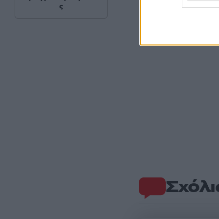
ς
Σχόλι