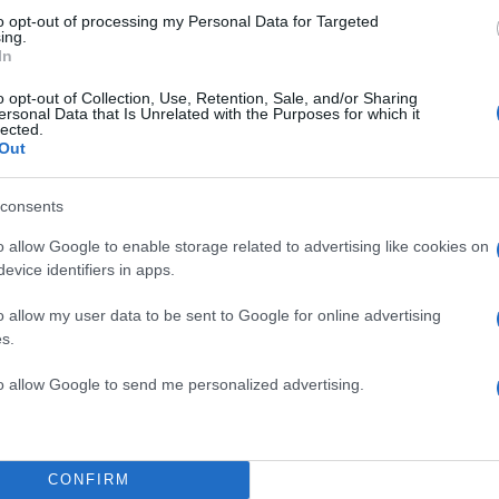
to opt-out of processing my Personal Data for Targeted
ing.
In
o opt-out of Collection, Use, Retention, Sale, and/or Sharing
ersonal Data that Is Unrelated with the Purposes for which it
lected.
Out
consents
o allow Google to enable storage related to advertising like cookies on
evice identifiers in apps.
o allow my user data to be sent to Google for online advertising
που έγινε αισθητή η δόνηση, σύμφωνα με το Ευρωμεσογειακό
 Κέντρο
s.
to allow Google to send me personalized advertising.
Τ, ο διευθυντής του Γεωδυναμικού Ινστιτούτου, Βασ
άζει η περιοχή με το όριο των λιθοσφαιρικών πλακώ
άει καλά, ας δούμε όμως πώς βαίνει η σεισμική ακολ
CONFIRM
ι θα δούμε πώς βαδίζει η ακολουθία».