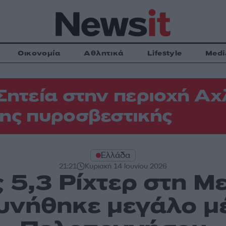
Οικονομία
Αθλητικά
Lifestyle
Medi
Σητεία στην περιοχή Αχ
ης πυροσβεστικής
Ελλάδα
21:21
Κυριακή 14 Ιουνίου 2026
ς 5,3 Ρίχτερ στη Μ
υνήθηκε μεγάλο μέ