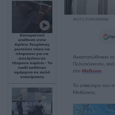
ΦΩΤΟ EUROKINISSI
Σοκαριστική
Προ
υπόθεση στην
Κρήτη: Τουρίστας
ρωτούσε πόσο να
πληρώσει για να
Αναστατώθηκαν το β
ασελγήσει σε
10χρονο κορίτσι - Το
Πελοπόννησο, από
παιδί καθόταν
στη
Μεθώνη
.
αμέριμνο σε αυλή
επιχείρησης
Το επίκεντρο του σε
Μεθώνης.