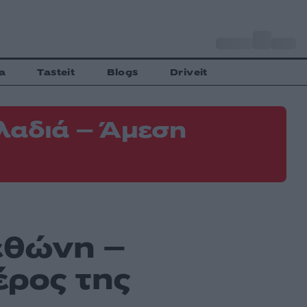
o
Αθήνα
31
C
a
Tasteit
Blogs
Driveit
λαδιά – Άμεση
εθώνη –
ρος της