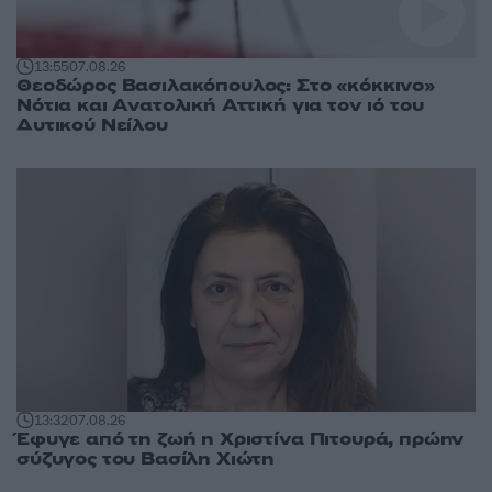
13:55
07.08.26
Θεοδώρος Βασιλακόπουλος: Στο «κόκκινο»
Νότια και Ανατολική Αττική για τον ιό του
Δυτικού Νείλου
13:32
07.08.26
Έφυγε από τη ζωή η Χριστίνα Πιτουρά, πρώην
σύζυγος του Βασίλη Χιώτη