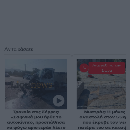
Αν τα χάσατε
Ανανεώθηκε πριν
1 ώρα
Τροχαίο στις Σέρρες:
Μυστράς: 11 μήνες μ
«Ξαφνικά μου ήρθε το
αναστολή στον 55χρ
αυτοκίνητο, προσπάθησα
που έκρυβε τον νεκ
να φύγω αριστερά» λέει ο
πατέρα του σε καταψ