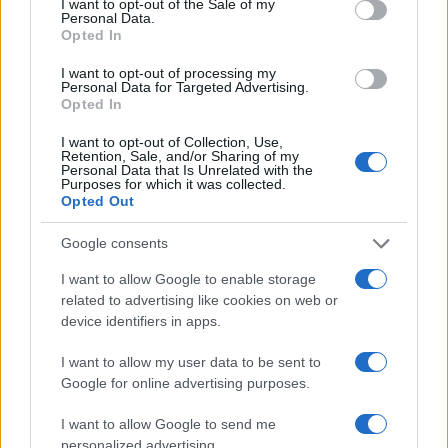
απειλητικά μηνύματα
I want to opt-out of the Sale of my
Personal Data.
2
Η Ελένη Φωτοπούλου ευχήθηκε για τη
Opted In
γιορτή του Άκη Παυλόπουλου: «Δεκαπέντε
χρόνια μου διδάσκει υπομονή και αγάπη»
I want to opt-out of processing my
Personal Data for Targeted Advertising.
3
Αριστοτέλης Δαμίγος: Στο Αποτεφρωτήριο
Opted In
Ριτσώνας το «ύστατο χαίρε» στον Έλληνα
σύνδεσμο του ελικοπτέρου που έπεσε στην
I want to opt-out of Collection, Use,
Ψάθα
Retention, Sale, and/or Sharing of my
Personal Data that Is Unrelated with the
4
«Αφιέρωσε τη ζωή της στο να βοηθά
Purposes for which it was collected.
ανθρώπους που είχαν ανάγκη» - Η πρώτη
Opted Out
δήλωση της οικογένειας της 38χρονης
Λίζα που βρέθηκε νεκρή στην Κυψέλη
Google consents
5
Η Αγγελική Ηλιάδη περιγράφει το θαύμα
I want to allow Google to enable storage
που έζησε και πώς είδε τον Χριστό μπροστά
related to advertising like cookies on web or
της: «Ήταν ό,τι πιο όμορφο έχω δει στη ζωή
μου»
device identifiers in apps.
I want to allow my user data to be sent to
Google for online advertising purposes.
Πιο σχολιασμένα
I want to allow Google to send me
Μητσοτάκης στην υπογραφή συμφωνίας
198
personalized advertising.