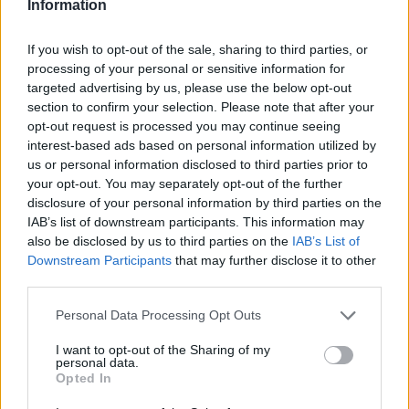
Information
Όροι Χρήσης
. Το site προστατεύεται από reCAPTCHA, ισχύουν
Πολιτική Απορρήτου
&
Όροι Χρήσης
της Google.
If you wish to opt-out of the sale, sharing to third parties, or
Ελλάδα
processing of your personal or sensitive information for
ΣΕΙΣΜΟΣ
targeted advertising by us, please use the below opt-out
section to confirm your selection. Please note that after your
Share:
opt-out request is processed you may continue seeing
interest-based ads based on personal information utilized by
Ακολουθήστε το Νewsit.gr στο
Google News
και
us or personal information disclosed to third parties prior to
ενημερωθείτε πρώτοι για όλη την ειδησεογραφία και τα
your opt-out. You may separately opt-out of the further
τελευταία νέα
της ημέρας
disclosure of your personal information by third parties on the
IAB’s list of downstream participants. This information may
also be disclosed by us to third parties on the
IAB’s List of
Downstream Participants
that may further disclose it to other
third parties.
Πιο δημοφιλή
Please note that this website/app uses one or more Google
Personal Data Processing Opt Outs
services and may gather and store information including but
1
Δολοφονία Βρετανίδας στην Κυψέλη: Οι
not limited to your visit or usage behaviour. You may click to
I want to opt-out of the Sharing of my
δύο καταθέσεις «κλειδί» της συζύγου του
personal data.
grant or deny consent to Google and its third-party tags to
26χρονου Αφγανού – Το στίγμα του
Opted In
use your data for below specified purposes in below Google
κινητού, η θεία από την Ινδία και τα
consent section.