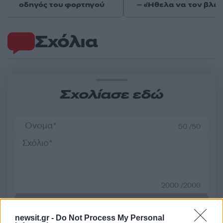
οδηγός του φορτηγού
– «Ήθελα να τον βλέ
Σχόλια
Σχολίασε εδώ
50 /50
2000 /2000
Υποβολή σχολίου
newsit.gr -
Do Not Process My Personal