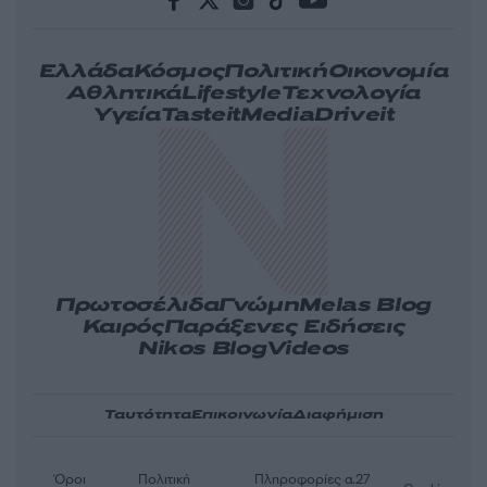
Ελλάδα
Κόσμος
Πολιτική
Οικονομία
Αθλητικά
Lifestyle
Τεχνολογία
Υγεία
Tasteit
Media
Driveit
Πρωτοσέλιδα
Γνώμη
Melas Blog
Καιρός
Παράξενες Ειδήσεις
Nikos Blog
Videos
Ταυτότητα
Επικοινωνία
Διαφήμιση
Όροι
Πολιτική
Πληροφορίες α.27