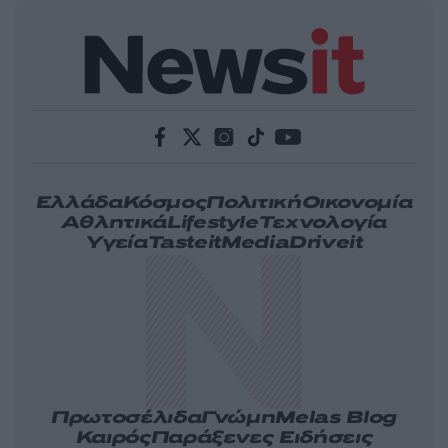
Ελλάδα
Κόσμος
Πολιτική
Οικονομία
Αθλητικά
Lifestyle
Τεχνολογία
Υγεία
Tasteit
Media
Driveit
Πρωτοσέλιδα
Γνώμη
Melas Blog
Καιρός
Παράξενες Ειδήσεις