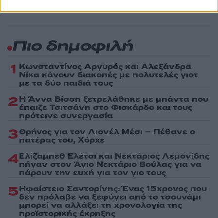
Πιο δημοφιλή
1
Κωνσταντίνος Αργυρός και Αλεξάνδρα
Νίκα κάνουν διακοπές με πολυτελές γιοτ
με τα δύο παιδιά τους
2
Η Άννα Βίσση ξετρελάθηκε με μπάντα που
έπαιζε Τσιτσάνη στο Φισκάρδο και τους
πρότεινε συνεργασία
3
Θρήνος για τον Λιονέλ Μέσι – Πέθανε ο
πατέρας του, Χόρχε
4
Ελίζαμπεθ Ελέτσι και Νεκτάριος Λεμονίδης
πήγαν στον Άγιο Νεκτάριο Βούλας για να
πάρουν την ευχή για τον γιο τους
5
Ηφαίστειο Σαντορίνης: Ένας 15χρονος που
δεν πρόλαβε να ξεφύγει από το τσουνάμι
μπορεί να αλλάξει τη χρονολογία της
προϊστορικής έκρηξης