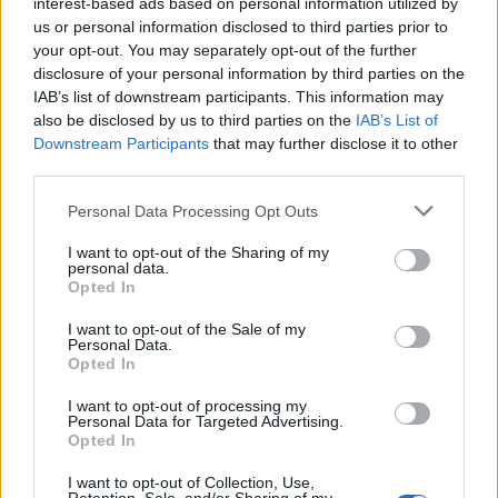
interest-based ads based on personal information utilized by
us or personal information disclosed to third parties prior to
your opt-out. You may separately opt-out of the further
disclosure of your personal information by third parties on the
IAB’s list of downstream participants. This information may
also be disclosed by us to third parties on the
IAB’s List of
Downstream Participants
that may further disclose it to other
Σε πορτοκαλί συναγερμό
Οι Χούθι ανέλαβαν τ
third parties.
για φωτιές η χώρα και τη
ευθύνη για την επίθεσ
Δευτέρα: Στα 9 μποφόρ οι
διυλιστήριο της Saud
Please note that this website/app uses one or more Google
Personal Data Processing Opt Outs
άνεμοι – Πάνω από 400
Aramco στη Σαουδι
services and may gather and store information including but
πυρκαγιές σε 10 ημέρες
Αραβία
not limited to your visit or usage behaviour. You may click to
I want to opt-out of the Sharing of my
personal data.
grant or deny consent to Google and its third-party tags to
Opted In
use your data for below specified purposes in below Google
Σχόλια
consent section.
I want to opt-out of the Sale of my
Personal Data.
Opted In
I want to opt-out of processing my
Personal Data for Targeted Advertising.
Σχολίασε εδώ
Opted In
I want to opt-out of Collection, Use,