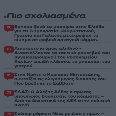
Πιο σχολιασμένα
Βγήκαν ξανά τα μαχαίρια στην Ελπίδα
96
για τη Δημοκρατία: «Καρυστιανού,
Γρατσία και Γαλανός μετέτρεψαν το
κίνημα σε φοβικό αρχηγικό κόμμα»
Απίστευτο κι όμως αληθινό -
87
Aναστέλλονται τα τακτικά ραντεβού του
αγγειοχειρουργού του νοσοκομείου
Χανίων επειδή κλάπηκε το μηχανάκι του
γιατρού
Στην Κρήτη ο Κυριάκος Μητσοτάκης,
85
συνεχίζει τις ολιγοήμερες διακοπές του –
Πού βρέθηκε το Σάββατο
ΕΛΑΣ: Ο Αλέξης Δέδες ο πρώτος
73
υποψήφιος βουλευτής του κόμματος –
Από τα διοικητικά της ΑΕΚ στην πολιτική
σκηνή
Σούπερ μάρκετ: Νέες μειώσεις τιμών –
73