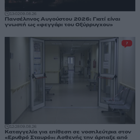
13:02
09.08.26
Πανσέληνος Αυγούστου 2026: Γιατί είναι
γνωστή ως «φεγγάρι του Οξύρρυγχου»
7
12:28
09.08.26
Καταγγελία για επίθεση σε νοσηλεύτρια στον
«Ερυθρό Σταυρό»: Ασθενής την άρπαξε από