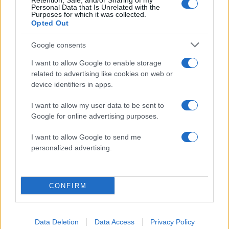
Retention, Sale, and/or Sharing of my
50 /50
Personal Data that Is Unrelated with the
Purposes for which it was collected.
Opted Out
Google consents
I want to allow Google to enable storage
2000 /2000
related to advertising like cookies on web or
Υποβολή σχολίου
device identifiers in apps.
I want to allow my user data to be sent to
Όροι Χρήσης
. Το site προστατεύεται από reCAPTCHA, ισχύουν
Google for online advertising purposes.
Πολιτική Απορρήτου
&
Όροι Χρήσης
της Google.
Ελλάδα
I want to allow Google to send me
ΗΛΙΟΥΠΟΛΗ
personalized advertising.
Share:
CONFIRM
Ακολουθήστε το Νewsit.gr στο
Google News
και
ενημερωθείτε πρώτοι για όλη την ειδησεογραφία και τα
τελευταία νέα
της ημέρας
Data Deletion
Data Access
Privacy Policy