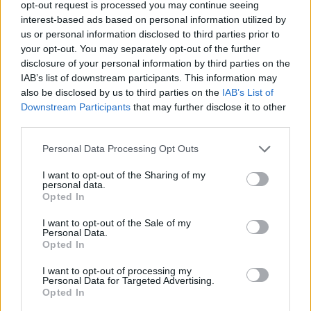
opt-out request is processed you may continue seeing
interest-based ads based on personal information utilized by
5
Με 40άρια κορυφώνεται το κύμα ζέστης -
Ποιες περιοχές βρίσκονται στο επίκεντρο
us or personal information disclosed to third parties prior to
και μέχρι πότε θα κρατήσουν τα μελτέμια
your opt-out. You may separately opt-out of the further
disclosure of your personal information by third parties on the
IAB’s list of downstream participants. This information may
Πιο σχολιασμένα
also be disclosed by us to third parties on the
IAB’s List of
Downstream Participants
that may further disclose it to other
third parties.
Marfin: Η 46χρονη πήρε προθεσμία για
103
να απολογηθεί την Τρίτη – «Είναι αθώα,
Please note that this website/app uses one or more Google
συμμετείχε στη διαδήλωση όπως και
Personal Data Processing Opt Outs
100.000 άτομα»
services and may gather and store information including but
not limited to your visit or usage behaviour. You may click to
I want to opt-out of the Sharing of my
Βγήκαν ξανά τα μαχαίρια στην Ελπίδα
94
personal data.
grant or deny consent to Google and its third-party tags to
για τη Δημοκρατία: «Καρυστιανού,
Opted In
use your data for below specified purposes in below Google
Γρατσία και Γαλανός μετέτρεψαν το
κίνημα σε φοβικό αρχηγικό κόμμα»
consent section.
I want to opt-out of the Sale of my
Personal Data.
Μεταφορές χρημάτων: Πότε μπορεί να
74
Opted In
θεωρηθούν δωρεές και να επιβληθεί
φόρος – Τι ισχυεί για τις γονικές παροχές
I want to opt-out of processing my
Personal Data for Targeted Advertising.
Απίστευτο κι όμως αληθινό -
72
Opted In
Aναστέλλονται τα τακτικά ραντεβού του
αγγειοχειρουργού του νοσοκομείου