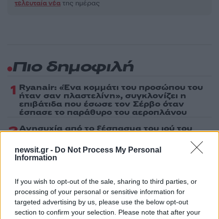
τελευταία νέα
της ημέρας
Πιο δημοφιλή
1
Ryanair: «Ένα κομμάτι του προσώπου του
ήταν σαν πλαστελίνη», συγκλονίζει η
επιβάτιδα που έσωσε τον Σέρβο όταν
έσπασε το παράθυρο του αεροπλάνου
2
Ανησυχία από το ξέσπασμα του ιού του
Δυτικού Νείλου με κρούσματα στην Αττική
- «Καμπανάκι» από τον Ιατρικό Σύλλογο
newsit.gr -
Do Not Process My Personal
Αθηνών για την προστασία της δημόσιας
Information
υγείας
3
Φωτιά σε κατάστημα στον Άλιμο –
If you wish to opt-out of the sale, sharing to third parties, or
Εκκενώθηκε πολυκατοικία
processing of your personal or sensitive information for
4
Νέος «Αντεροβγάλτης» στο Λονδίνο βίαζε
targeted advertising by us, please use the below opt-out
και δολοφονούσε ιερόδουλες – Είχε
section to confirm your selection. Please note that after your
συλληφθεί και αφέθηκε ελεύθερος