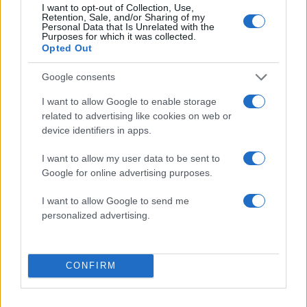
I want to opt-out of Collection, Use,
Χανίων επειδή κλάπηκε το μηχανάκι του
Retention, Sale, and/or Sharing of my
γιατρού
Personal Data that Is Unrelated with the
Purposes for which it was collected.
Σούπερ μάρκετ: Νέες μειώσεις τιμών –
60
Opted Out
916 προϊόντα στην εθνική πρωτοβουλία,
ανάμεσά τους 130 σχολικά
Google consents
I want to allow Google to enable storage
related to advertising like cookies on web or
device identifiers in apps.
Ελλάδα: Περισσότερα
I want to allow my user data to be sent to
άρθρα
Google for online advertising purposes.
I want to allow Google to send me
personalized advertising.
CONFIRM