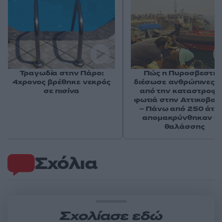
Τραγωδία στην Πάρο:
Πώς η Πυροσβεστικ
4χρονος βρέθηκε νεκρός
διέσωσε ανθρώπινες ζ
σε πισίνα
από την καταστροφι
φωτιά στην Αττικοβοι
– Πάνω από 250 άτο
απομακρύνθηκαν δι
θαλάσσης
Σχόλια
Σχολίασε εδώ