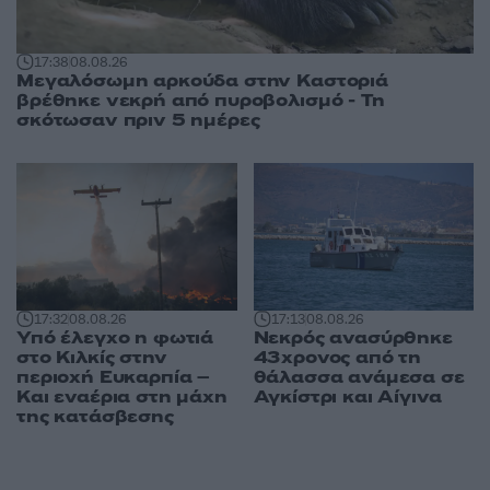
17:38
08.08.26
Μεγαλόσωμη αρκούδα στην Καστοριά
βρέθηκε νεκρή από πυροβολισμό - Τη
σκότωσαν πριν 5 ημέρες
17:32
08.08.26
17:13
08.08.26
Υπό έλεγχο η φωτιά
Νεκρός ανασύρθηκε
στο Κιλκίς στην
43χρονος από τη
περιοχή Ευκαρπία –
θάλασσα ανάμεσα σε
Και εναέρια στη μάχη
Αγκίστρι και Αίγινα
της κατάσβεσης