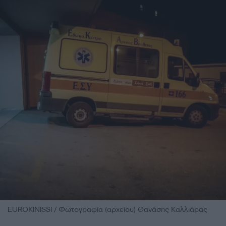
EUROKINISSI / Φωτογραφία (αρχείου) Θανάσης Καλλιάρας