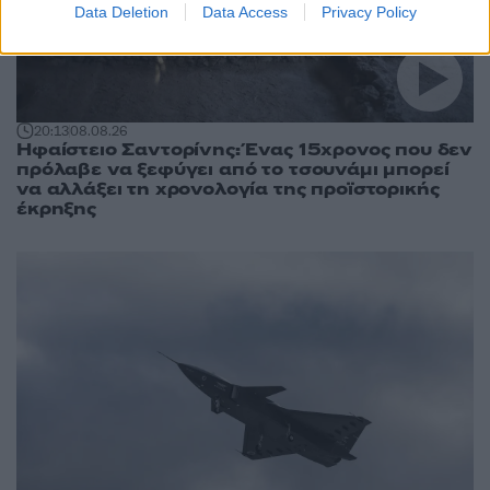
Data Deletion
Data Access
Privacy Policy
20:13
08.08.26
Ηφαίστειο Σαντορίνης: Ένας 15χρονος που δεν
πρόλαβε να ξεφύγει από το τσουνάμι μπορεί
να αλλάξει τη χρονολογία της προϊστορικής
έκρηξης