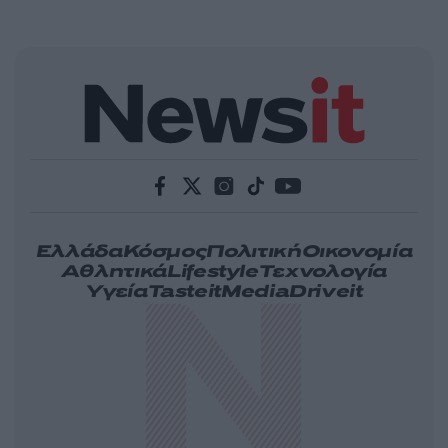
Ελλάδα
Κόσμος
Πολιτική
Οικονομία
Αθλητικά
Lifestyle
Τεχνολογία
Υγεία
Tasteit
Media
Driveit