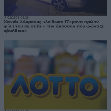
22:21
08.08.26
Χανιά: 24χρονος κλείδωσε 17χρονη πρώην
φίλη του σε σπίτι – Την άκουσαν που φώναζε
«βοήθεια»