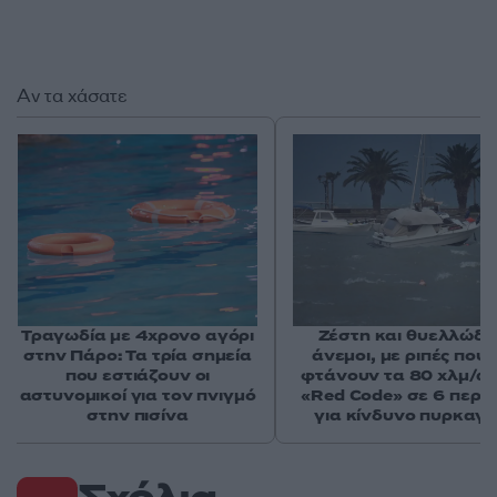
Αν τα χάσατε
Τραγωδία με 4χρονο αγόρι
Ζέστη και θυελλώδε
στην Πάρο: Τα τρία σημεία
άνεμοι, με ριπές που 
που εστιάζουν οι
φτάνουν τα 80 χλμ/ώρ
αστυνομικοί για τον πνιγμό
«Red Code» σε 6 περιο
στην πισίνα
για κίνδυνο πυρκαγι