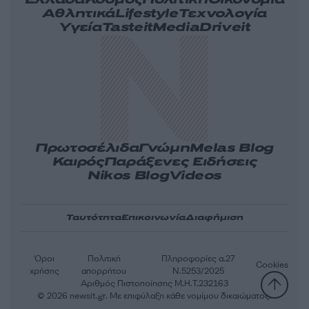
Ελλάδα
Κόσμος
Πολιτική
Οικονομία
Αθλητικά
Lifestyle
Τεχνολογία
Υγεία
Tasteit
Media
Driveit
Πρωτοσέλιδα
Γνώμη
Melas Blog
Καιρός
Παράξενες Ειδήσεις
Nikos Blog
Videos
Ταυτότητα
Επικοινωνία
Διαφήμιση
Όροι
Πολιτική
Πληροφορίες α.27
Cookies
χρήσης
απορρήτου
Ν.5253/2025
Αριθμός Πιστοποίησης Μ.Η.Τ.232163
© 2026 newsit.gr. Με επιφύλαξη κάθε νομίμου δικαιώματος.