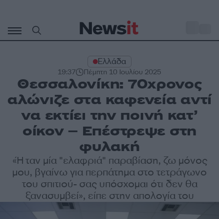
Μετάβαση
σε
o
31
περιεχόμενο
Ελλάδα
19:37
Πέμπτη 10 Ιουλίου 2025
Θεσσαλονίκη: 70χρονος
αλώνιζε στα καφενεία αντί
να εκτίει την ποινή κατ’
οίκον – Επέστρεψε στη
φυλακή
«Ήταν μία "ελαφριά" παραβίαση, ζω μόνος
μου, βγαίνω για περπάτημα στο τετράγωνο
του σπιτιού- σας υπόσχομαι ότι δεν θα
ξανασυμβεί», είπε στην απολογία του