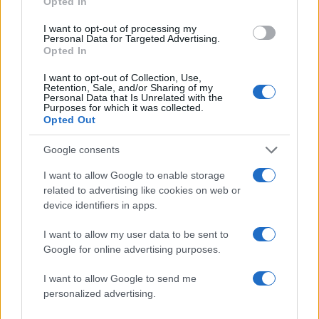
3
Η Άννα Βίσση ξετρελάθηκε με μπάντα που
Opted In
έπαιζε Τσιτσάνη στο Φισκάρδο και τους
πρότεινε συνεργασία
I want to opt-out of processing my
Personal Data for Targeted Advertising.
4
Ίση με 6 βόμβες Χιροσίμα η ενέργεια που
Opted In
απελευθερώθηκε από τη mega fire σε
Αττική και Βοιωτία - Πώς κάηκε μέσα σε 2
I want to opt-out of Collection, Use,
βράδια το 55% της έκτασης
Retention, Sale, and/or Sharing of my
Personal Data that Is Unrelated with the
5
Η FIFA απάντησε στις καταγγελίες για την
Purposes for which it was collected.
ερωμένη του Ινφαντίνο: «Κατηγορηματικά
Opted Out
αναληθείς και δυσφημιστικοί οι ισχυρισμοί»
Google consents
I want to allow Google to enable storage
Πιο σχολιασμένα
related to advertising like cookies on web or
device identifiers in apps.
Marfin: Η 46χρονη πήρε προθεσμία για
104
να απολογηθεί την Τρίτη – «Είναι αθώα,
I want to allow my user data to be sent to
συμμετείχε στη διαδήλωση όπως και
100.000 άτομα»
Google for online advertising purposes.
Βγήκαν ξανά τα μαχαίρια στην Ελπίδα
96
I want to allow Google to send me
για τη Δημοκρατία: «Καρυστιανού,
personalized advertising.
Γρατσία και Γαλανός μετέτρεψαν το
κίνημα σε φοβικό αρχηγικό κόμμα»