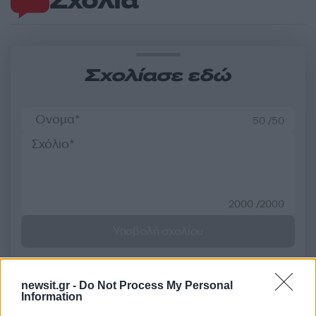
Σχόλια
Σχολίασε εδώ
50 /50
2000 /2000
Υποβολή σχολίου
Όροι Χρήσης
. Το site προστατεύεται από reCAPTCHA, ισχύουν
Πολιτική Απορρήτου
&
Όροι Χρήσης
της Google.
newsit.gr -
Do Not Process My Personal
Information
Ελλάδα
ΘΕΣΣΑΛΟΝΙΚΗ