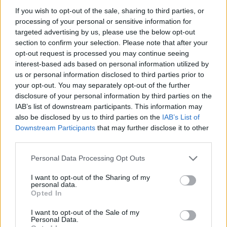
If you wish to opt-out of the sale, sharing to third parties, or
Share:
processing of your personal or sensitive information for
targeted advertising by us, please use the below opt-out
section to confirm your selection. Please note that after your
Ακολουθήστε το Νewsit.gr στο
Google News
και
opt-out request is processed you may continue seeing
ενημερωθείτε πρώτοι για όλη την ειδησεογραφία και τα
τελευταία νέα
της ημέρας
interest-based ads based on personal information utilized by
us or personal information disclosed to third parties prior to
your opt-out. You may separately opt-out of the further
disclosure of your personal information by third parties on the
IAB’s list of downstream participants. This information may
also be disclosed by us to third parties on the
IAB’s List of
Πιο δημοφιλή
Downstream Participants
that may further disclose it to other
third parties.
1
«Ψήνονται» στα 40άρια δυτική και βόρεια
Please note that this website/app uses one or more Google
Ελλάδα – Ενισχυμένα μελτέμια έως 8
Personal Data Processing Opt Outs
services and may gather and store information including but
μποφόρ στο Αιγαίο μέχρι
Δεκαπενταύγουστο
not limited to your visit or usage behaviour. You may click to
I want to opt-out of the Sharing of my
personal data.
grant or deny consent to Google and its third-party tags to
2
Μαριζέτα Αντωνοπούλου στο newsit.gr: Οι
Opted In
use your data for below specified purposes in below Google
“σωτήρες” ανήκουν στο χρονοντούλαπο
consent section.
της ιστορίας
I want to opt-out of the Sale of my
Personal Data.