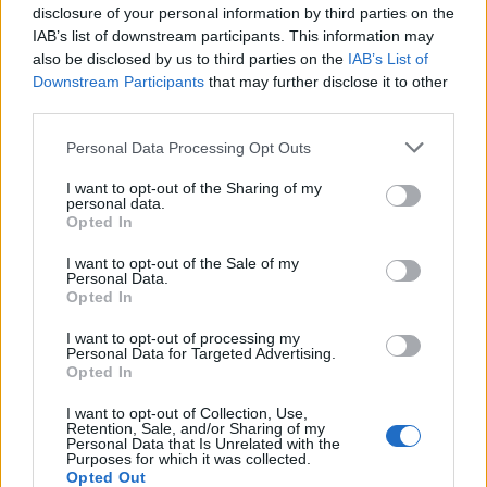
φωνή της μεταπολίτευσης
disclosure of your personal information by third parties on the
IAB’s list of downstream participants. This information may
3
Ποιος είναι ο ελληνοκύπριος Sir Ντέμης
also be disclosed by us to third parties on the
IAB’s List of
Χασάμπης: Από το σκάκι, στο Νόμπελ
Χημείας και στο «τιμόνι» της AI της Google
Downstream Participants
that may further disclose it to other
third parties.
4
Το πολωμένο μελτέμι που τροφοδότησε τις
φωτιές σε Αττική και Βοιωτία: «Από τα
Please note that this website/app uses one or more Google
Personal Data Processing Opt Outs
ισχυρότερα επεισόδια των τελευταίων 50
services and may gather and store information including but
χρόνων»
not limited to your visit or usage behaviour. You may click to
I want to opt-out of the Sharing of my
personal data.
5
Ο Κώστας Σαμαράς δημοσίευσε μία παιδική
grant or deny consent to Google and its third-party tags to
Opted In
φωτογραφία για την επέτειο θανάτου της
use your data for below specified purposes in below Google
αδελφής του, Λένας
consent section.
I want to opt-out of the Sale of my
Personal Data.
Opted In
Πιο σχολιασμένα
I want to opt-out of processing my
Personal Data for Targeted Advertising.
Μητσοτάκης στην υπογραφή συμφωνίας
198
Opted In
για την ηλεκτρική διασύνδεση Ελλάδας –
Κύπρου: «Ισχυρή ψήφος εμπιστοσύνης» η
I want to opt-out of Collection, Use,
είσοδος της Meridiam στην GSI
Retention, Sale, and/or Sharing of my
Personal Data that Is Unrelated with the
Canadair 515: Οι πρώτες εικόνες από την
Purposes for which it was collected.
127
κατασκευή του αεροσκάφους που θα
Opted Out