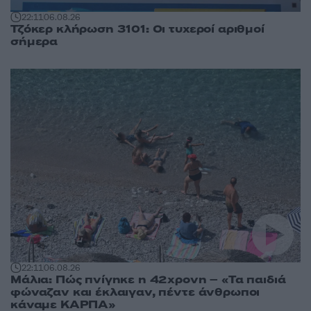
22:11
06.08.26
Τζόκερ κλήρωση 3101: Οι τυχεροί αριθμοί
σήμερα
22:11
06.08.26
Μάλια: Πώς πνίγηκε η 42χρονη – «Τα παιδιά
φώναζαν και έκλαιγαν, πέντε άνθρωποι
κάναμε ΚΑΡΠΑ»