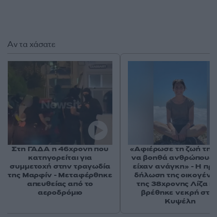
Αν τα χάσατε
Στη ΓΑΔΑ η 46χρονη που
«Αφιέρωσε τη ζωή της
κατηγορείται για
να βοηθά ανθρώπους 
συμμετοχή στην τραγωδία
είχαν ανάγκη» - Η πρ
της Μαρφίν - Μεταφέρθηκε
δήλωση της οικογένε
απευθείας από το
της 38χρονης Λίζα π
αεροδρόμιο
βρέθηκε νεκρή στη
Κυψέλη