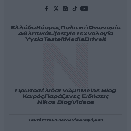
Ελλάδα
Κόσμος
Πολιτική
Οικονομία
Αθλητικά
Lifestyle
Τεχνολογία
Υγεία
Tasteit
Media
Driveit
Πρωτοσέλιδα
Γνώμη
Melas Blog
Καιρός
Παράξενες Ειδήσεις
Nikos Blog
Videos
Ταυτότητα
Επικοινωνία
Διαφήμιση