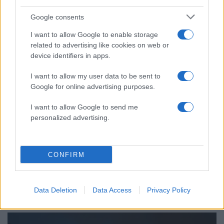
επιχειρεί και τη νύχτα στα μέτωπα της
φωτιάς
Google consents
Αυγερινός, Μουτσάτσου και ακόμη 20
85
I want to allow Google to enable storage
πρώην στελέχη κατά Καρυστιανού: «Δεν
αποχωρήσαμε για καρέκλες», αιχμές για
related to advertising like cookies on web or
«συγκεντρωτικό μοντέλο»
device identifiers in apps.
Κρανίου τόπος το Πόρτο Γερμενό μετά το
51
I want to allow my user data to be sent to
καταστροφικό πέρασμα της φωτιάς –
Google for online advertising purposes.
Ξεκίνησε η αυτοψία στα καμένα σπίτια
Οδηγός στη Μύκονο άρπαξε τσάντα
47
I want to allow Google to send me
Hermès και Rolex αξίας 75.000 ευρώ από
personalized advertising.
Ουκρανό τουρίστα
CONFIRM
Ελλάδα: Περισσότερα
Data Deletion
Data Access
Privacy Policy
άρθρα