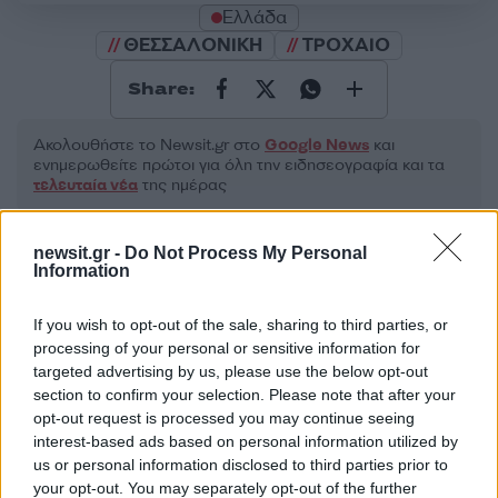
Ελλάδα
ΘΕΣΣΑΛΟΝΙΚΗ
ΤΡΟΧΑΙΟ
Share:
Ακολουθήστε το Νewsit.gr στο
Google News
και
ενημερωθείτε πρώτοι για όλη την ειδησεογραφία και τα
τελευταία νέα
της ημέρας
newsit.gr -
Do Not Process My Personal
Information
Πιο δημοφιλή
If you wish to opt-out of the sale, sharing to third parties, or
processing of your personal or sensitive information for
1
targeted advertising by us, please use the below opt-out
Έφυγαν οι συνεργάτες, μένει η Μαρία
Καρυστιανού - Η επόμενη μέρα για την
section to confirm your selection. Please note that after your
«Ελπίδα για τη Δημοκρατία»
opt-out request is processed you may continue seeing
interest-based ads based on personal information utilized by
2
Συγκίνηση στο τελευταίο αντίο στον Λάκη
us or personal information disclosed to third parties prior to
Χαλκιά: Με την «Φάμπρικα», λαούτο και
κλαρίνα αποχαιρέτησαν την εμβληματική
your opt-out. You may separately opt-out of the further