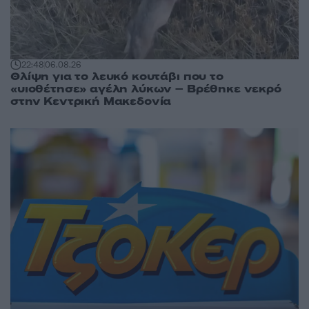
22:48
06.08.26
Θλίψη για το λευκό κουτάβι που το
«υιοθέτησε» αγέλη λύκων – Βρέθηκε νεκρό
στην Κεντρική Μακεδονία