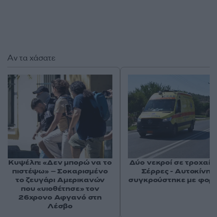
Αν τα χάσατε
Κυψέλη: «Δεν μπορώ να το
Δύο νεκροί σε τροχαίο 
πιστέψω» – Σοκαρισμένο
Σέρρες - Αυτοκίνητ
το ζευγάρι Αμερικανών
συγκρούστηκε με φορ
που «υιοθέτησε» τον
26χρονο Αφγανό στη
Λέσβο