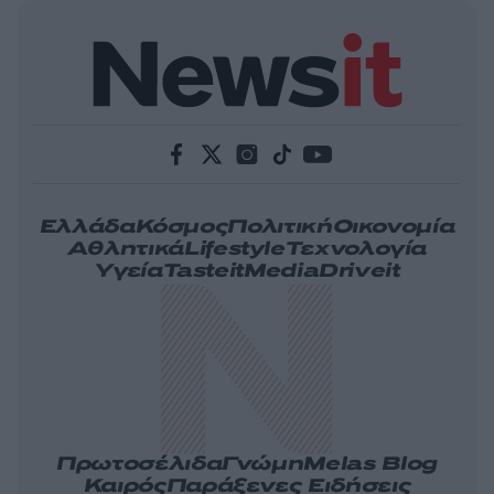
Ελλάδα
Κόσμος
Πολιτική
Οικονομία
Αθλητικά
Lifestyle
Τεχνολογία
Υγεία
Tasteit
Media
Driveit
Πρωτοσέλιδα
Γνώμη
Melas Blog
Καιρός
Παράξενες Ειδήσεις