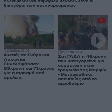
ελλείψεων και σοβαρών κενών» λένε οι
δικηγόροι των κατηγορουμένων
7
23:05
06.08.26
22:51
06.08.26
Φωτιές σε Σκύρο και
Στη ΓΑΔΑ η 46χρονη
Λακωνία:
που κατηγορείται για
Συνελήφθησαν
συμμετοχή στην
63χρονη και 71χρονος
τραγωδία της Μαρφίν
για εμπρησμό από
- Μεταφέρθηκε
αμέλεια
απευθείας από το
αεροδρόμιο