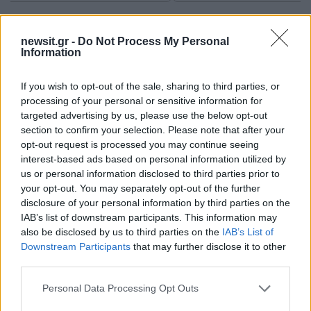
Σχόλια
newsit.gr -
Do Not Process My Personal
Information
If you wish to opt-out of the sale, sharing to third parties, or
processing of your personal or sensitive information for
Σχολίασε εδώ
targeted advertising by us, please use the below opt-out
section to confirm your selection. Please note that after your
opt-out request is processed you may continue seeing
50 /50
interest-based ads based on personal information utilized by
us or personal information disclosed to third parties prior to
your opt-out. You may separately opt-out of the further
disclosure of your personal information by third parties on the
IAB’s list of downstream participants. This information may
also be disclosed by us to third parties on the
IAB’s List of
2000 /2000
Downstream Participants
that may further disclose it to other
third parties.
Υποβολή σχολίου
Please note that this website/app uses one or more Google
Personal Data Processing Opt Outs
Όροι Χρήσης
. Το site προστατεύεται από reCAPTCHA, ισχύουν
services and may gather and store information including but
Πολιτική Απορρήτου
&
Όροι Χρήσης
της Google.