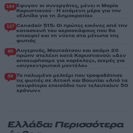
Έφυγαν οι συνεργάτες, μένει η Μαρία
184
Καρυστιανού - Η επόμενη μέρα για την
«Ελπίδα για τη Δημοκρατία»
Canadair 515: Οι πρώτες εικόνες από την
127
κατασκευή του αεροσκάφους που θα
επιχειρεί και τη νύχτα στα μέτωπα της
φωτιάς
Αυγερινός, Μουτσάτσου και ακόμη 20
86
πρώην στελέχη κατά Καρυστιανού: «Δεν
αποχωρήσαμε για καρέκλες», αιχμές για
«συγκεντρωτικό μοντέλο»
Το πολωμένο μελτέμι που τροφοδότησε
59
τις φωτιές σε Αττική και Βοιωτία: «Από τα
ισχυρότερα επεισόδια των τελευταίων 50
χρόνων»
Ελλάδα: Περισσότερα