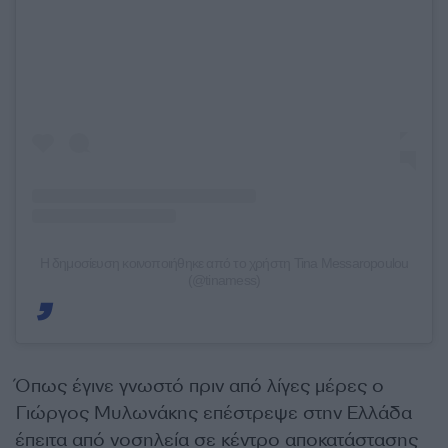
Η δημοσίευση κοινοποιήθηκε από το χρήστη Tina Messaropoulou
(@tinamess)
Όπως έγινε γνωστό πριν από λίγες μέρες ο
Γιώργος Μυλωνάκης επέστρεψε στην Ελλάδα
έπειτα από νοσηλεία σε κέντρο αποκατάστασης