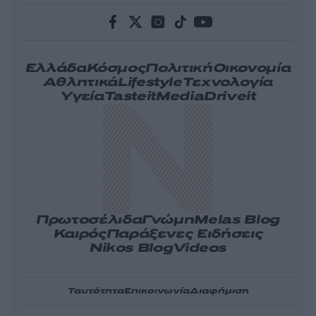
Ελλάδα
Κόσμος
Πολιτική
Οικονομία
Αθλητικά
Lifestyle
Τεχνολογία
Υγεία
Tasteit
Media
Driveit
Πρωτοσέλιδα
Γνώμη
Melas Blog
Καιρός
Παράξενες Ειδήσεις
Nikos Blog
Videos
Ταυτότητα
Επικοινωνία
Διαφήμιση