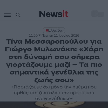
Μετάβαση
σε
o
30
περιεχόμενο
Ελλάδα
11:20
Πέμπτη 11 Ιουνίου 2026
Τίνα Μεσσαροπούλου για
Γιώργο Μυλωνάκη: «Χάρη
στη δύναμή σου σήμερα
γιορτάζουμε μαζί – Τα πιο
σημαντικά γενέθλια της
ζωής σου»
«Γιορτάζουμε όχι μόνο την ημέρα που
ήρθες στη ζωή αλλά την ημέρα που
αναγεννήθηκες»