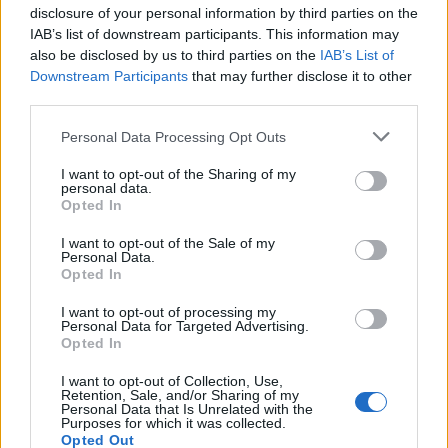
disclosure of your personal information by third parties on the
Share:
IAB’s list of downstream participants. This information may
also be disclosed by us to third parties on the
IAB’s List of
Ακολουθήστε το Νewsit.gr στο
Google News
και
Downstream Participants
that may further disclose it to other
ενημερωθείτε πρώτοι για όλη την ειδησεογραφία και τα
third parties.
τελευταία νέα
της ημέρας
Please note that this website/app uses one or more Google
Personal Data Processing Opt Outs
services and may gather and store information including but
not limited to your visit or usage behaviour. You may click to
I want to opt-out of the Sharing of my
personal data.
grant or deny consent to Google and its third-party tags to
Opted In
use your data for below specified purposes in below Google
Πιο δημοφιλή
consent section.
I want to opt-out of the Sale of my
Personal Data.
1
Opted In
Κυψέλη: Ο περίεργος ηλικιωμένος και το
ταξίδι στην Αράχωβα – Όσα ισχυρίστηκε ο
26χρονος για τον θάνατο της Βρετανίδας
I want to opt-out of processing my
Personal Data for Targeted Advertising.
2
Μύκονος: Βίντεο με τους αστυνομικούς να
Opted In
εντοπίζουν την τσάντα Hermès και το
Rolex όπου άρπαξε Έλληνας οδηγός από
I want to opt-out of Collection, Use,
Ουκρανό τουρίστα
Retention, Sale, and/or Sharing of my
Personal Data that Is Unrelated with the
Purposes for which it was collected.
3
Μυστράς: «Φρούριο» το ξενοδοχείο που
Opted Out
έκρυβε τη σορό του 90χρονου ο γιος του –