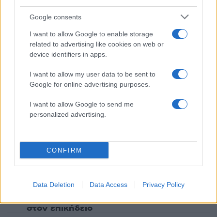
«Είχαμε να τον δούμε πάνω από 3 χρόνια»
Google consents
4
Πόρτο Γερμενό: Η στιγμή που η φωτιά
μπαίνει στο χωριό και καταστρέφει τα
I want to allow Google to enable storage
πάντα στο πέρασμά της
related to advertising like cookies on web or
5
Στη Βρετανία στελέχη του ελληνικού FBI
device identifiers in apps.
για να παραλάβουν την 46χρονη για την
τραγωδία της Μαρφίν - Η διαδικασία που
I want to allow my user data to be sent to
θα ακολουθηθεί
Google for online advertising purposes.
I want to allow Google to send me
Πιο σχολιασμένα
personalized advertising.
Μητσοτάκης στην υπογραφή συμφωνίας
193
για την ηλεκτρική διασύνδεση Ελλάδας –
Κύπρου: «Ισχυρή ψήφος εμπιστοσύνης» η
CONFIRM
είσοδος της Meridiam στην GSI
Το τελευταίο αντίο στον Γιάννη
134
Βαρβιτσιώτη: «Ήταν φτιαγμένος από
Data Deletion
Data Access
Privacy Policy
εκείνο το σπάνιο μέταλλο μιας άλλης
εποχής», είπε ο Κυριάκος Μητσοτάκης
στον επικήδειο