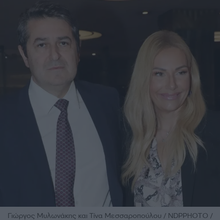
Γιώργος Μυλωνάκης και Τίνα Μεσσαροπούλου / NDPPHOTO /