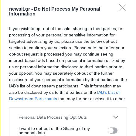
newsit.gr -
Do Not Process My Personal
Σχολίασε εδώ
Information
If you wish to opt-out of the sale, sharing to third parties, or
50 /50
processing of your personal or sensitive information for
targeted advertising by us, please use the below opt-out
section to confirm your selection. Please note that after your
opt-out request is processed you may continue seeing
interest-based ads based on personal information utilized by
us or personal information disclosed to third parties prior to
2000 /2000
your opt-out. You may separately opt-out of the further
Υποβολή σχολίου
disclosure of your personal information by third parties on the
IAB’s list of downstream participants. This information may
also be disclosed by us to third parties on the
IAB’s List of
Όροι Χρήσης
. Το site προστατεύεται από reCAPTCHA, ισχύουν
Πολιτική Απορρήτου
&
Όροι Χρήσης
της Google.
Downstream Participants
that may further disclose it to other
third parties.
Ελλάδα
ΓΙΩΡΓΟΣ ΜΥΛΩΝΑΚΗΣ
Please note that this website/app uses one or more Google
Personal Data Processing Opt Outs
services and may gather and store information including but
ΤΙΝΑ ΜΕΣΣΑΡΟΠΟΥΛΟΥ
not limited to your visit or usage behaviour. You may click to
I want to opt-out of the Sharing of my
personal data.
grant or deny consent to Google and its third-party tags to