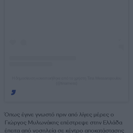
Η δημοσίευση κοινοποιήθηκε από το χρήστη Tina Messaropoulou
(@tinamess)
Όπως έγινε γνωστό πριν από λίγες μέρες ο
Γιώργος Μυλωνάκης επέστρεψε στην Ελλάδα
έπειτα από νοσηλεία σε κέντρο αποκατάστασης