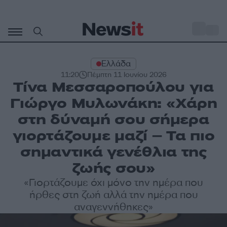
Μετάβαση
σε
o
33
περιεχόμενο
Ελλάδα
11:20
Πέμπτη 11 Ιουνίου 2026
Τίνα Μεσσαροπούλου για
Γιώργο Μυλωνάκη: «Χάρη
στη δύναμή σου σήμερα
γιορτάζουμε μαζί – Τα πιο
σημαντικά γενέθλια της
ζωής σου»
«Γιορτάζουμε όχι μόνο την ημέρα που
ήρθες στη ζωή αλλά την ημέρα που
αναγεννήθηκες»