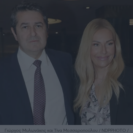
Γιώργος Μυλωνάκης και Τίνα Μεσσαροπούλου / NDPPHOTO /