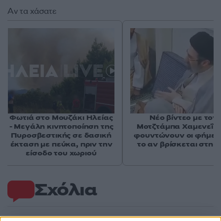
Αν τα χάσατε
Φωτιά στο Μουζάκι Ηλείας
Νέο βίντεο με τον
- Μεγάλη κινητοποίηση της
Μοτζτάμπα Χαμενεΐ 
Πυροσβεστικής σε δασική
φουντώνουν οι φήμες 
έκταση με πεύκα, πριν την
το αν βρίσκεται στη 
είσοδο του χωριού
Σχόλια