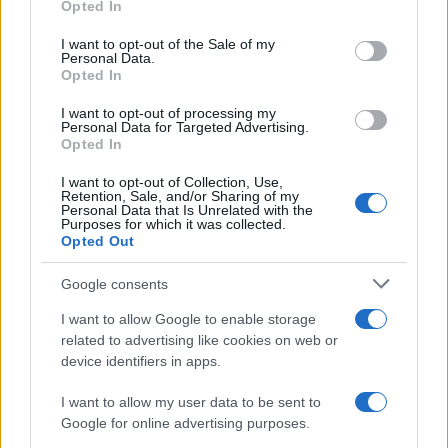
Share:
Opted In
use your data for below specified purposes in below Google
consent section.
I want to opt-out of the Sale of my
Ακολουθήστε το Νewsit.gr στο
Google News
και
Personal Data.
ενημερωθείτε πρώτοι για όλη την ειδησεογραφία και τα
Opted In
τελευταία νέα
της ημέρας
I want to opt-out of processing my
Personal Data for Targeted Advertising.
Opted In
I want to opt-out of Collection, Use,
Retention, Sale, and/or Sharing of my
Personal Data that Is Unrelated with the
Πιο δημοφιλή
Purposes for which it was collected.
Opted Out
1
Κωνσταντίνος Αργυρός και Αλεξάνδρα
Νίκα κάνουν διακοπές με πολυτελές γιοτ
Google consents
με τα δύο παιδιά τους
I want to allow Google to enable storage
2
Ελίζαμπεθ Ελέτσι και Νεκτάριος Λεμονίδης
related to advertising like cookies on web or
πήγαν στον Άγιο Νεκτάριο Βούλας για να
πάρουν την ευχή για τον γιο τους
device identifiers in apps.
3
Ηφαίστειο Σαντορίνης: Ένας 15χρονος που
I want to allow my user data to be sent to
δεν πρόλαβε να ξεφύγει από το τσουνάμι
Google for online advertising purposes.
μπορεί να αλλάξει τη χρονολογία της
προϊστορικής έκρηξης