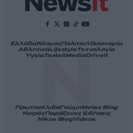
Ελλάδα
Κόσμος
Πολιτική
Οικονομία
Αθλητικά
Lifestyle
Τεχνολογία
Υγεία
Tasteit
Media
Driveit
Πρωτοσέλιδα
Γνώμη
Melas Blog
Καιρός
Παράξενες Ειδήσεις
Nikos Blog
Videos