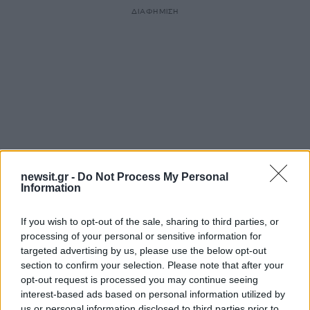
ΔΙΑΦΗΜΙΣΗ
newsit.gr -
Do Not Process My Personal
Information
If you wish to opt-out of the sale, sharing to third parties, or
Αν τα χάσατε
processing of your personal or sensitive information for
targeted advertising by us, please use the below opt-out
section to confirm your selection. Please note that after your
opt-out request is processed you may continue seeing
interest-based ads based on personal information utilized by
us or personal information disclosed to third parties prior to