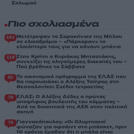
Σολωμού
Πιο σχολιασμένα
Μετέτρεψαν το Σαρακήνικο της Μήλου
161
σε ελικοδρόμιο – «Πάρκαραν» το
ελικόπτερο τους για να κάνουν μπάνιο
Στην Κρήτη ο Κυριάκος Μητσοτάκης,
119
συνεχίζει τις ολιγοήμερες διακοπές του –
Πού βρέθηκε το Σάββατο
Το οικονομικό πρόγραμμα της ΕΛΑΣ που
92
θα παρουσιάσει ο Αλέξης Τσίπρας στη
Θεσσαλονίκη: Σχέδιο τετραετίας
ΕΛΑΣ: Ο Αλέξης Δέδες ο πρώτος
79
υποψήφιος βουλευτής του κόμματος –
Από τα διοικητικά της ΑΕΚ στην πολιτική
σκηνή
Γιαννακόπουλος: «Οι Ολυμπιακοί
78
φώναζαν για οφσάιντ στο μπάσκετ, πριν
10 χρόνια έμαθαν ότι η μπάλα είναι