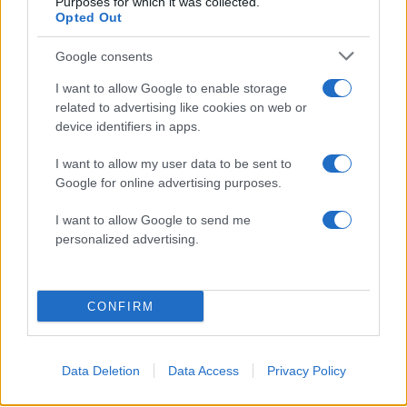
Purposes for which it was collected.
Opted Out
Google consents
2000 /2000
I want to allow Google to enable storage
related to advertising like cookies on web or
Υποβολή σχολίου
device identifiers in apps.
Όροι Χρήσης
. Το site προστατεύεται από reCAPTCHA, ισχύουν
I want to allow my user data to be sent to
Πολιτική Απορρήτου
&
Όροι Χρήσης
της Google.
Google for online advertising purposes.
Ελλάδα
I want to allow Google to send me
ΤΙΘΟΡΕΑ
ΤΡΑΠΕΖΑ
personalized advertising.
Share:
CONFIRM
Ακολουθήστε το Νewsit.gr στο
Google News
και
ενημερωθείτε πρώτοι για όλη την ειδησεογραφία και τα
τελευταία νέα
της ημέρας
Data Deletion
Data Access
Privacy Policy