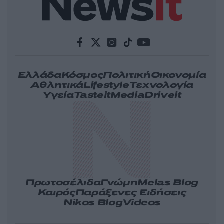
Ελλάδα
Κόσμος
Πολιτική
Οικονομία
Αθλητικά
Lifestyle
Τεχνολογία
Υγεία
Tasteit
Media
Driveit
Πρωτοσέλιδα
Γνώμη
Melas Blog
Καιρός
Παράξενες Ειδήσεις
Nikos Blog
Videos