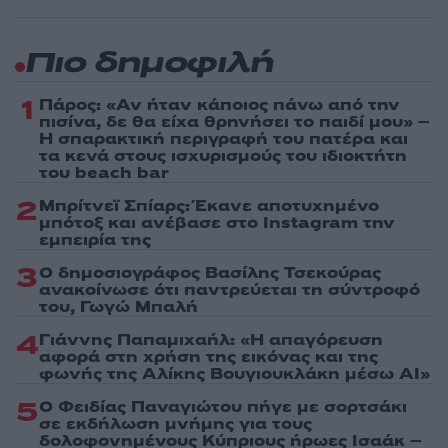
Πιο δημοφιλή
1
Πάρος: «Αν ήταν κάποιος πάνω από την
πισίνα, δε θα είχα θρηνήσει το παιδί μου» –
Η σπαρακτική περιγραφή του πατέρα και
τα κενά στους ισχυρισμούς του ιδιοκτήτη
του beach bar
2
Μπρίτνεϊ Σπίαρς: Έκανε αποτυχημένο
μπότοξ και ανέβασε στο Instagram την
εμπειρία της
3
Ο δημοσιογράφος Βασίλης Τσεκούρας
ανακοίνωσε ότι παντρεύεται τη σύντροφό
του, Γωγώ Μπαλή
4
Γιάννης Παπαμιχαήλ: «Η απαγόρευση
αφορά στη χρήση της εικόνας και της
φωνής της Αλίκης Βουγιουκλάκη μέσω AI»
5
Ο Φειδίας Παναγιώτου πήγε με σορτσάκι
σε εκδήλωση μνήμης για τους
δολοφονημένους Κύπριους ήρωες Ισαάκ –