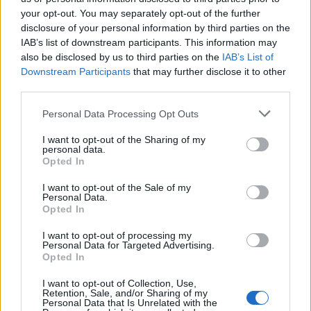
your opt-out. You may separately opt-out of the further
disclosure of your personal information by third parties on the
IAB’s list of downstream participants. This information may
also be disclosed by us to third parties on the
IAB’s List of
Παράταση για να δώσουν
Βελτιωμένη η εικόνα 
Downstream Participants
that may further disclose it to other
εξηγήσεις πήραν ιδιοκτήτης
φωτιάς στον Κουβαρ
third parties.
και χειριστής που
Παραδόθηκαν στις φλ
«πάρκαραν» το ελικόπτερο
κτηνοτροφικές μονάδε
Please note that this website/app uses one or more Google
στο Σαρακήνικο
Εκκενώθηκε ο Άγιο
Personal Data Processing Opt Outs
Στυλιανός
services and may gather and store information including but
not limited to your visit or usage behaviour. You may click to
I want to opt-out of the Sharing of my
personal data.
grant or deny consent to Google and its third-party tags to
Opted In
Σχόλια
use your data for below specified purposes in below Google
consent section.
I want to opt-out of the Sale of my
Personal Data.
Opted In
I want to opt-out of processing my
Personal Data for Targeted Advertising.
Σχολίασε εδώ
Opted In
I want to opt-out of Collection, Use,
Retention, Sale, and/or Sharing of my
50 /50
Personal Data that Is Unrelated with the