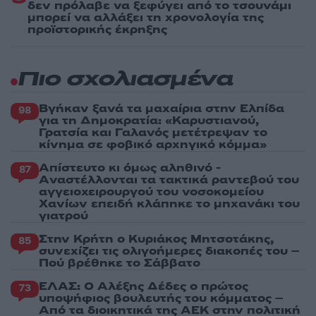
δεν πρόλαβε να ξεφύγει από το τσουνάμι
μπορεί να αλλάξει τη χρονολογία της
προϊστορικής έκρηξης
Πιο σχολιασμένα
Βγήκαν ξανά τα μαχαίρια στην Ελπίδα
98
για τη Δημοκρατία: «Καρυστιανού,
Γρατσία και Γαλανός μετέτρεψαν το
κίνημα σε φοβικό αρχηγικό κόμμα»
Απίστευτο κι όμως αληθινό -
87
Aναστέλλονται τα τακτικά ραντεβού του
αγγειοχειρουργού του νοσοκομείου
Χανίων επειδή κλάπηκε το μηχανάκι του
γιατρού
Στην Κρήτη ο Κυριάκος Μητσοτάκης,
85
συνεχίζει τις ολιγοήμερες διακοπές του –
Πού βρέθηκε το Σάββατο
ΕΛΑΣ: Ο Αλέξης Δέδες ο πρώτος
73
υποψήφιος βουλευτής του κόμματος –
Από τα διοικητικά της ΑΕΚ στην πολιτική