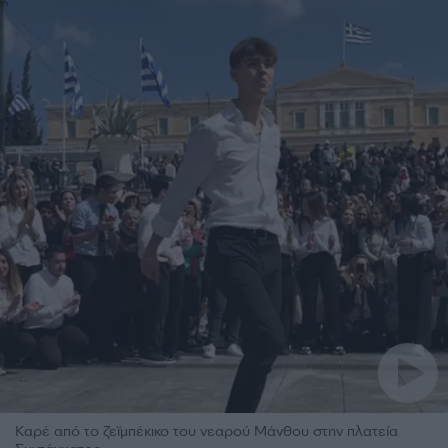
Καρέ από το ζεϊμπέκικο του νεαρού Μάνθου στην πλατεία