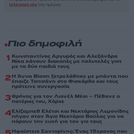
τελευταία νέα
της ημέρας
Πιο δημοφιλή
1
Κωνσταντίνος Αργυρός και Αλεξάνδρα
Νίκα κάνουν διακοπές με πολυτελές γιοτ
με τα δύο παιδιά τους
2
Η Άννα Βίσση ξετρελάθηκε με μπάντα που
έπαιζε Τσιτσάνη στο Φισκάρδο και τους
πρότεινε συνεργασία
3
Θρήνος για τον Λιονέλ Μέσι – Πέθανε ο
πατέρας του, Χόρχε
4
Ελίζαμπεθ Ελέτσι και Νεκτάριος Λεμονίδης
πήγαν στον Άγιο Νεκτάριο Βούλας για να
πάρουν την ευχή για τον γιο τους
5
Ηφαίστειο Σαντορίνης: Ένας 15χρονος που