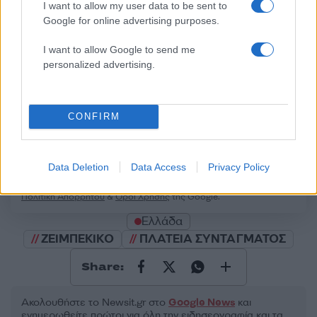
I want to allow my user data to be sent to
Google for online advertising purposes.
50 /50
I want to allow Google to send me
personalized advertising.
CONFIRM
2000 /2000
Υποβολή σχολίου
Data Deletion
Data Access
Privacy Policy
Όροι Χρήσης
. Το site προστατεύεται από reCAPTCHA, ισχύουν
Πολιτική Απορρήτου
&
Όροι Χρήσης
της Google.
Ελλάδα
ΖΕΙΜΠΕΚΙΚΟ
ΠΛΑΤΕΙΑ ΣΥΝΤΑΓΜΑΤΟΣ
Share:
Ακολουθήστε το Νewsit.gr στο
Google News
και
ενημερωθείτε πρώτοι για όλη την ειδησεογραφία και τα