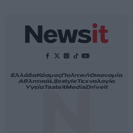
Ελλάδα
Κόσμος
Πολιτική
Οικονομία
Αθλητικά
Lifestyle
Τεχνολογία
Υγεία
Tasteit
Media
Driveit