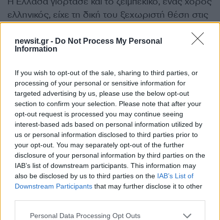
Η Ελλάδα γιόρτασε και το ζεϊμπέκικο, ένας χορός
ελληνικός, είχε τη δική του ξεχωριστή θέση στις
εορταστικές εκδηλώσεις στην πλατεία
Συντάγματος.
newsit.gr -
Do Not Process My Personal
Information
ΔΙΑΦΗΜΙΣΗ
If you wish to opt-out of the sale, sharing to third parties, or
processing of your personal or sensitive information for
targeted advertising by us, please use the below opt-out
section to confirm your selection. Please note that after your
opt-out request is processed you may continue seeing
interest-based ads based on personal information utilized by
us or personal information disclosed to third parties prior to
your opt-out. You may separately opt-out of the further
disclosure of your personal information by third parties on the
IAB’s list of downstream participants. This information may
also be disclosed by us to third parties on the
IAB’s List of
Downstream Participants
that may further disclose it to other
third parties.
Αν τα χάσατε
Please note that this website/app uses one or more Google
Personal Data Processing Opt Outs