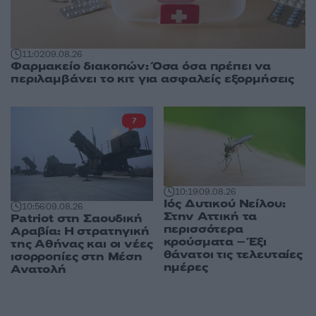
11:02
09.08.26
Φαρμακείο διακοπών: Όσα όσα πρέπει να
περιλαμβάνει το κιτ για ασφαλείς εξορμήσεις
7
10:19
09.08.26
Ιός Δυτικού Νείλου:
10:56
09.08.26
Στην Αττική τα
Patriot στη Σαουδική
περισσότερα
Αραβία: Η στρατηγική
κρούσματα – Έξι
της Αθήνας και οι νέες
θάνατοι τις τελευταίες
ισορροπίες στη Μέση
ημέρες
Ανατολή