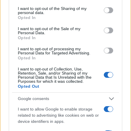
services and may gather and store information including but
not limited to your visit or usage behaviour. You may click to
I want to opt-out of the Sharing of my
Ανανεώθηκε πριν
personal data.
grant or deny consent to Google and its third-party tags to
1 ώρα
Opted In
use your data for below specified purposes in below Google
consent section.
I want to opt-out of the Sale of my
Personal Data.
Opted In
I want to opt-out of processing my
Personal Data for Targeted Advertising.
Σε πορτοκαλί συναγερμό
Οι Χούθι ανέλαβαν τ
Opted In
για φωτιές η χώρα και τη
ευθύνη για την επίθεσ
Δευτέρα: Στα 9 μποφόρ οι
διυλιστήριο της Saud
I want to opt-out of Collection, Use,
άνεμοι – Πάνω από 400
Aramco στη Σαουδι
Retention, Sale, and/or Sharing of my
πυρκαγιές σε 10 ημέρες
Αραβία
Personal Data that Is Unrelated with the
Purposes for which it was collected.
Opted Out
Σχόλια
Google consents
I want to allow Google to enable storage
related to advertising like cookies on web or
device identifiers in apps.
Σχολίασε εδώ