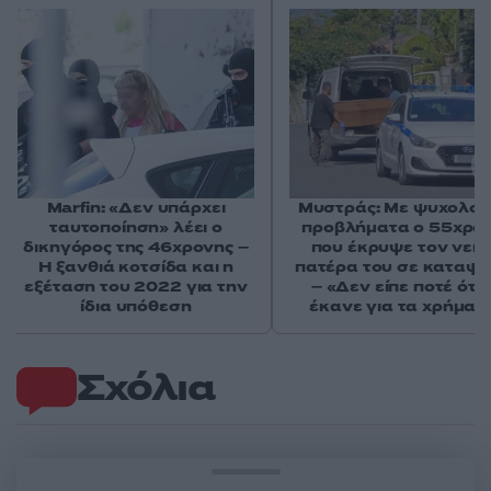
Marfin: «Δεν υπάρχει
Μυστράς: Με ψυχολογ
ταυτοποίηση» λέει ο
προβλήματα ο 55χρο
δικηγόρος της 46χρονης –
που έκρυψε τον νεκ
Η ξανθιά κοτσίδα και η
πατέρα του σε καταψ
εξέταση του 2022 για την
– «Δεν είπε ποτέ ότι 
ίδια υπόθεση
έκανε για τα χρήματ
Σχόλια