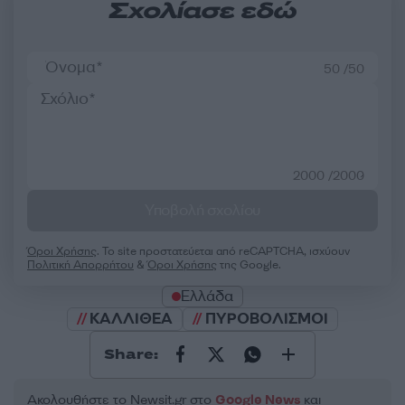
Σχολίασε εδώ
50 /50
2000 /2000
Υποβολή σχολίου
Όροι Χρήσης
. Το site προστατεύεται από reCAPTCHA, ισχύουν
Πολιτική Απορρήτου
&
Όροι Χρήσης
της Google.
Ελλάδα
ΚΑΛΛΙΘΕΑ
ΠΥΡΟΒΟΛΙΣΜΟΙ
Share:
Ακολουθήστε το Νewsit.gr στο
Google News
και