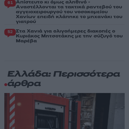
Απίστευτο κι όμως αληθινό -
61
Aναστέλλονται τα τακτικά ραντεβού του
αγγειοχειρουργού του νοσοκομείου
Χανίων επειδή κλάπηκε το μηχανάκι του
γιατρού
Στα Χανιά για ολιγοήμερες διακοπές ο
52
Κυριάκος Μητσοτάκης με την σύζυγό του
Μαρέβα
Ελλάδα: Περισσότερα
άρθρα