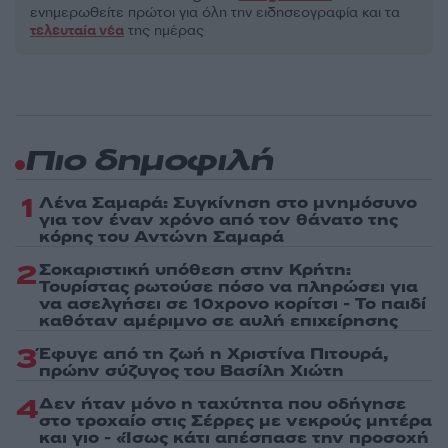
ενημερωθείτε πρώτοι για όλη την ειδησεογραφία και τα
τελευταία νέα
της ημέρας
Πιο δημοφιλή
1
Λένα Σαμαρά: Συγκίνηση στο μνημόσυνο
για τον έναν χρόνο από τον θάνατο της
κόρης του Αντώνη Σαμαρά
2
Σοκαριστική υπόθεση στην Κρήτη:
Τουρίστας ρωτούσε πόσο να πληρώσει για
να ασελγήσει σε 10χρονο κορίτσι - Το παιδί
καθόταν αμέριμνο σε αυλή επιχείρησης
3
Έφυγε από τη ζωή η Χριστίνα Πιτουρά,
πρώην σύζυγος του Βασίλη Χιώτη
4
Δεν ήταν μόνο η ταχύτητα που οδήγησε
στο τροχαίο στις Σέρρες με νεκρούς μητέρα
και γιο - «Ίσως κάτι απέσπασε την προσοχή