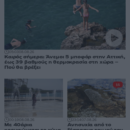
05:03
08.08.26
Καιρός σήμερα: Άνεμοι 5 μποφόρ στην Αττική,
έως 39 βαθμούς η θερμοκρασία στη χώρα –
Πού θα βρέξει
15
00:19
08.08.26
23:14
07.08.26
Με 40άρια
Ανησυχία από το