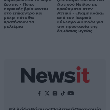
κορυφώνεται το κύμα
ξέσπασμα του ιού του
ζέστης - Ποιες
Δυτικού Νείλου με
περιοχές βρίσκονται
κρούσματα στην
στο επίκεντρο και
Αττική - «Καμπανάκι»
μέχρι πότε θα
από τον Ιατρικό
κρατήσουν τα
Σύλλογο Αθηνών για
μελτέμια
την προστασία της
δημόσιας υγείας
Ελλάδα
Κόσμος
Πολιτική
Οικονομία