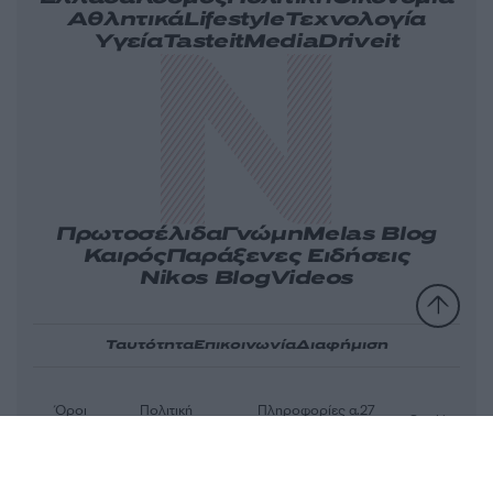
Αθλητικά
Lifestyle
Τεχνολογία
Υγεία
Tasteit
Media
Driveit
Πρωτοσέλιδα
Γνώμη
Melas Blog
Καιρός
Παράξενες Ειδήσεις
Nikos Blog
Videos
Ταυτότητα
Επικοινωνία
Διαφήμιση
Όροι
Πολιτική
Πληροφορίες α.27
Cookies
χρήσης
απορρήτου
Ν.5253/2025
Αριθμός Πιστοποίησης Μ.Η.Τ.232163
© 2026 newsit.gr. Με επιφύλαξη κάθε νομίμου δικαιώματος.