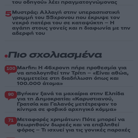
του οδηγού» λέει πραγματογνώμονας
5
Μυστράς: Αλλαγή στην υπερασπιστική
γραμμή του 55χρονου που έκρυψε τον
νεκρό πατέρα του σε καταψύκτη – Η
αγάπη στους γονείς και η διαφωνία με την
αδερφή του
Πιο σχολιασμένα
Marfin: Η 46χρονη πήρε προθεσμία για
100
να απολογηθεί την Τρίτη – «Είναι αθώα,
συμμετείχε στη διαδήλωση όπως και
100.000 άτομα»
Βγήκαν ξανά τα μαχαίρια στην Ελπίδα
90
για τη Δημοκρατία: «Καρυστιανού,
Γρατσία και Γαλανός μετέτρεψαν το
κίνημα σε φοβικό αρχηγικό κόμμα»
Μεταφορές χρημάτων: Πότε μπορεί να
71
θεωρηθούν δωρεές και να επιβληθεί
φόρος – Τι ισχυεί για τις γονικές παροχές