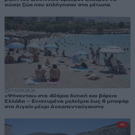
σώσει ζώα που επλήγησαν στα μέτωπα
07:51
08.08.26
«Ψήνονται» στα 40άρια δυτική και βόρεια
Ελλάδα – Ενισχυμένα μελτέμια έως 8 μποφόρ
στο Αιγαίο μέχρι Δεκαπενταύγουστο
46