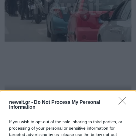
newsit.gr -
Do Not Process My Personal
Information
If you wish to opt-out of the sale, sharing to third parties, or
Η 43χρονη μετέβη μόνη της σε ιδιωτική κλινική
processing of your personal or sensitive information for
της περιοχής και νοσηλεύεται ενώ στο σημείο
targeted advertising by us, please use the below opt-out