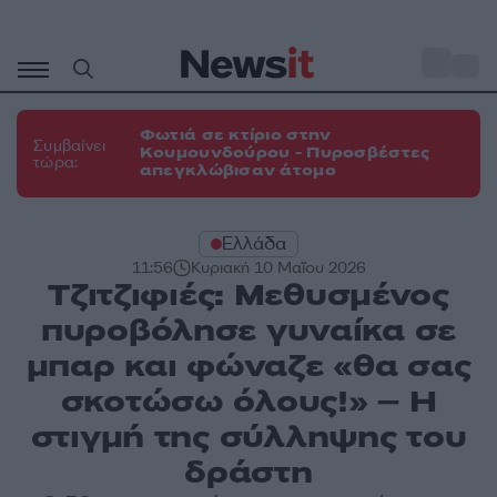
Μετάβαση
σε
o
31
περιεχόμενο
Φωτιά σε κτίριο στην
Συμβαίνει
Κουμουνδούρου - Πυροσβέστες
τώρα:
απεγκλώβισαν άτομο
Ελλάδα
11:56
Κυριακή 10 Μαΐου 2026
Tζιτζιφιές: Μεθυσμένος
πυροβόλησε γυναίκα σε
μπαρ και φώναζε «θα σας
σκοτώσω όλους!» – Η
στιγμή της σύλληψης του
δράστη