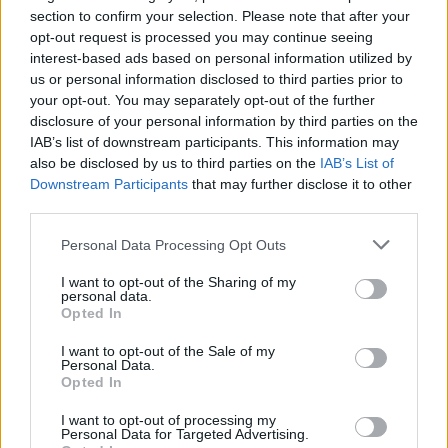
section to confirm your selection. Please note that after your
έσπευσαν άνδρες της ΕΛ.ΑΣ, οι οποίοι
opt-out request is processed you may continue seeing
κατάφεραν να ακινητοποιήσουν τον 58χρονο και
interest-based ads based on personal information utilized by
να του περάσουν χειροπέδες.
us or personal information disclosed to third parties prior to
your opt-out. You may separately opt-out of the further
disclosure of your personal information by third parties on the
Βίντεο του newsit.gr, κατέγραψε τις τρύπες στο
IAB’s list of downstream participants. This information may
γνωστό κλαμπ Trust στην Καλλιθέα που έγινε το
also be disclosed by us to third parties on the
IAB’s List of
Downstream Participants
that may further disclose it to other
περιστατικό.
third parties.
Please note that this website/app uses one or more Google
Personal Data Processing Opt Outs
services and may gather and store information including but
not limited to your visit or usage behaviour. You may click to
I want to opt-out of the Sharing of my
personal data.
grant or deny consent to Google and its third-party tags to
Opted In
use your data for below specified purposes in below Google
consent section.
I want to opt-out of the Sale of my
Personal Data.
Opted In
I want to opt-out of processing my
Personal Data for Targeted Advertising.