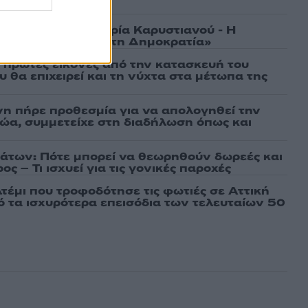
ασμένα
γάτες, μένει η Μαρία Καρυστιανού - Η
α την «Ελπίδα για τη Δημοκρατία»
ι πρώτες εικόνες από την κατασκευή του
 θα επιχειρεί και τη νύχτα στα μέτωπα της
νη πήρε προθεσμία για να απολογηθεί την
αθώα, συμμετείχε στη διαδήλωση όπως και
άτων: Πότε μπορεί να θεωρηθούν δωρεές και
ος – Τι ισχυεί για τις γονικές παροχές
τέμι που τροφοδότησε τις φωτιές σε Αττική
πό τα ισχυρότερα επεισόδια των τελευταίων 50