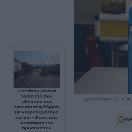
Δεν ήταν μόνο η
ταχύτητα που
Δελτία Τζόκερ / EUROK
οδήγησε στο
τροχαίο στις Σέρρες
με νεκρούς μητέρα
και γιο - «Ίσως κάτι
Προ
απέσπασε την
προσοχή του