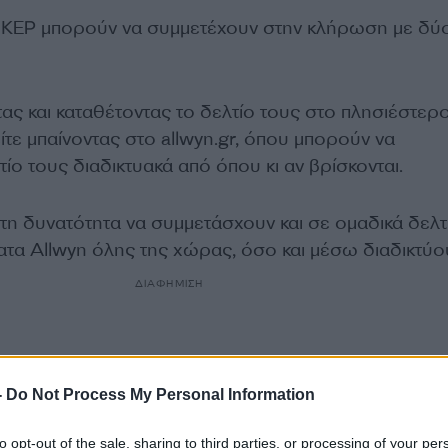
ΟΚΕΡ μπορούν να συμμετέχουν στην κλήρωση με δύ
ας και καταθέτοντας το δελτίο τους στο πλησιέστερ
ίτε μπαίνοντας στο allwyn.gr, όπου μπορούν να
ίο τους διαδικτυακά από όπου κι αν βρίσκονται.
τη δυνατότητα να συμμετάσχουν και σε ομαδικά δελτί
ατα Allwyn όλης της χώρας, όσο και μέσω διαδικτύο
ΔΙΑΦΗΜΙΣΗ
-
Do Not Process My Personal Information
to opt-out of the sale, sharing to third parties, or processing of your per