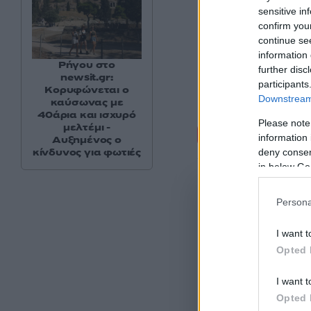
sensitive in
confirm you
continue se
information 
Ρήγου στο
further disc
newsit.gr:
participants
Κορυφώνεται ο
Downstream 
καύσωνας με
40άρια και ισχυρό
Please note
Σχόλι
μελτέμι -
information 
Αυξημένος ο
κίνδυνος για φωτιές
deny consent
in below Go
Persona
I want t
Opted 
I want t
Opted 