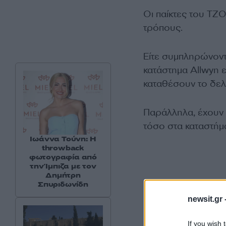
Οι παίκτες του ΤΖ
τρόπους.
Είτε συμπληρώνοντ
κατάστημα Allwyn ε
καταθέσουν το δελτ
Παράλληλα, έχουν 
τόσο στα καταστήμ
Ιωάννα Τούνη: Η
throwback
φωτογραφία από
την Ίμπιζα με τον
Δημήτρη
Σπυριδωνίδη
newsit.gr 
If you wish 