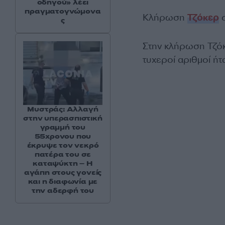
οδηγού» λέει
πραγματογνώμονα
Κλήρωση
Τζόκερ
σ
ς
Στην κλήρωση Τζόκ
τυχεροί αριθμοί ήτ
Μυστράς: Αλλαγή
στην υπερασπιστική
γραμμή του
55χρονου που
έκρυψε τον νεκρό
πατέρα του σε
καταψύκτη – Η
αγάπη στους γονείς
και η διαφωνία με
την αδερφή του