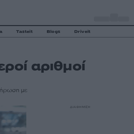
o
Αθήνα
34
C
a
Tasteit
Blogs
Driveit
ροί αριθμοί
λήρωση με
ΔΙΑΦΗΜΙΣΗ