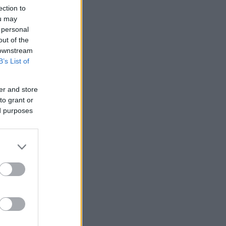
ection to
ou may
 personal
out of the
 downstream
B’s List of
er and store
to grant or
ed purposes
 /50