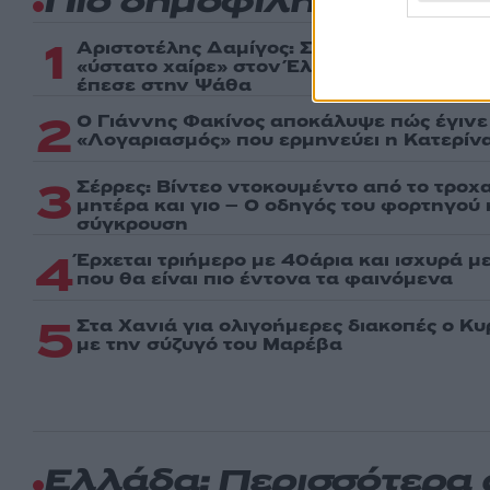
Πιο δημοφιλή
1
Αριστοτέλης Δαμίγος: Στο Αποτεφρωτήρι
«ύστατο χαίρε» στον Έλληνα σύνδεσμο τ
έπεσε στην Ψάθα
2
Ο Γιάννης Φακίνος αποκάλυψε πώς έγινε v
«Λογαριασμός» που ερμηνεύει η Κατερίνα
3
Σέρρες: Βίντεο ντοκουμέντο από το τροχα
μητέρα και γιο – Ο οδηγός του φορτηγού
σύγκρουση
4
Έρχεται τριήμερο με 40άρια και ισχυρά με
που θα είναι πιο έντονα τα φαινόμενα
5
Στα Χανιά για ολιγοήμερες διακοπές ο Κ
με την σύζυγό του Μαρέβα
Ελλάδα: Περισσότερα