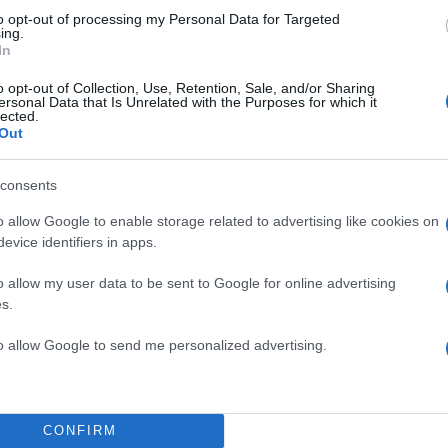
to opt-out of processing my Personal Data for Targeted
ing.
2000 /
In
Υποβολή σχολίου
o opt-out of Collection, Use, Retention, Sale, and/or Sharing
ersonal Data that Is Unrelated with the Purposes for which it
lected.
ροστατεύεται από reCAPTCHA, ισχύουν
Πολιτική Απορρήτου
&
Όροι Χρήσης
της
Out
Ελλάδα
consents
ΚΛΗΡΩΣΗ
ΤΖΟΚΕΡ
o allow Google to enable storage related to advertising like cookies on
Share:
evice identifiers in apps.
θήστε το Νewsit.gr στο
Google News
και ενημερωθείτε
o allow my user data to be sent to Google for online advertising
 για όλη την ειδησεογραφία και τα
τελευταία νέα
της
s.
ς
to allow Google to send me personalized advertising.
CONFIRM