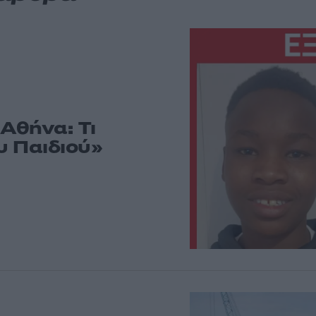
Αθήνα: Τι
υ Παιδιού»