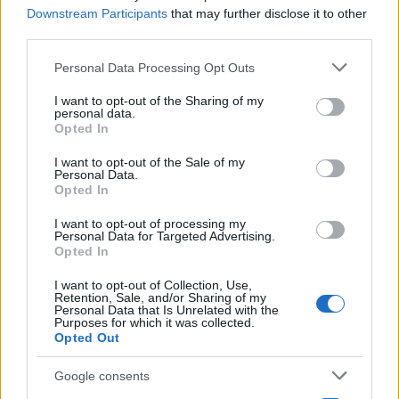
απολογηθεί την Τρίτη – «Είναι αθώα,
Downstream Participants
that may further disclose it to other
συμμετείχε στη διαδήλωση όπως και
third parties.
100.000 άτομα»
5
Please note that this website/app uses one or more Google
ΠΑΟΚ – Άντερλεχτ 0-1: Οι Θεσσαλονικείς
Personal Data Processing Opt Outs
ηττήθηκαν στο τρελό ματς της Τούμπας και
services and may gather and store information including but
θα ψάξουν την ανατροπή στο Βέλγιο
not limited to your visit or usage behaviour. You may click to
I want to opt-out of the Sharing of my
personal data.
grant or deny consent to Google and its third-party tags to
Opted In
use your data for below specified purposes in below Google
Πιο σχολιασμένα
consent section.
I want to opt-out of the Sale of my
Personal Data.
Opted In
Έφυγαν οι συνεργάτες, μένει η Μαρία
184
Καρυστιανού - Η επόμενη μέρα για την
I want to opt-out of processing my
«Ελπίδα για τη Δημοκρατία»
Personal Data for Targeted Advertising.
Opted In
Canadair 515: Οι πρώτες εικόνες από την
131
κατασκευή του αεροσκάφους που θα
επιχειρεί και τη νύχτα στα μέτωπα της
I want to opt-out of Collection, Use,
Retention, Sale, and/or Sharing of my
φωτιάς
Personal Data that Is Unrelated with the
Purposes for which it was collected.
Μεταφορές χρημάτων: Πότε μπορεί να
70
Opted Out
θεωρηθούν δωρεές και να επιβληθεί
φόρος – Τι ισχυεί για τις γονικές παροχές
Google consents
Το πολωμένο μελτέμι που τροφοδότησε
59