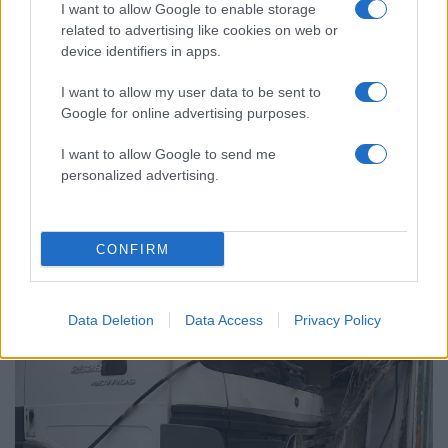
τις φωτιές σε Αττική και Βοιωτία: «Από τα
I want to allow Google to enable storage
ισχυρότερα επεισόδια των τελευταίων 50
related to advertising like cookies on web or
χρόνων»
device identifiers in apps.
Κρανίου τόπος το Πόρτο Γερμενό μετά το
51
καταστροφικό πέρασμα της φωτιάς –
I want to allow my user data to be sent to
Ξεκίνησε η αυτοψία στα καμένα σπίτια
Google for online advertising purposes.
I want to allow Google to send me
personalized advertising.
Ελλάδα: Περισσότερα
CONFIRM
άρθρα
Data Deletion
Data Access
Privacy Policy