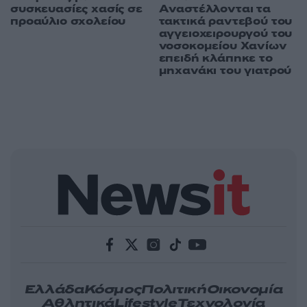
συσκευασίες χασίς σε
Aναστέλλονται τα
προαύλιο σχολείου
τακτικά ραντεβού του
αγγειοχειρουργού του
νοσοκομείου Χανίων
επειδή κλάπηκε το
μηχανάκι του γιατρού
Ελλάδα
Κόσμος
Πολιτική
Οικονομία
Αθλητικά
Lifestyle
Τεχνολογία