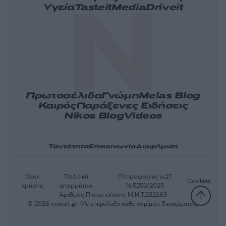
Υγεία
Tasteit
Media
Driveit
Πρωτοσέλιδα
Γνώμη
Melas Blog
Καιρός
Παράξενες Ειδήσεις
Nikos Blog
Videos
Ταυτότητα
Επικοινωνία
Διαφήμιση
Όροι
Πολιτική
Πληροφορίες α.27
Cookies
χρήσης
απορρήτου
Ν.5253/2025
Αριθμός Πιστοποίησης Μ.Η.Τ.232163
© 2026 newsit.gr. Με επιφύλαξη κάθε νομίμου δικαιώματος.