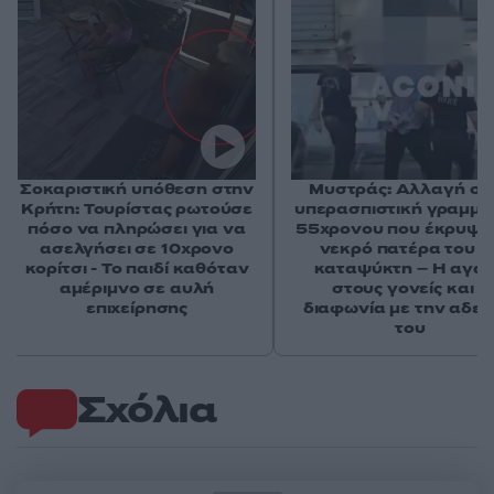
Σοκαριστική υπόθεση στην
Μυστράς: Αλλαγή στ
Κρήτη: Τουρίστας ρωτούσε
υπερασπιστική γραμμή
πόσο να πληρώσει για να
55χρονου που έκρυψε
ασελγήσει σε 10χρονο
νεκρό πατέρα του σ
κορίτσι - Το παιδί καθόταν
καταψύκτη – Η αγά
αμέριμνο σε αυλή
στους γονείς και η
επιχείρησης
διαφωνία με την αδε
του
Σχόλια