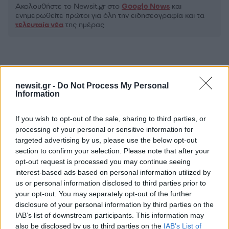
Ακολουθήστε το Νewsit.gr στο
Google News
και
ενημερωθείτε πρώτοι για όλη την ειδησεογραφία και τα
τελευταία νέα
της ημέρας
newsit.gr -
Do Not Process My Personal
Πιο δημοφιλή
Information
1
Σέρρες: Βίντεο ντοκουμέντο από το
If you wish to opt-out of the sale, sharing to third parties, or
τροχαίο με νεκρούς μητέρα και γιο – Ο
οδηγός του φορτηγού κατέγραψε τη
processing of your personal or sensitive information for
σύγκρουση
targeted advertising by us, please use the below opt-out
section to confirm your selection. Please note that after your
2
Έρχεται τριήμερο με 40άρια και ισχυρά
opt-out request is processed you may continue seeing
μελτέμια - Οι περιοχές που θα είναι πιο
έντονα τα φαινόμενα
interest-based ads based on personal information utilized by
us or personal information disclosed to third parties prior to
3
Στα Χανιά για ολιγοήμερες διακοπές ο
your opt-out. You may separately opt-out of the further
Κυριάκος Μητσοτάκης με την σύζυγό του
disclosure of your personal information by third parties on the
Μαρέβα
IAB’s list of downstream participants. This information may
4
Marfin: Η 46χρονη πήρε προθεσμία για να
also be disclosed by us to third parties on the
IAB’s List of