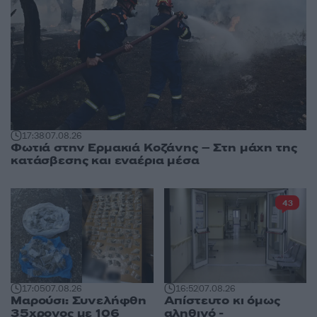
17:38
07.08.26
Φωτιά στην Ερμακιά Κοζάνης – Στη μάχη της
κατάσβεσης και εναέρια μέσα
43
17:05
07.08.26
16:52
07.08.26
Μαρούσι: Συνελήφθη
Απίστευτο κι όμως
35χρονος με 106
αληθινό -