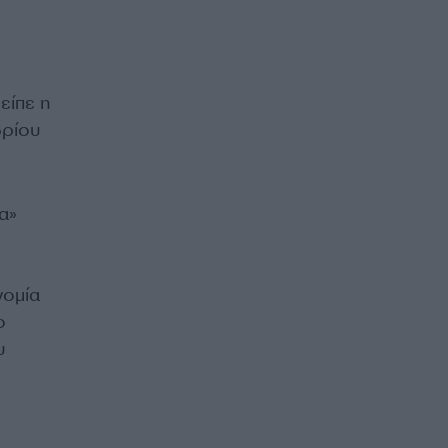
είπε η
βρίου
α»
νομία
ο
υ