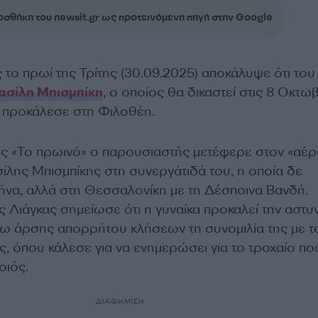
σθήκη του newsit.gr ως προτεινόμενη πηγή στην Google
το πρωί της Τρίτης (30.09.2025) αποκάλυψε ότι του 
ασίλη Μπισμπίκη
, ο οποίος θα δικαστεί στις 8 Οκτω
 προκάλεσε στη Φιλοθέη.
ς «Το πρωινό» ο παρουσιαστής μετέφερε στον «αέρ
ίλης Μπισμπίκης στη συνεργάτιδά του, η οποία δε
ήνα, αλλά στη Θεσσαλονίκη με τη Δέσποινα Βανδή.
 Λιάγκας σημείωσε ότι η γυναίκα προκαλεί την αστυ
ω άρσης απορρήτου κλήσεων τη συνομιλία της με τ
, όπου κάλεσε για να ενημερώσει για το τροχαίο πο
οιός.
ΔΙΑΦΗΜΙΣΗ