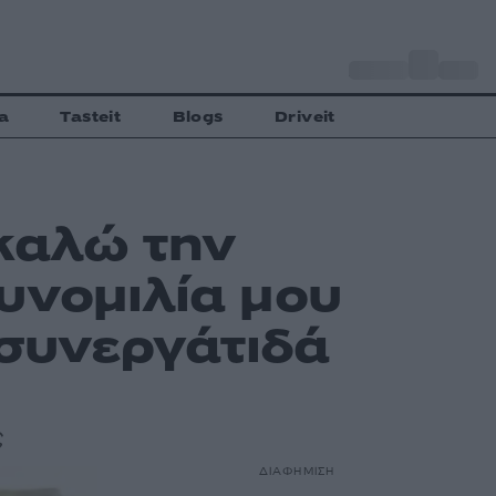
o
Αθήνα
28
C
a
Tasteit
Blogs
Driveit
καλώ την
υνομιλία μου
 συνεργάτιδά
ς
ΔΙΑΦΗΜΙΣΗ