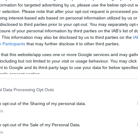
formation for targeted advertising by us, please use the below opt-out s
πρώτα ο Βασίλης Μπισμπίκης τη Δέσποινα Βανδή
r selection. Please note that after your opt-out request is processed y
ότερα τη συνεργάτιδά τους και της είπε “πάρε
eing interest-based ads based on personal information utilized by us or
disclosed to third parties prior to your opt-out. You may separately opt-
υνομία” και πες ότι χτύπησα κάποια αυτοκίνητα.
Π
losure of your personal information by third parties on the IAB’s list of
 Βασίλης Μπισμπίκης δεν της είπε πότε προκάλεσε το
. This information may also be disclosed by us to third parties on the
IA
Δεν κατάλαβε η συνεργάτιδα πότε προκλήθηκε το τρο
Participants
that may further disclose it to other third parties.
 that this website/app uses one or more Google services and may gath
including but not limited to your visit or usage behaviour. You may click 
τον ακριβή διάλογο της συνεργάτιδας του Βασίλη
 to Google and its third-party tags to use your data for below specifi
ogle consent section.
 Δέσποινας Βανδή με τον αξιωματικό υπηρεσίας με
τος Φιλοθέης και δεν έχει καταγραφεί η κλήση
»,
l Data Processing Opt Outs
ιώργος Λιάγκας.
o opt-out of the Sharing of my personal data.
ΔΙΑΦΗΜΙΣΗ
In
o opt-out of the Sale of my Personal Data.
In