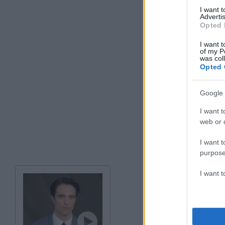
I want 
Advertis
Opted 
I want t
of my P
was col
Opted 
Google 
I want t
web or d
I want t
purpose
I want 