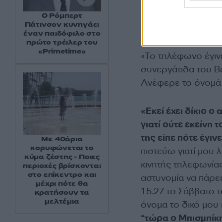
Ο Ρόμπερτ
Πάτινσον κυνηγάει
έναν παιδόφιλο στο
πρώτο τρέιλερ του
«Primetime»
«Το τηλέφωνο έγινε 
συνεργάτιδα του Βα
Ανέφερε το όνομά 
«Εκεί έχει δίκιο 
γιατί ούτε εκείνη
της είπε πότε έγι
Με 40άρια
κορυφώνεται το
πιστεύω γιατί μου λ
κύμα ζέστης - Ποιες
κινητής τηλεφωνία
περιοχές βρίσκονται
στο επίκεντρο και
αστυνομία να πάρει
μέχρι πότε θα
15.27 το Σάββατο τ
κρατήσουν τα
μελτέμια
όνομα το δικό μου 
“τώρα ο Μπισμπίκη