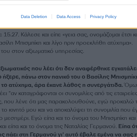
Data Deletion
Data Access
Privacy Policy
15.27. Κάλεσε και είπε «γεια σας, ονομάζομαι έτσι κα
σίλη Μπισμπίκη και λίγο πριν προεκλήθη ατύχημα».
του στον αξιωματικό υπηρεσίας.
ο αξιωματικός που λέει ότι δεν αναφέρθηκε εγκατάλ
 το ήξερε, πάνω στον πανικό του ο Βασίλης Μπισμπίκ
νε το ατύχημα, άρα έκανε λάθος η συνεργάτιδα.
Όμως
έει “αν καταγράφονται οι συνομιλίες από τις εταιρείε
ς, που λένε ότι μας παρακολουθούνε, εγώ προκαλώ 
 το κινητό μου και να αποκαλύψει τη συνομιλία που έγ
ο μεσημέρι. Εγώ είπα και το όνομα του Μπισμπίκη και
και είπα και το όνομα της Ναταλίας Γερμανού.
Είπα ότ
ς πάει στη Γερμανού γι’ αυτό έβαλε εμένα να σας