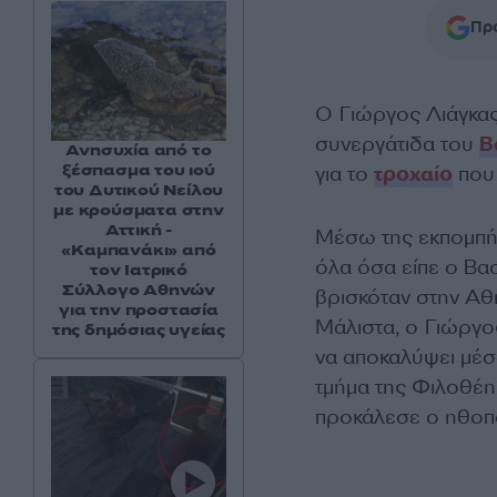
Προ
Ο Γιώργος Λιάγκας 
συνεργάτιδα του
Β
Ανησυχία από το
ξέσπασμα του ιού
για το
τροχαίο
που
του Δυτικού Νείλου
με κρούσματα στην
Αττική -
Μέσω της εκπομπή
«Καμπανάκι» από
όλα όσα είπε ο Βασ
τον Ιατρικό
Σύλλογο Αθηνών
βρισκόταν στην Αθ
για την προστασία
Μάλιστα, ο Γιώργος
της δημόσιας υγείας
να αποκαλύψει μέσ
τμήμα της Φιλοθέης
προκάλεσε ο ηθοπ