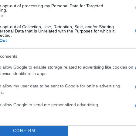
to opt-out of processing my Personal Data for Targeted
ing.
In
o opt-out of Collection, Use, Retention, Sale, and/or Sharing
ersonal Data that Is Unrelated with the Purposes for which it
lected.
Out
consents
o allow Google to enable storage related to advertising like cookies on
evice identifiers in apps.
o allow my user data to be sent to Google for online advertising
s.
to allow Google to send me personalized advertising.
CONFIRM