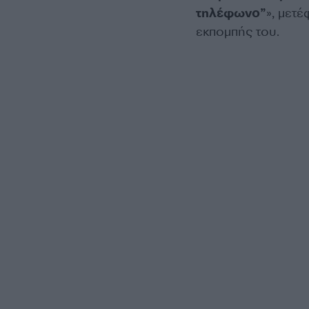
τηλέφωνο”
», μετ
εκπομπής του.