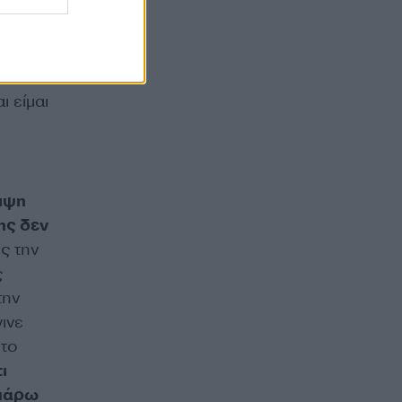
ι είμαι
ειψη
ης δεν
 την
ς
την
ινε
 το
ι
 πάρω