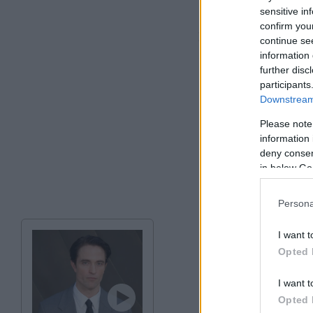
sensitive in
confirm you
Σχετικά με τα μέλ
continue se
εκβιασμούς και απά
information 
further disc
participants
Downstream 
Please note
information 
deny consent
in below Go
Persona
I want t
Opted 
I want t
Opted 