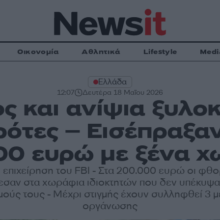
Οικονομία
Αθλητικά
Lifestyle
Medi
Ελλάδα
12:07
Δευτέρα 18 Μαΐου 2026
ος και ανίψια ξυλ
ρότες – Εισέπραξαν
00 ευρώ με ξένα χ
επιχείρηση του FBI - Στα 200.000 ευρώ οι φθ
εσαν στα χωράφια ιδιοκτητών που δεν υπέκυψα
μούς τους - Μέχρι στιγμής έχουν συλληφθεί 3 μ
οργάνωσης