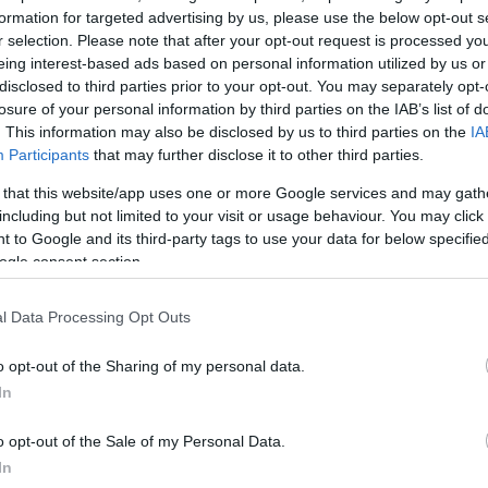
formation for targeted advertising by us, please use the below opt-out s
r selection. Please note that after your opt-out request is processed y
η της εγκληματικής οργάνωσης πέρα από εμπρησμούς
eing interest-based ads based on personal information utilized by us or
τες, κατηγορούνται και για φθορές.
disclosed to third parties prior to your opt-out. You may separately opt-
losure of your personal information by third parties on the IAB’s list of
. This information may also be disclosed by us to third parties on the
IA
ΔΙΑΦΗΜΙΣΗ
Participants
that may further disclose it to other third parties.
 that this website/app uses one or more Google services and may gath
including but not limited to your visit or usage behaviour. You may click 
 to Google and its third-party tags to use your data for below specifi
ogle consent section.
l Data Processing Opt Outs
o opt-out of the Sharing of my personal data.
In
o opt-out of the Sale of my Personal Data.
In