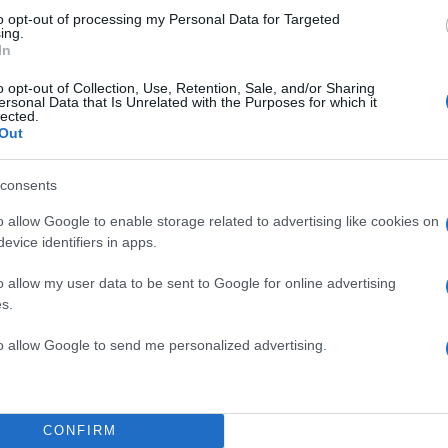
to opt-out of processing my Personal Data for Targeted
ing.
In
o opt-out of Collection, Use, Retention, Sale, and/or Sharing
ersonal Data that Is Unrelated with the Purposes for which it
lected.
Out
consents
o allow Google to enable storage related to advertising like cookies on
evice identifiers in apps.
o allow my user data to be sent to Google for online advertising
s.
ησε να ανοίξει ο κύκλος των ερευνών σε όλη την Κρ
to allow Google to send me personalized advertising.
 αν εμπλέκονται και άλλοι στη δράση της εγκληματικ
CONFIRM