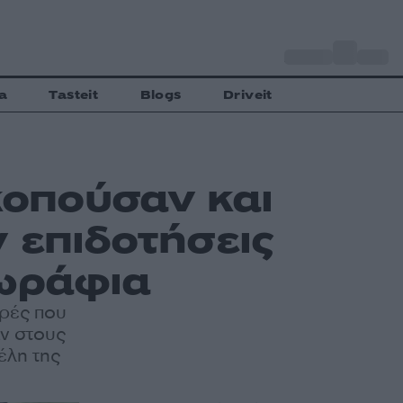
o
Αθήνα
27
C
a
Tasteit
Blogs
Driveit
οκοπούσαν και
 επιδοτήσεις
ωράφια
ορές που
ν στους
έλη της