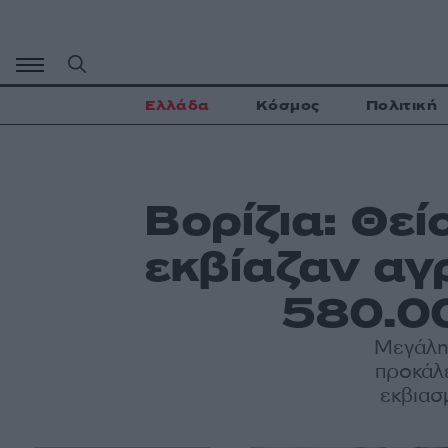
Μετάβαση
σε
περιεχόμενο
Ελλάδα
Κόσμος
Πολιτική
Βορίζια: Θεί
εκβίαζαν αγ
580.0
Μεγάλη 
προκάλ
εκβιασ