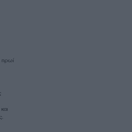
ο πρωί
ς
και
ς.