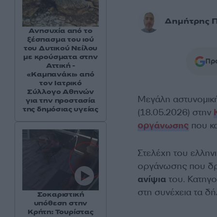
Δημήτρης 
Ανησυχία από το
ξέσπασμα του ιού
του Δυτικού Νείλου
με κρούσματα στην
Προ
Αττική -
«Καμπανάκι» από
τον Ιατρικό
Σύλλογο Αθηνών
Μεγάλη αστυνομική
για την προστασία
της δημόσιας υγείας
(18.05.2026) στην
οργάνωσης
που κα
Στελέχη του ελληνι
οργάνωσης που δ
ανίψια
του. Κατηγ
στη συνέχεια τα δ
Σοκαριστική
υπόθεση στην
Κρήτη: Τουρίστας