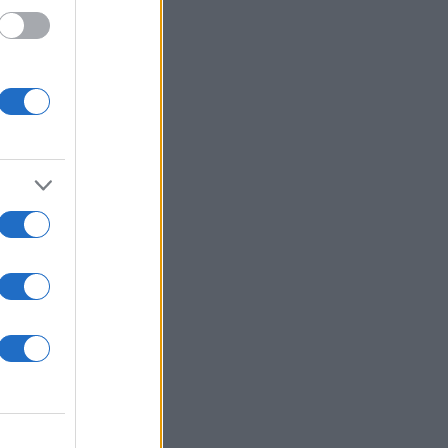
ήτη,
ής