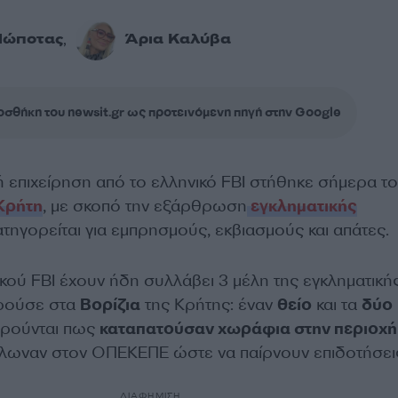
Πώποτας
Άρια Καλύβα
,
σθήκη του newsit.gr ως προτεινόμενη πηγή στην Google
 επιχείρηση από το ελληνικό FBI στήθηκε σήμερα τ
Κρήτη
, με σκοπό την εξάρθρωση
εγκληματικής
τηγορείται για εμπρησμούς, εκβιασμούς και απάτες.
κού FBI έχουν ήδη συλλάβει 3 μέλη της εγκληματική
ρούσε στα
Βορίζια
της Κρήτης: έναν
θείο
και τα
δύο
ορούνται πως
καταπατούσαν χωράφια στην περιοχή
ήλωναν στον ΟΠΕΚΕΠΕ ώστε να παίρνουν επιδοτήσει
ΔΙΑΦΗΜΙΣΗ