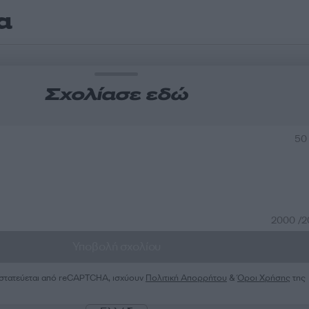
α
Σχολίασε εδώ
50
2000 /
Υποβολή σχολίου
ροστατεύεται από reCAPTCHA, ισχύουν
Πολιτική Απορρήτου
&
Όροι Χρήσης
της