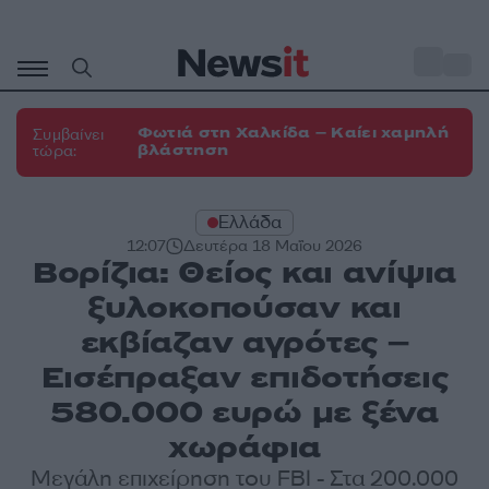
Μετάβαση
σε
o
30
περιεχόμενο
Φωτιά στη Χαλκίδα – Καίει χαμηλή
Συμβαίνει
βλάστηση
τώρα:
Ελλάδα
12:07
Δευτέρα 18 Μαΐου 2026
Βορίζια: Θείος και ανίψια
ξυλοκοπούσαν και
εκβίαζαν αγρότες –
Εισέπραξαν επιδοτήσεις
580.000 ευρώ με ξένα
χωράφια
Μεγάλη επιχείρηση του FBI - Στα 200.000