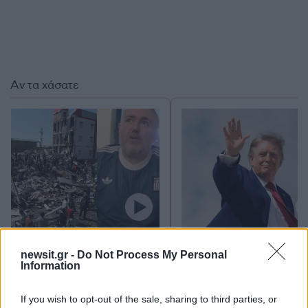
Αν τα χάσατε
Σεισμός στην Κολομβία:
Τραμπ: Θέλω από το Ι
«Πάγωσα, δεν μπορούσα
αποζημιώσεις για το
newsit.gr -
Do Not Process My Personal
να κρατήσω την ισορροπία
νεκρούς και τραυματί
Information
μου» λέει Έλληνας στη
του πολέμου κι όχι μ
Μπογκοτά
If you wish to opt-out of the sale, sharing to third parties, or