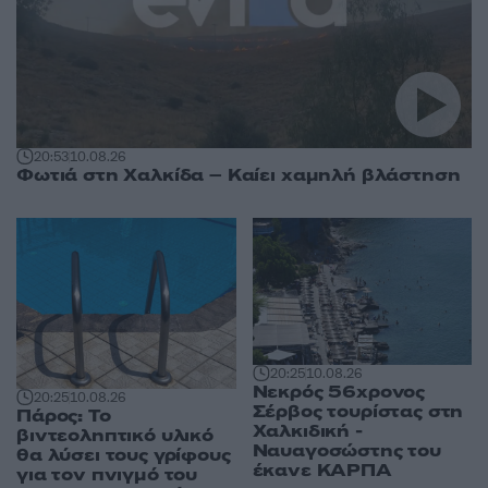
20:53
10.08.26
Φωτιά στη Χαλκίδα – Καίει χαμηλή βλάστηση
20:25
10.08.26
Νεκρός 56χρονος
20:25
10.08.26
Σέρβος τουρίστας στη
Πάρος: Το
Χαλκιδική -
βιντεοληπτικό υλικό
Ναυαγοσώστης του
θα λύσει τους γρίφους
έκανε ΚΑΡΠΑ
για τον πνιγμό του