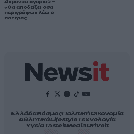
4χρονου αγοριού –
«Θα αποδείξει όσα
περιγράφω» λέει ο
πατέρας
Ελλάδα
Κόσμος
Πολιτική
Οικονομία
Αθλητικά
Lifestyle
Τεχνολογία
Υγεία
Tasteit
Media
Driveit