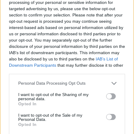
processing of your personal or sensitive information for
Σχόλια
targeted advertising by us, please use the below opt-out
section to confirm your selection. Please note that after your
opt-out request is processed you may continue seeing
interest-based ads based on personal information utilized by
us or personal information disclosed to third parties prior to
your opt-out. You may separately opt-out of the further
Σχολίασε εδώ
disclosure of your personal information by third parties on the
IAB’s list of downstream participants. This information may
also be disclosed by us to third parties on the
IAB’s List of
50 /50
Downstream Participants
that may further disclose it to other
third parties.
Please note that this website/app uses one or more Google
Personal Data Processing Opt Outs
services and may gather and store information including but
not limited to your visit or usage behaviour. You may click to
I want to opt-out of the Sharing of my
2000 /2000
personal data.
grant or deny consent to Google and its third-party tags to
Opted In
use your data for below specified purposes in below Google
Υποβολή σχολίου
consent section.
I want to opt-out of the Sale of my
Personal Data.
Όροι Χρήσης
. Το site προστατεύεται από reCAPTCHA, ισχύουν
Opted In
Πολιτική Απορρήτου
&
Όροι Χρήσης
της Google.