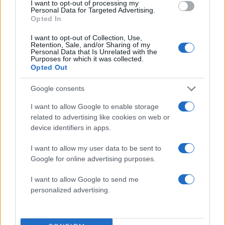
I want to opt-out of processing my
Ελλάδα
Personal Data for Targeted Advertising.
ΕΓΚΛΗΜΑΤΙΚΗ ΟΡΓΑΝΩΣΗ
ΚΡΗΤΗ
Opted In
Share:
I want to opt-out of Collection, Use,
Retention, Sale, and/or Sharing of my
Personal Data that Is Unrelated with the
Purposes for which it was collected.
Ακολουθήστε το Νewsit.gr στο
Google News
και
Opted Out
ενημερωθείτε πρώτοι για όλη την ειδησεογραφία και τα
τελευταία νέα
της ημέρας
Google consents
I want to allow Google to enable storage
related to advertising like cookies on web or
device identifiers in apps.
Πιο δημοφιλή
I want to allow my user data to be sent to
Google for online advertising purposes.
1
Βελτιωμένη η εικόνα της φωτιάς στον
Κουβαρά: Παραδόθηκαν στις φλόγες
I want to allow Google to send me
κτηνοτροφικές μονάδες – Εκκενώθηκε ο
personalized advertising.
Άγιος Στυλιανός
2
Η Μαρία Καρυστιανού απαντά για τις
μαζικές αποχωρήσεις: Είχαμε αντιληφθεί