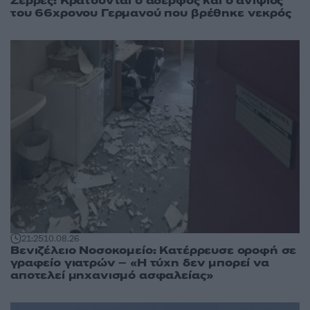
Σέρρες: Κρατούνται ο αδερφός και ο ανιψιός
του 66χρονου Γερμανού που βρέθηκε νεκρός
21:25
10.08.26
Βενιζέλειο Νοσοκομείο: Κατέρρευσε οροφή σε
γραφείο γιατρών – «Η τύχη δεν μπορεί να
αποτελεί μηχανισμό ασφαλείας»