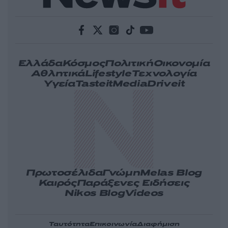
Ελλάδα
Κόσμος
Πολιτική
Οικονομία
Αθλητικά
Lifestyle
Τεχνολογία
Υγεία
Tasteit
Media
Driveit
Πρωτοσέλιδα
Γνώμη
Melas Blog
Καιρός
Παράξενες Ειδήσεις
Nikos Blog
Videos
Ταυτότητα
Επικοινωνία
Διαφήμιση