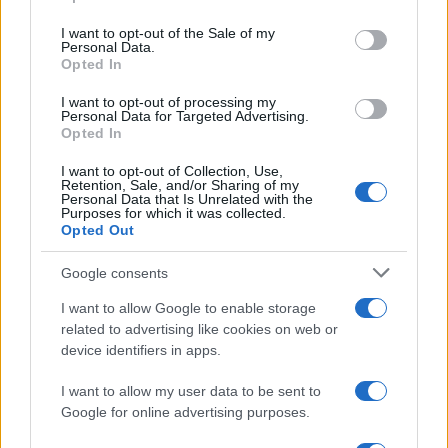
use your data for below specified purposes in below Google
Όροι Χρήσης
. Το site προστατεύεται από reCAPTCHA, ισχύουν
Πολιτική Απορρήτου
&
Όροι Χρήσης
της Google.
consent section.
I want to opt-out of the Sale of my
Personal Data.
Ελλάδα
Opted In
ΕΓΚΛΗΜΑΤΙΚΗ ΟΡΓΑΝΩΣΗ
ΚΡΗΤΗ
I want to opt-out of processing my
Personal Data for Targeted Advertising.
Share:
Opted In
I want to opt-out of Collection, Use,
Ακολουθήστε το Νewsit.gr στο
Google News
και
Retention, Sale, and/or Sharing of my
ενημερωθείτε πρώτοι για όλη την ειδησεογραφία και τα
Personal Data that Is Unrelated with the
τελευταία νέα
της ημέρας
Purposes for which it was collected.
Opted Out
Google consents
I want to allow Google to enable storage
related to advertising like cookies on web or
Πιο δημοφιλή
device identifiers in apps.
1
Αυγερινός, Μουτσάτσου και ακόμη 20
I want to allow my user data to be sent to
πρώην στελέχη κατά Καρυστιανού: «Δεν
Google for online advertising purposes.
αποχωρήσαμε για καρέκλες», αιχμές για
«συγκεντρωτικό μοντέλο»