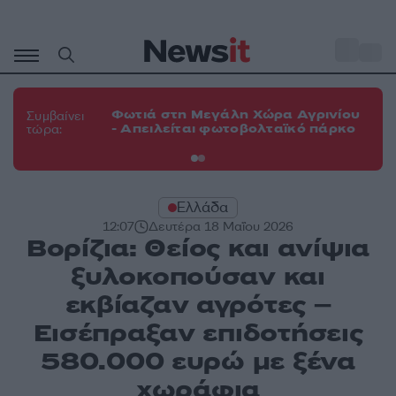
Μετάβαση
σε
o
33
περιεχόμενο
Φω
Φωτιά στη Μεγάλη Χώρα Αγρινίου
Συμβαίνει
πε
- Απειλείται φωτοβολταϊκό πάρκο
τώρα:
εν
Ελλάδα
12:07
Δευτέρα 18 Μαΐου 2026
Βορίζια: Θείος και ανίψια
ξυλοκοπούσαν και
εκβίαζαν αγρότες –
Εισέπραξαν επιδοτήσεις
580.000 ευρώ με ξένα
χωράφια