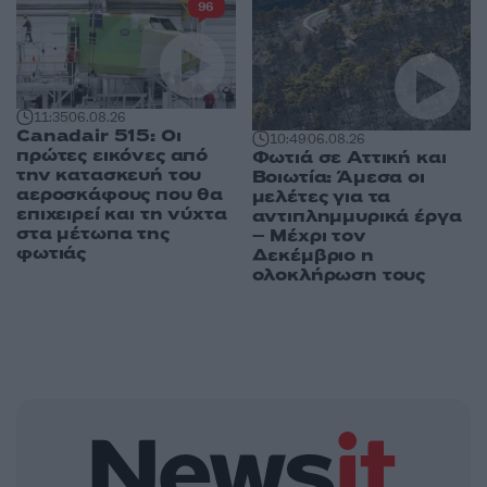
96
11:35
06.08.26
Canadair 515: Οι
10:49
06.08.26
πρώτες εικόνες από
Φωτιά σε Αττική και
την κατασκευή του
Βοιωτία: Άμεσα οι
αεροσκάφους που θα
μελέτες για τα
επιχειρεί και τη νύχτα
αντιπλημμυρικά έργα
στα μέτωπα της
– Μέχρι τον
φωτιάς
Δεκέμβριο η
ολοκλήρωση τους