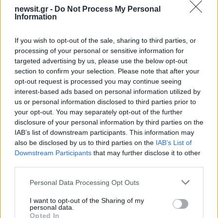
γιος του σε καταψύκτη
newsit.gr -
Do Not Process My Personal
Information
Σχόλια
If you wish to opt-out of the sale, sharing to third parties, or
processing of your personal or sensitive information for
targeted advertising by us, please use the below opt-out
section to confirm your selection. Please note that after your
opt-out request is processed you may continue seeing
interest-based ads based on personal information utilized by
Σχολίασε εδώ
us or personal information disclosed to third parties prior to
your opt-out. You may separately opt-out of the further
disclosure of your personal information by third parties on the
50 /50
IAB’s list of downstream participants. This information may
also be disclosed by us to third parties on the
IAB’s List of
Downstream Participants
that may further disclose it to other
third parties.
Please note that this website/app uses one or more Google
2000 /2000
Personal Data Processing Opt Outs
services and may gather and store information including but
Υποβολή σχολίου
not limited to your visit or usage behaviour. You may click to
I want to opt-out of the Sharing of my
personal data.
grant or deny consent to Google and its third-party tags to
Opted In