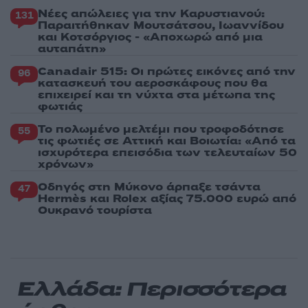
Νέες απώλειες για την Καρυστιανού:
131
Παραιτήθηκαν Μουτσάτσου, Ιωαννίδου
και Κοτσόργιος - «Αποχωρώ από μια
αυταπάτη»
Canadair 515: Οι πρώτες εικόνες από την
96
κατασκευή του αεροσκάφους που θα
επιχειρεί και τη νύχτα στα μέτωπα της
φωτιάς
Το πολωμένο μελτέμι που τροφοδότησε
55
τις φωτιές σε Αττική και Βοιωτία: «Από τα
ισχυρότερα επεισόδια των τελευταίων 50
χρόνων»
Οδηγός στη Μύκονο άρπαξε τσάντα
47
Hermès και Rolex αξίας 75.000 ευρώ από
Ουκρανό τουρίστα
Ελλάδα: Περισσότερα