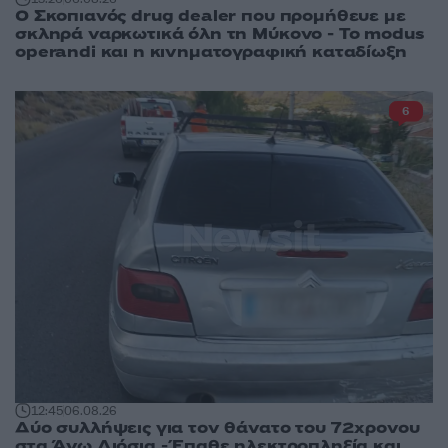
Ο Σκοπιανός drug dealer που προμήθευε με
σκληρά ναρκωτικά όλη τη Μύκονο - Το modus
operandi και η κινηματογραφική καταδίωξη
6
12:45
06.08.26
Δύο συλλήψεις για τον θάνατο του 72χρονου
στα Άνω Λιόσια - Έπαθε ηλεκτροπληξία και