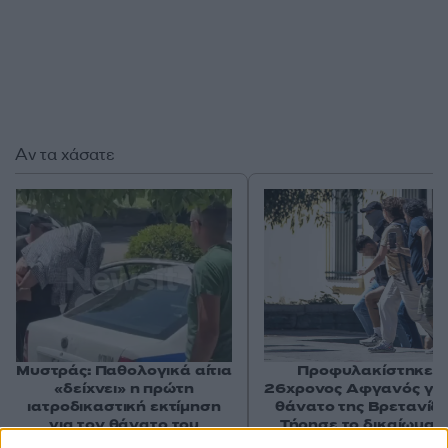
Αν τα χάσατε
Μυστράς: Παθολογικά αίτια
Προφυλακίστηκε ο
«δείχνει» η πρώτη
26χρονος Αφγανός για
ιατροδικαστική εκτίμηση
θάνατο της Βρετανίδα
για τον θάνατο του
Τήρησε το δικαίωμα τ
90χρονου, που έκρυψε ο
σιωπής