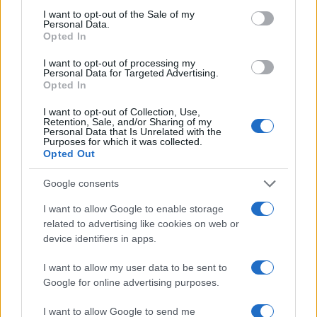
consent section.
I want to opt-out of the Sale of my
Personal Data.
Opted In
I want to opt-out of processing my
Personal Data for Targeted Advertising.
Φωτιά στο Μουζάκι Ηλείας
Μετέτρεψαν το
Opted In
- Μεγάλη κινητοποίηση της
Σαρακήνικο της Μήλου
Πυροσβεστικής σε δασική
ελικοδρόμιο – «Πάρκα
I want to opt-out of Collection, Use,
έκταση με πεύκα, πριν την
το ελικόπτερο τους γι
Retention, Sale, and/or Sharing of my
είσοδο του χωριού
κάνουν μπάνιο
Personal Data that Is Unrelated with the
Purposes for which it was collected.
Opted Out
Σχόλια
Google consents
I want to allow Google to enable storage
related to advertising like cookies on web or
device identifiers in apps.
Σχολίασε εδώ
I want to allow my user data to be sent to
Google for online advertising purposes.
50 /50
I want to allow Google to send me