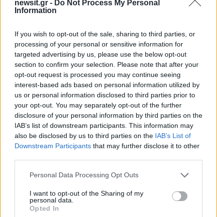
σύζυγό του για ιατρικές εξετάσεις.
newsit.gr -
Do Not Process My Personal
Information
ΔΙΑΦΗΜΙΣΗ
If you wish to opt-out of the sale, sharing to third parties, or
processing of your personal or sensitive information for
targeted advertising by us, please use the below opt-out
section to confirm your selection. Please note that after your
opt-out request is processed you may continue seeing
interest-based ads based on personal information utilized by
us or personal information disclosed to third parties prior to
your opt-out. You may separately opt-out of the further
disclosure of your personal information by third parties on the
IAB’s list of downstream participants. This information may
also be disclosed by us to third parties on the
IAB’s List of
Downstream Participants
that may further disclose it to other
third parties.
Αν τα χάσατε
Please note that this website/app uses one or more Google
Personal Data Processing Opt Outs
services and may gather and store information including but
not limited to your visit or usage behaviour. You may click to
I want to opt-out of the Sharing of my
personal data.
grant or deny consent to Google and its third-party tags to
Opted In
use your data for below specified purposes in below Google