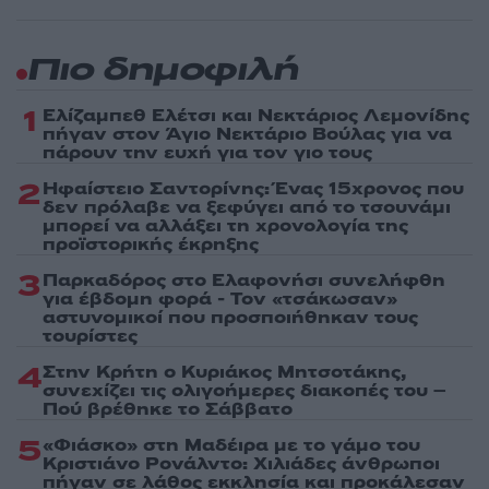
Πιο δημοφιλή
1
Ελίζαμπεθ Ελέτσι και Νεκτάριος Λεμονίδης
πήγαν στον Άγιο Νεκτάριο Βούλας για να
πάρουν την ευχή για τον γιο τους
2
Ηφαίστειο Σαντορίνης: Ένας 15χρονος που
δεν πρόλαβε να ξεφύγει από το τσουνάμι
μπορεί να αλλάξει τη χρονολογία της
προϊστορικής έκρηξης
3
Παρκαδόρος στο Ελαφονήσι συνελήφθη
για έβδομη φορά - Τον «τσάκωσαν»
αστυνομικοί που προσποιήθηκαν τους
τουρίστες
4
Στην Κρήτη ο Κυριάκος Μητσοτάκης,
συνεχίζει τις ολιγοήμερες διακοπές του –
Πού βρέθηκε το Σάββατο
5
«Φιάσκο» στη Μαδέιρα με το γάμο του
Κριστιάνο Ρονάλντο: Χιλιάδες άνθρωποι
πήγαν σε λάθος εκκλησία και προκάλεσαν