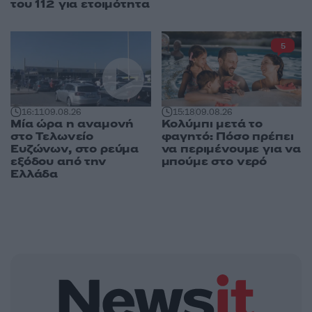
του 112 για ετοιμότητα
5
16:11
09.08.26
15:18
09.08.26
Μία ώρα η αναμονή
Κολύμπι μετά το
στο Τελωνείο
φαγητό: Πόσο πρέπει
Ευζώνων, στο ρεύμα
να περιμένουμε για να
εξόδου από την
μπούμε στο νερό
Ελλάδα