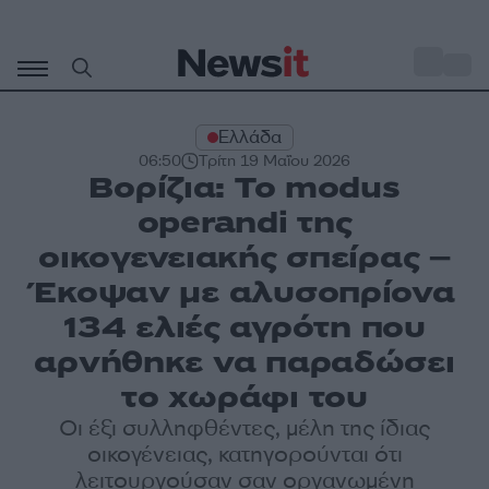
Μετάβαση
σε
o
33
περιεχόμενο
Ελλάδα
06:50
Τρίτη 19 Μαΐου 2026
Βορίζια: Το modus
operandi της
οικογενειακής σπείρας –
Έκοψαν με αλυσοπρίονα
134 ελιές αγρότη που
αρνήθηκε να παραδώσει
το χωράφι του
Οι έξι συλληφθέντες, μέλη της ίδιας
οικογένειας, κατηγορούνται ότι
λειτουργούσαν σαν οργανωμένη