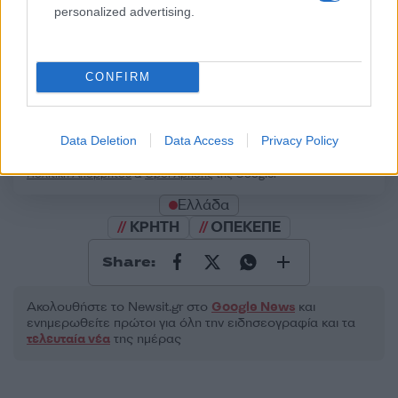
personalized advertising.
CONFIRM
2000 /2000
Υποβολή σχολίου
Data Deletion
Data Access
Privacy Policy
Όροι Χρήσης
. Το site προστατεύεται από reCAPTCHA, ισχύουν
Πολιτική Απορρήτου
&
Όροι Χρήσης
της Google.
Ελλάδα
ΚΡΗΤΗ
ΟΠΕΚΕΠΕ
Share:
Ακολουθήστε το Νewsit.gr στο
Google News
και
ενημερωθείτε πρώτοι για όλη την ειδησεογραφία και τα
τελευταία νέα
της ημέρας