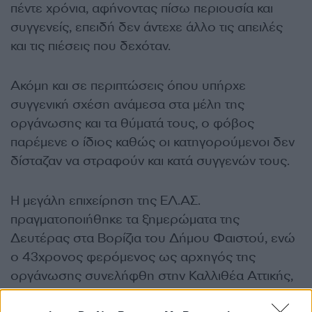
πέντε χρόνια, αφήνοντας πίσω περιουσία και
συγγενείς, επειδή δεν άντεχε άλλο τις απειλές
και τις πιέσεις που δεχόταν.
Ακόμη και σε περιπτώσεις όπου υπήρχε
συγγενική σχέση ανάμεσα στα μέλη της
οργάνωσης και τα θύματά τους, ο φόβος
παρέμενε ο ίδιος καθώς οι κατηγορούμενοι δεν
δίσταζαν να στραφούν και κατά συγγενών τους.
Η μεγάλη επιχείρηση της ΕΛ.ΑΣ.
πραγματοποιήθηκε τα ξημερώματα της
Δευτέρας στα Βορίζια του Δήμου Φαιστού, ενώ
ο 43χρονος φερόμενος ως αρχηγός της
οργάνωσης συνελήφθη στην Καλλιθέα Αττικής,
έξω από νοσοκομείο όπου είχε μεταβεί με τη