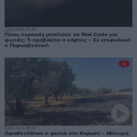
16:25
09.08.26
Ποιες περιοχές μπαίνουν σε Red Code για
φωτιές: Τι προβλέπει ο χάρτης – Σε επιφυλακή
η Πυροσβεστική
9
16:22
09.08.26
Οριοθετήθηκε η φωτιά στο Κορωπί – Μήνυμα