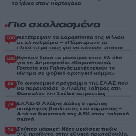
το γέλιο στον Πορτογάλο
Πιο σχολιασμένα
Μετέτρεψαν το Σαρακήνικο της Μήλου
108
σε ελικοδρόμιο – «Πάρκαραν» το
ελικόπτερο τους για να κάνουν μπάνιο
Βγήκαν ξανά τα μαχαίρια στην Ελπίδα
102
για τη Δημοκρατία: «Καρυστιανού,
Γρατσία και Γαλανός μετέτρεψαν το
κίνημα σε φοβικό αρχηγικό κόμμα»
Το οικονομικό πρόγραμμα της ΕΛΑΣ που
86
θα παρουσιάσει ο Αλέξης Τσίπρας στη
Θεσσαλονίκη: Σχέδιο τετραετίας
ΕΛΑΣ: Ο Αλέξης Δέδες ο πρώτος
74
υποψήφιος βουλευτής του κόμματος –
Από τα διοικητικά της ΑΕΚ στην πολιτική
σκηνή
Σούπερ μάρκετ: Νέες μειώσεις τιμών –
74
916 προϊόντα στην εθνική πρωτοβουλία,