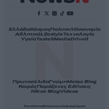
Ελλάδα
Κόσμος
Πολιτική
Οικονομία
Αθλητικά
Lifestyle
Τεχνολογία
Υγεία
Tasteit
Media
Driveit
Πρωτοσέλιδα
Γνώμη
Melas Blog
Καιρός
Παράξενες Ειδήσεις
Nikos Blog
Videos
Ταυτότητα
Επικοινωνία
Διαφήμιση