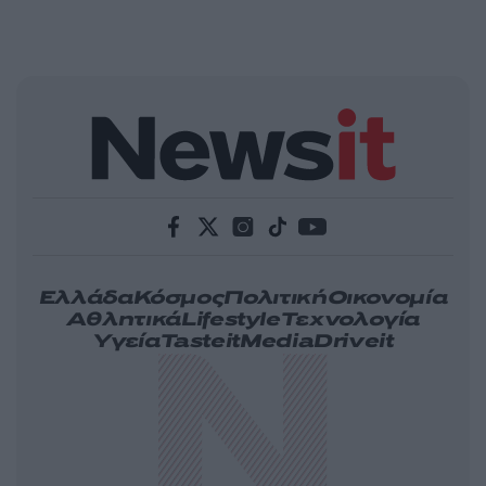
Ελλάδα
Κόσμος
Πολιτική
Οικονομία
Αθλητικά
Lifestyle
Τεχνολογία
Υγεία
Tasteit
Media
Driveit