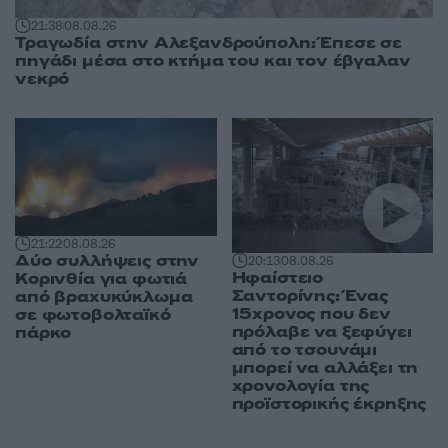
21:38
08.08.26
Τραγωδία στην Αλεξανδρούπολη: Έπεσε σε
πηγάδι μέσα στο κτήμα του και τον έβγαλαν
νεκρό
21:22
08.08.26
Δύο συλλήψεις στην
20:13
08.08.26
Ηφαίστειο
Κορινθία για φωτιά
Σαντορίνης: Ένας
από βραχυκύκλωμα
15χρονος που δεν
σε φωτοβολταϊκό
πρόλαβε να ξεφύγει
πάρκο
από το τσουνάμι
μπορεί να αλλάξει τη
χρονολογία της
προϊστορικής έκρηξης