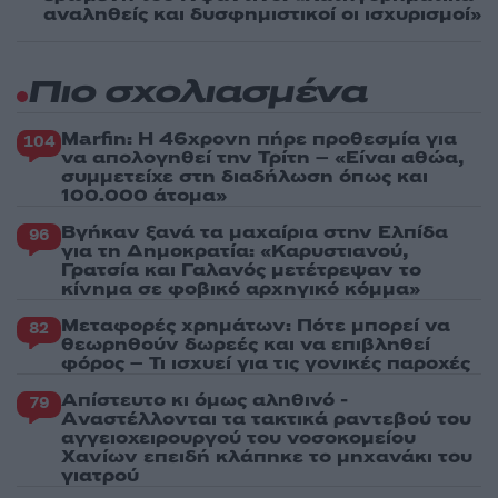
αναληθείς και δυσφημιστικοί οι ισχυρισμοί»
Πιο σχολιασμένα
Marfin: Η 46χρονη πήρε προθεσμία για
104
να απολογηθεί την Τρίτη – «Είναι αθώα,
συμμετείχε στη διαδήλωση όπως και
100.000 άτομα»
Βγήκαν ξανά τα μαχαίρια στην Ελπίδα
96
για τη Δημοκρατία: «Καρυστιανού,
Γρατσία και Γαλανός μετέτρεψαν το
κίνημα σε φοβικό αρχηγικό κόμμα»
Μεταφορές χρημάτων: Πότε μπορεί να
82
θεωρηθούν δωρεές και να επιβληθεί
φόρος – Τι ισχυεί για τις γονικές παροχές
Απίστευτο κι όμως αληθινό -
79
Aναστέλλονται τα τακτικά ραντεβού του
αγγειοχειρουργού του νοσοκομείου
Χανίων επειδή κλάπηκε το μηχανάκι του
γιατρού