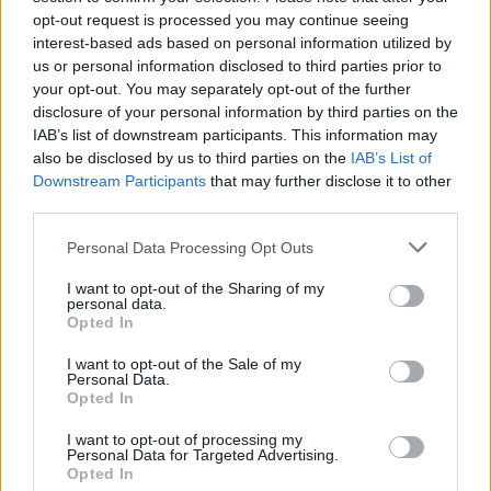
ελαττωματικό μηχάνημα, που έπρεπε όλο να
opt-out request is processed you may continue seeing
interest-based ads based on personal information utilized by
αντικατασταθεί», συμπλήρωσε.
us or personal information disclosed to third parties prior to
your opt-out. You may separately opt-out of the further
ΔΙΑΦΗΜΙΣΗ
disclosure of your personal information by third parties on the
IAB’s list of downstream participants. This information may
also be disclosed by us to third parties on the
IAB’s List of
Downstream Participants
that may further disclose it to other
third parties.
Please note that this website/app uses one or more Google
Personal Data Processing Opt Outs
services and may gather and store information including but
not limited to your visit or usage behaviour. You may click to
I want to opt-out of the Sharing of my
personal data.
grant or deny consent to Google and its third-party tags to
Opted In
use your data for below specified purposes in below Google
consent section.
I want to opt-out of the Sale of my
Personal Data.
Opted In
Αν τα χάσατε
I want to opt-out of processing my
Personal Data for Targeted Advertising.
Opted In