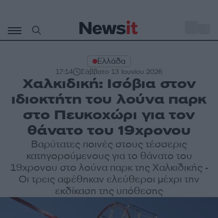
Μετάβαση
σε
o
31
περιεχόμενο
Ελλάδα
17:14
Σάββατο 13 Ιουνίου 2026
Χαλκιδική: Ισόβια στον
ιδιοκτήτη του λούνα παρκ
στο Πευκοχώρι για τον
θάνατο του 19χρονου
Βαρύτατες ποινές στους τέσσερις
κατηγορούμενους για το θάνατο του
19χρονου στο λούνα παρκ της Χαλκιδικής -
Οι τρεις αφέθηκαν ελεύθεροι μέχρι την
εκδίκαση της υπόθεσης