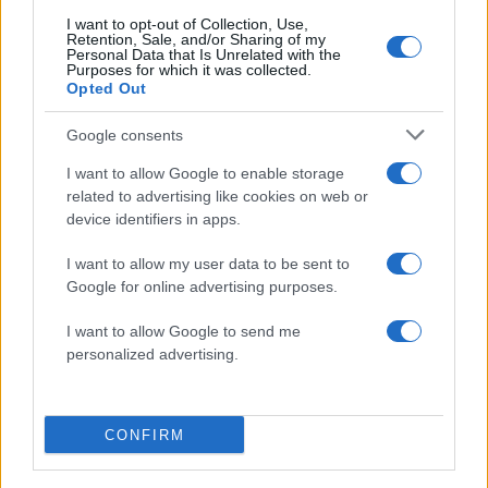
I want to opt-out of Collection, Use,
Retention, Sale, and/or Sharing of my
Personal Data that Is Unrelated with the
Purposes for which it was collected.
Opted Out
Google consents
Τραγωδία με 4χρονο αγόρι
Ζέστη και θυελλώδε
I want to allow Google to enable storage
στην Πάρο: Τα τρία σημεία
άνεμοι, με ριπές που 
related to advertising like cookies on web or
που εστιάζουν οι
φτάνουν τα 80 χλμ/ώρ
device identifiers in apps.
αστυνομικοί για τον πνιγμό
«Red Code» σε 6 περιο
στην πισίνα
για κίνδυνο πυρκαγι
I want to allow my user data to be sent to
Google for online advertising purposes.
Σχόλια
I want to allow Google to send me
personalized advertising.
CONFIRM
Σχολίασε εδώ