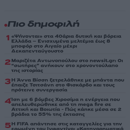
Πιο δημοφιλή
1
«Ψήνονται» στα 40άρια δυτική και βόρεια
Ελλάδα – Ενισχυμένα μελτέμια έως 8
μποφόρ στο Αιγαίο μέχρι
Δεκαπενταύγουστο
2
Μαριζέτα Αντωνοπούλου στο newsit.gr: Οι
“σωτήρες” ανήκουν στο χρονοντούλαπο
της ιστορίας
3
Η Άννα Βίσση ξετρελάθηκε με μπάντα που
έπαιζε Τσιτσάνη στο Φισκάρδο και τους
πρότεινε συνεργασία
4
Ίση με 6 βόμβες Χιροσίμα η ενέργεια που
απελευθερώθηκε από τη mega fire σε
Αττική και Βοιωτία - Πώς κάηκε μέσα σε 2
βράδια το 55% της έκτασης
5
Η FIFA απάντησε στις καταγγελίες για την
ερωμένη του Ινφαντίνο: «Κατηγορηματικά