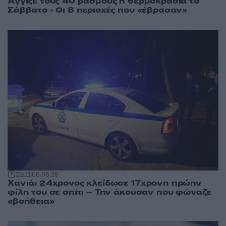
Άγγιξε τους 40 βαθμούς η θερμοκρασία το
Σάββατο - Οι 8 περιοχές που «έβρασαν»
22:21
08.08.26
Χανιά: 24χρονος κλείδωσε 17χρονη πρώην
φίλη του σε σπίτι – Την άκουσαν που φώναζε
«βοήθεια»