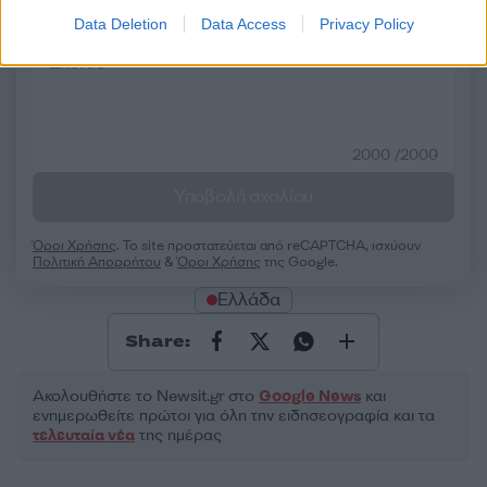
Data Deletion
Data Access
Privacy Policy
50 /50
2000 /2000
Υποβολή σχολίου
Όροι Χρήσης
. Το site προστατεύεται από reCAPTCHA, ισχύουν
Πολιτική Απορρήτου
&
Όροι Χρήσης
της Google.
Ελλάδα
Share:
Ακολουθήστε το Νewsit.gr στο
Google News
και
ενημερωθείτε πρώτοι για όλη την ειδησεογραφία και τα
τελευταία νέα
της ημέρας