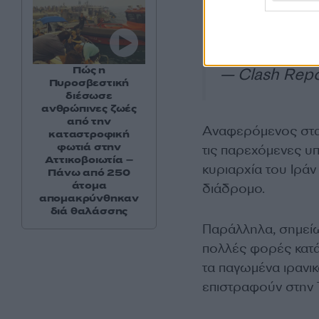
services will no
This important 
Πώς η
— Clash Repo
Πυροσβεστική
διέσωσε
ανθρώπινες ζωές
από την
Αναφερόμενος στα 
καταστροφική
φωτιά στην
τις παρεχόμενες υπ
Αττικοβοιωτία –
κυριαρχία του Ιράν
Πάνω από 250
άτομα
διάδρομο.
απομακρύνθηκαν
διά θαλάσσης
Παράλληλα, σημείωσ
πολλές φορές κατά
τα παγωμένα ιρανικ
επιστραφούν στην 