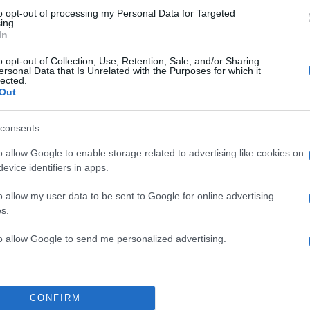
to opt-out of processing my Personal Data for Targeted
ing.
In
o opt-out of Collection, Use, Retention, Sale, and/or Sharing
ersonal Data that Is Unrelated with the Purposes for which it
lected.
Out
consents
ιο, οι ΗΠΑ δεσμεύονται να μην ξεκινήσουν πόλεμο ο
o allow Google to enable storage related to advertising like cookies on
πειλές, ενώ οι δύο χώρες συμφωνούν να σέβονται
evice identifiers in apps.
ρχία τους και να μην παρεμβαίνουν στις εσωτερικές
o allow my user data to be sent to Google for online advertising
ς άλλης.
s.
to allow Google to send me personalized advertising.
inister Abbas Araghchi:
rged for services in the Strait of Hormuz, and these
CONFIRM