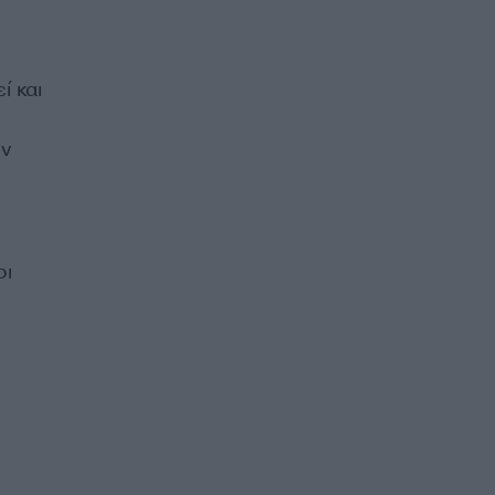
ί και
ην
οι