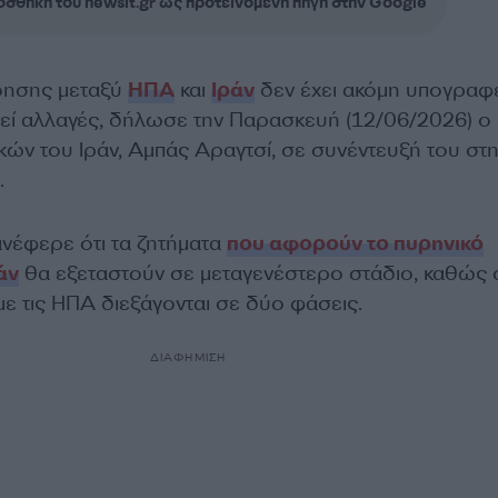
σθήκη του newsit.gr ως προτεινόμενη πηγή στην Google
όησης μεταξύ
ΗΠΑ
και
Ιράν
δεν έχει ακόμη υπογραφε
τεί αλλαγές, δήλωσε την Παρασκευή (12/06/2026) ο
ών του Ιράν, Αμπάς Αραγτσί, σε συνέντευξή του στ
.
νέφερε ότι τα ζητήματα
που αφορούν το πυρηνικό
άν
θα εξεταστούν σε μεταγενέστερο στάδιο, καθώς 
ε τις ΗΠΑ διεξάγονται σε δύο φάσεις.
ΔΙΑΦΗΜΙΣΗ