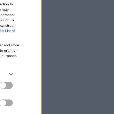
ection to
ou may
 personal
out of the
 downstream
B’s List of
er and store
to grant or
ed purposes