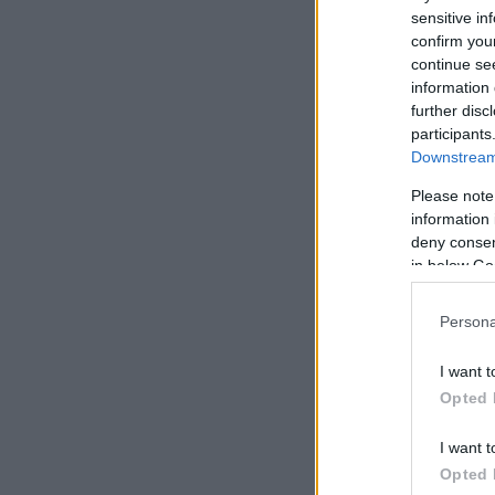
sensitive in
confirm you
continue se
information 
further disc
participants
Downstream 
Please note
information 
deny consent
in below Go
Persona
I want t
Opted 
I want t
Opted 