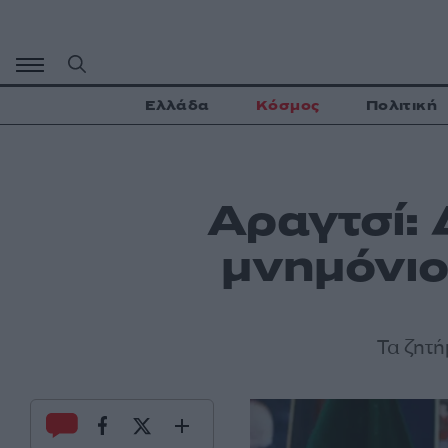
Μετάβαση
σε
περιεχόμενο
Ελλάδα
Κόσμος
Πολιτική
Αραγτσί: 
μνημόνιο
Τα ζητ