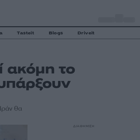
o
Αθήνα
33
C
a
Tasteit
Blogs
Driveit
ί ακόμη το
 υπάρξουν
Ιράν θα
ΔΙΑΦΗΜΙΣΗ