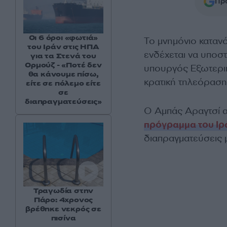
Προ
Οι 6 όροι «φωτιά»
Το μνημόνιο καταν
του Ιράν στις ΗΠΑ
ενδέχεται να υποσ
για τα Στενά του
Ορμούζ - «Ποτέ δεν
υπουργός Εξωτερικ
θα κάνουμε πίσω,
κρατική τηλεόραση
είτε σε πόλεμο είτε
σε
διαπραγματεύσεις»
Ο Αμπάς Αραγτσί α
πρόγραμμα του Ιρ
διαπραγματεύσεις μ
Τραγωδία στην
Πάρο: 4χρονος
βρέθηκε νεκρός σε
πισίνα