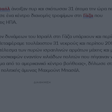
ραήλ
άνοιξαν πυρ και σκότωσαν 31 άτομα την ώρα π
 σε ένα κέντρο διανομής τροφίμων στη
Γάζα
που
τις ΗΠΑ.
ων δυνάμεων του Ισραήλ στη Γάζα υπάρχουν και περ
Μεταφέραμε τουλάχιστον 31 νεκρούς και περίπου 20
τέλεσμα των πυρών ισραηλινών αρμάτων μάχης και 
σκαφών εναντίον χιλιάδων πολιτών που πήγαιναν 
α από το αμερικανικό κέντρο βοήθειας», δήλωσε σ
 πολιτικής άμυνας Μαχμούντ Μπασάλ.
ΔΙΑΦΗΜΙΣΗ