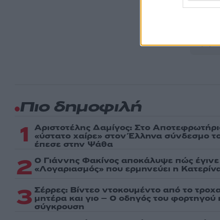
Ακολου
πρώτοι
ημέρα
Πιο δημοφιλή
1
Αριστοτέλης Δαμίγος: Στο Αποτεφρωτήρι
«ύστατο χαίρε» στον Έλληνα σύνδεσμο τ
έπεσε στην Ψάθα
2
Ο Γιάννης Φακίνος αποκάλυψε πώς έγινε v
«Λογαριασμός» που ερμηνεύει η Κατερίνα
3
Σέρρες: Βίντεο ντοκουμέντο από το τροχα
μητέρα και γιο – Ο οδηγός του φορτηγού
σύγκρουση