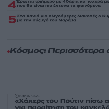
4
Έρχεται τριήμερο με 40άρια και ισχυρά με
που θα είναι πιο έντονα τα φαινόμενα
5
Στα Χανιά για ολιγοήμερες διακοπές ο Κ
με την σύζυγό του Μαρέβα
Κόσμος: Περισσότερα
19:54
07.08.26
«Χάκερς του Πούτιν πίσω 
για παραίτηση του καγκελά