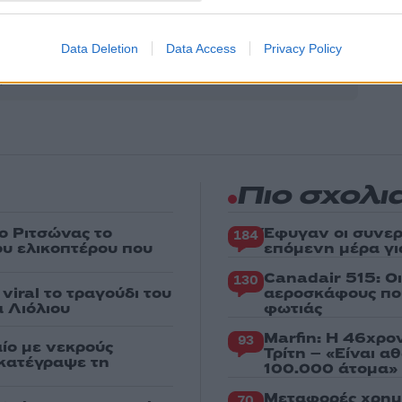
Share:
θήστε το Νewsit.gr στο
Google News
και ενημερωθείτε
Data Deletion
Data Access
Privacy Policy
 για όλη την ειδησεογραφία και τα
τελευταία νέα
της
ς
Πιο σχολι
ο Ριτσώνας το
Έφυγαν οι συνερ
184
ου ελικοπτέρου που
επόμενη μέρα γι
Canadair 515: Ο
130
iral το τραγούδι του
αεροσκάφους που
 Λιόλιου
φωτιάς
Marfin: Η 46χρο
93
ίο με νεκρούς
Τρίτη – «Είναι 
 κατέγραψε τη
100.000 άτομα»
Μεταφορές χρημ
70