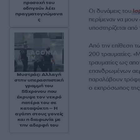
προσοχή του
οδηγού» λέει
Οι δυνάμεις του
Ισ
πραγματογνώμονα
περίμεναν να μουν
ς
υποστηρίζεται από 
Από την επίθεση τ
200 τραυματίες. «
τραυματίες ως απο
επανδρωμένων αερο
Μυστράς: Αλλαγή
παραλάβουν τρόφιμ
στην υπερασπιστική
γραμμή του
ο εκπρόσωπος της
55χρονου που
έκρυψε τον νεκρό
πατέρα του σε
καταψύκτη – Η
αγάπη στους γονείς
και η διαφωνία με
την αδερφή του