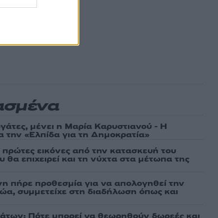
ασμένα
γάτες, μένει η Μαρία Καρυστιανού - Η
α την «Ελπίδα για τη Δημοκρατία»
ι πρώτες εικόνες από την κατασκευή του
 θα επιχειρεί και τη νύχτα στα μέτωπα της
νη πήρε προθεσμία για να απολογηθεί την
αθώα, συμμετείχε στη διαδήλωση όπως και
άτων: Πότε μπορεί να θεωρηθούν δωρεές και