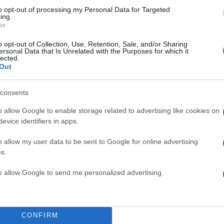
to opt-out of processing my Personal Data for Targeted
ing.
In
Σχολίασε εδώ
o opt-out of Collection, Use, Retention, Sale, and/or Sharing
ersonal Data that Is Unrelated with the Purposes for which it
lected.
50
Out
consents
o allow Google to enable storage related to advertising like cookies on
evice identifiers in apps.
2000 /
o allow my user data to be sent to Google for online advertising
Υποβολή σχολίου
s.
ροστατεύεται από reCAPTCHA, ισχύουν
Πολιτική Απορρήτου
&
Όροι Χρήσης
της
to allow Google to send me personalized advertising.
Κόσμος
ΓΑΖΑ
CONFIRM