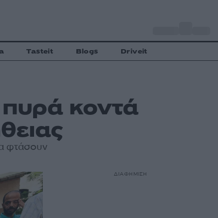
o
Αθήνα
34
C
a
Tasteit
Blogs
Driveit
ά πυρά κοντά
θειας
να φτάσουν
ΔΙΑΦΗΜΙΣΗ