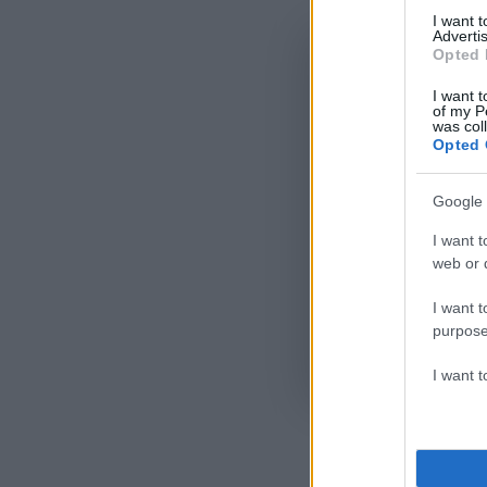
I want 
Advertis
Opted 
I want t
of my P
was col
Opted 
Google 
I want t
web or d
I want t
purpose
Όροι Χρήσης
. Το site π
I want 
Google.