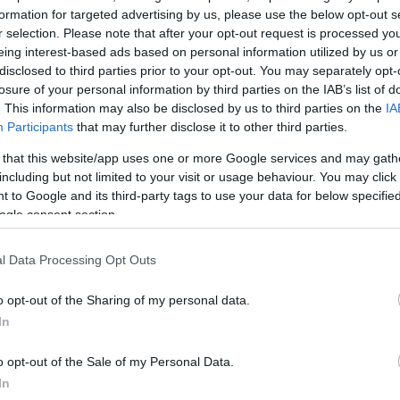
χευαν αμάχους», είπε.
formation for targeted advertising by us, please use the below opt-out s
r selection. Please note that after your opt-out request is processed y
ΔΙΑΦΗΜΙΣΗ
eing interest-based ads based on personal information utilized by us or
disclosed to third parties prior to your opt-out. You may separately opt-
losure of your personal information by third parties on the IAB’s list of
. This information may also be disclosed by us to third parties on the
IA
Participants
that may further disclose it to other third parties.
 that this website/app uses one or more Google services and may gath
including but not limited to your visit or usage behaviour. You may click 
 to Google and its third-party tags to use your data for below specifi
ogle consent section.
l Data Processing Opt Outs
o opt-out of the Sharing of my personal data.
In
α
o opt-out of the Sale of my Personal Data.
In