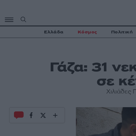
Μετάβαση
σε
περιεχόμενο
Ελλάδα
Κόσμος
Πολιτική
Γάζα: 31 νε
σε κ
Χιλιάδες 