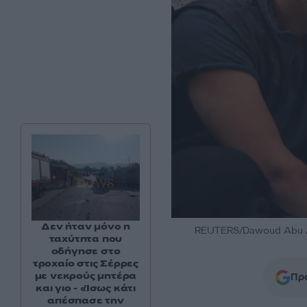
Δεν ήταν μόνο η
REUTERS/Dawoud Abu 
ταχύτητα που
οδήγησε στο
τροχαίο στις Σέρρες
με νεκρούς μητέρα
Προ
και γιο - «Ίσως κάτι
απέσπασε την