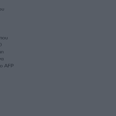
ου
ίπου
0
μη
να
το AFP