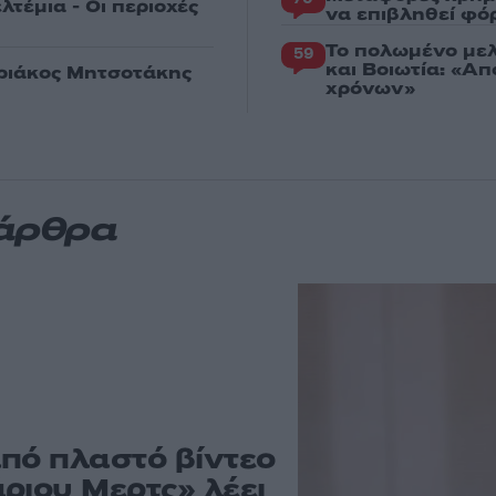
λτέμια - Οι περιοχές
να επιβληθεί φόρ
Το πολωμένο μελ
59
και Βοιωτία: «Α
υριάκος Μητσοτάκης
χρόνων»
 άρθρα
από πλαστό βίντεο
ριου Μερτς» λέει