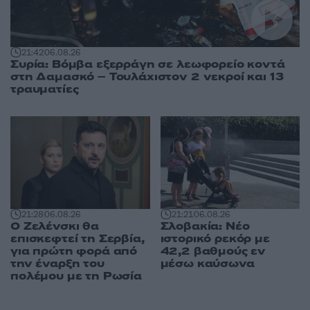
21:42
06.08.26
Συρία: Βόμβα εξερράγη σε λεωφορείο κοντά
στη Δαμασκό – Τουλάχιστον 2 νεκροί και 13
τραυματίες
21:28
06.08.26
21:21
06.08.26
Ο Ζελένσκι θα
Σλοβακία: Νέο
επισκεφτεί τη Σερβία,
ιστορικό ρεκόρ με
για πρώτη φορά από
42,2 βαθμούς εν
την έναρξη του
μέσω καύσωνα
πολέμου με τη Ρωσία