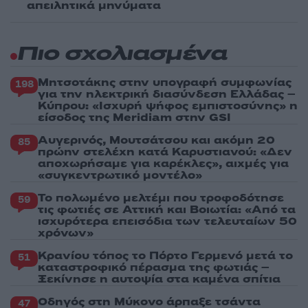
απειλητικά μηνύματα
Πιο σχολιασμένα
Μητσοτάκης στην υπογραφή συμφωνίας
198
για την ηλεκτρική διασύνδεση Ελλάδας –
Κύπρου: «Ισχυρή ψήφος εμπιστοσύνης» η
είσοδος της Meridiam στην GSI
Αυγερινός, Μουτσάτσου και ακόμη 20
85
πρώην στελέχη κατά Καρυστιανού: «Δεν
αποχωρήσαμε για καρέκλες», αιχμές για
«συγκεντρωτικό μοντέλο»
Το πολωμένο μελτέμι που τροφοδότησε
59
τις φωτιές σε Αττική και Βοιωτία: «Από τα
ισχυρότερα επεισόδια των τελευταίων 50
χρόνων»
Κρανίου τόπος το Πόρτο Γερμενό μετά το
51
καταστροφικό πέρασμα της φωτιάς –
Ξεκίνησε η αυτοψία στα καμένα σπίτια
Οδηγός στη Μύκονο άρπαξε τσάντα
47