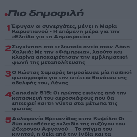
Πιο δημοφιλή
1
Έφυγαν οι συνεργάτες, μένει η Μαρία
Καρυστιανού - Η επόμενη μέρα για την
«Ελπίδα για τη Δημοκρατία»
2
Συγκίνηση στο τελευταίο αντίο στον Λάκη
Χαλκιά: Με την «Φάμπρικα», λαούτο και
κλαρίνα αποχαιρέτησαν την εμβληματική
φωνή της μεταπολίτευσης
3
Ο Κώστας Σαμαράς δημοσίευσε μία παιδική
φωτογραφία για την επέτειο θανάτου της
αδελφής του, Λένας
4
Canadair 515: Οι πρώτες εικόνες από την
κατασκευή του αεροσκάφους που θα
επιχειρεί και τη νύχτα στα μέτωπα της
φωτιάς
5
Δολοφονία Βρετανίδας στην Κυψέλη: Οι
δύο καταθέσεις «κλειδί» της συζύγου του
26χρονου Αφγανού – Το στίγμα του
κινητού, η θεία από την Ινδία και τα