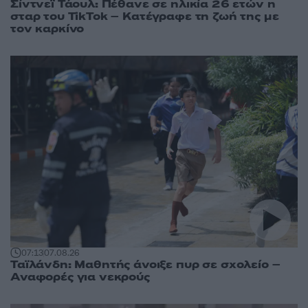
Σίντνεϊ Τάουλ: Πέθανε σε ηλικία 26 ετών η
σταρ του TikTok – Kατέγραφε τη ζωή της με
τον καρκίνο
07:13
07.08.26
Ταϊλάνδη: Μαθητής άνοιξε πυρ σε σχολείο –
Αναφορές για νεκρούς