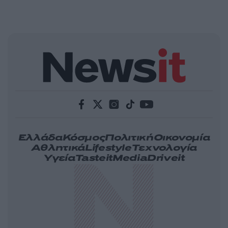
Ελλάδα
Κόσμος
Πολιτική
Οικονομία
Αθλητικά
Lifestyle
Τεχνολογία
Υγεία
Tasteit
Media
Driveit