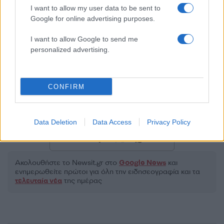
I want to allow my user data to be sent to
Google for online advertising purposes.
2000 /2000
I want to allow Google to send me
personalized advertising.
Υποβολή σχολίου
Όροι Χρήσης
. Το site προστατεύεται από reCAPTCHA, ισχύουν
CONFIRM
Πολιτική Απορρήτου
&
Όροι Χρήσης
της Google.
Κόσμος
ΓΕΡΜΑΝΙΑ
ΦΡΙΝΤΡΙΧ ΜΕΡΤΣ
Data Deletion
Data Access
Privacy Policy
Share:
Ακολουθήστε το Νewsit.gr στο
Google News
και
ενημερωθείτε πρώτοι για όλη την ειδησεογραφία και τα
τελευταία νέα
της ημέρας