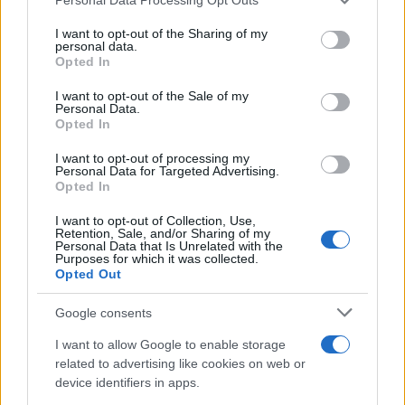
services and may gather and store information including but
not limited to your visit or usage behaviour. You may click to
I want to opt-out of the Sharing of my
personal data.
grant or deny consent to Google and its third-party tags to
Opted In
Ξύλο ανάμεσα σε
Ο Ζελένσκι στην πρώ
use your data for below specified purposes in below Google
βουλευτές στην Ιταλία
γραμμή του μετώπου 
consent section.
I want to opt-out of the Sale of my
μετά από ψηφοφορία για
Ντονέτσκ: «Ο στρατός
Personal Data.
συνταγματική
αντεπιτίθεται και ανα
Opted In
μεταρρύθμιση
χαμένα εδάφη»
I want to opt-out of processing my
Personal Data for Targeted Advertising.
Opted In
Σχόλια
I want to opt-out of Collection, Use,
Retention, Sale, and/or Sharing of my
Personal Data that Is Unrelated with the
Purposes for which it was collected.
Opted Out
Σχολίασε εδώ
Google consents
I want to allow Google to enable storage
related to advertising like cookies on web or
50 /50
device identifiers in apps.