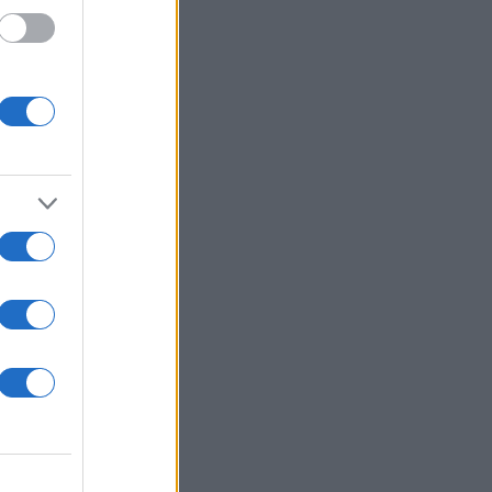
ήπεδο.