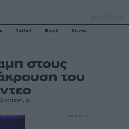
o
Αθήνα
30
C
a
Tasteit
Blogs
Driveit
αμπ στους
νάκρουση του
ίντεο
Garden», οι
ΔΙΑΦΗΜΙΣΗ