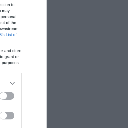
ection to
ou may
 personal
out of the
 downstream
B’s List of
er and store
to grant or
ed purposes