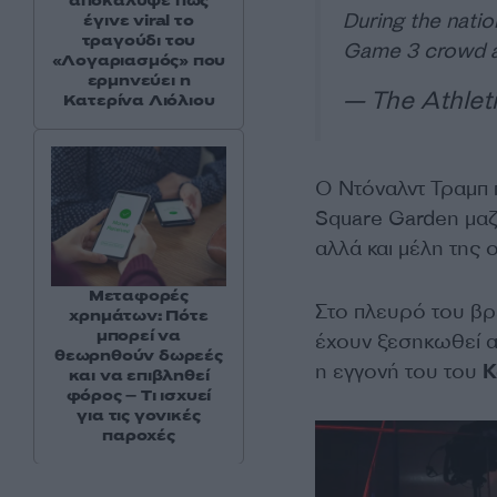
αποκάλυψε πώς
During the nati
έγινε viral το
τραγούδι του
Game 3 crowd 
«Λογαριασμός» που
ερμηνεύει η
— The Athlet
Κατερίνα Λιόλιου
Ο Ντόναλντ Τραμπ
Square Garden μαζ
αλλά και μέλη της ο
Μεταφορές
Στο πλευρό του β
χρημάτων: Πότε
μπορεί να
έχουν ξεσηκωθεί αν
θεωρηθούν δωρεές
η εγγονή του του
Κ
και να επιβληθεί
φόρος – Τι ισχυεί
για τις γονικές
παροχές