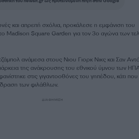
σθήκη του newsit.gr ως προτεινόμενη πηγή στην Google
νές και απρεπή σχόλια, προκάλεσε η εμφάνιση του
ο Madison Square Garden για τον 3ο αγώνα των τε
 τζάμπολ ανάμεσα στους Νιου Γιορκ Νικς και Σαν Αντ
διάρκεια της ανάκρουσης του εθνικού ύμνου των ΗΠΑ
ανίστηκε στις γιγαντοοθόνες του γηπέδου, κάτι που
ίδραση των φιλάθλων.
ΔΙΑΦΗΜΙΣΗ