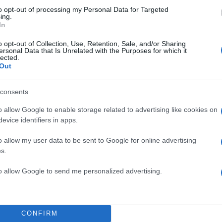
to opt-out of processing my Personal Data for Targeted
ing.
In
o opt-out of Collection, Use, Retention, Sale, and/or Sharing
ersonal Data that Is Unrelated with the Purposes for which it
d REFILE
lected.
Out
άλιστα ήταν πιο έντονες ακόμη και από εκείνες που
ς των Σαν Αντόνιο Σπερς κατά την είσοδό τους στο γ
consents
o allow Google to enable storage related to advertising like cookies on
ΔΙΑΦΗΜΙΣΗ
evice identifiers in apps.
o allow my user data to be sent to Google for online advertising
s.
to allow Google to send me personalized advertising.
CONFIRM