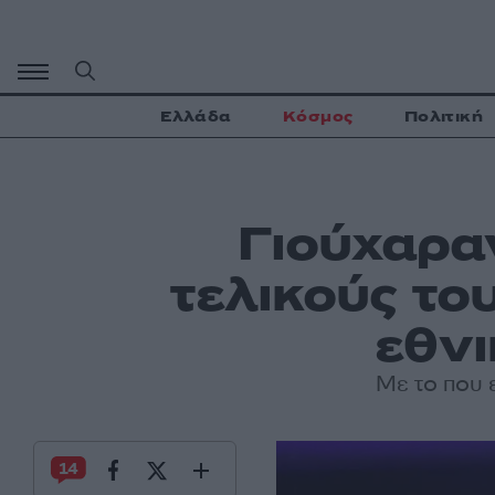
Μετάβαση
σε
περιεχόμενο
Ελλάδα
Κόσμος
Πολιτική
Γιούχαρα
τελικούς το
εθνι
Με το που 
14