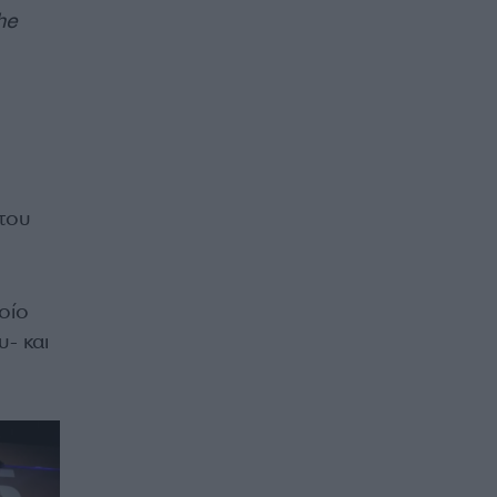
he
του
οίο
- και