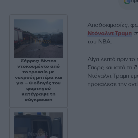
Προ
Αποδοκιμασίες, φω
Ντόναλντ Τραμπ
στ
του NBA.
Λίγα λεπτά πριν το
Σέρρες: Βίντεο
ντοκουμέντο από
Σπερς και κατά τη 
το τροχαίο με
Ντόναλντ Τραμπ εμφ
νεκρούς μητέρα και
γιο – Ο οδηγός του
προκάλεσε την αντ
φορτηγού
κατέγραψε τη
σύγκρουση