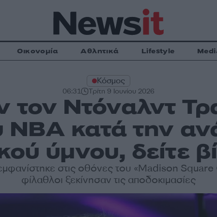
Οικονομία
Αθλητικά
Lifestyle
Medi
Κόσμος
06:31
Τρίτη 9 Ιουνίου 2026
ν τον Ντόναλντ Τρ
υ NBΑ κατά την α
κού ύμνου, δείτε β
εμφανίστηκε στις οθόνες του «Madison Square 
φίλαθλοι ξεκίνησαν τις αποδοκιμασίες