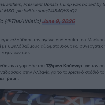
onal anthem, President Donald Trump was booed by t
at MSG.
pic.twitter.com/MkS4Qk7eQ7
ic (@TheAthletic)
June 9, 2026
 παρακολούθησε τον αγώνα από σουίτα του Madison
ί με υψηλόβαθμους αξιωματούχους και συνεργάτες 
ικογένειάς του.
ρέθηκαν ο γαμπρός του
Τζάρεντ Κούσνερ
-για τον οπ
τιδράσεις στην Αλβανία για το τουριστικό σχέδιό του
άι Τραμπ.