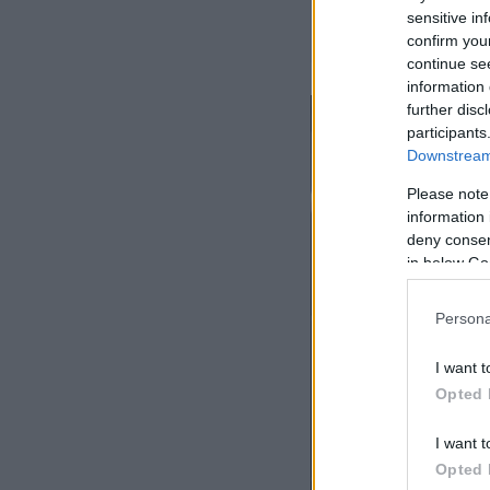
— Aaron Rupa
sensitive in
confirm you
continue se
information 
further disc
participants
Downstream 
Please note
information 
deny consent
in below Go
Persona
I want t
Opted 
I want t
Opted 