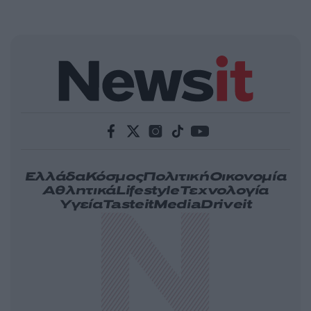
Ελλάδα
Κόσμος
Πολιτική
Οικονομία
Αθλητικά
Lifestyle
Τεχνολογία
Υγεία
Tasteit
Media
Driveit