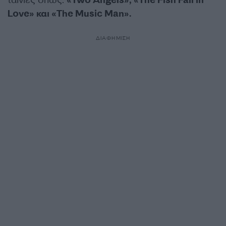
ταινίες όπως:
«Two Angels», «The Fish Fall in
Love» και «The Music Man».
ΔΙΑΦΗΜΙΣΗ