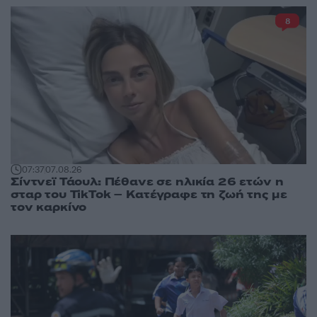
8
07:37
07.08.26
Σίντνεϊ Τάουλ: Πέθανε σε ηλικία 26 ετών η
σταρ του TikTok – Kατέγραφε τη ζωή της με
τον καρκίνο