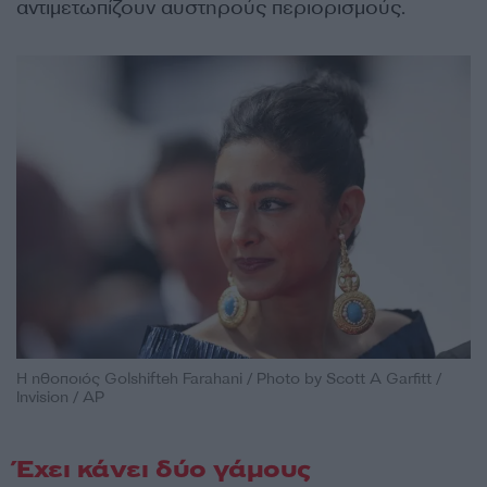
αντιμετωπίζουν αυστηρούς περιορισμούς.
Η ηθοποιός Golshifteh Farahani / Photo by Scott A Garfitt /
Invision / AP
Έχει κάνει δύο γάμους