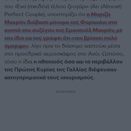
του «Ένα (σχεδόν) τέλειο ζευγάρι» (An (Almost)
Perfect Couple), υποστηρίζει ότι
η Μπριζίτ
Μακρόν διάβασε μήνυμα της Φαραχάνι στο
κινητό του συζύγου της Εμανουέλ Μακρόν, με
τον ίδιο να της γράφει ότι «την βρίσκει πολύ
όμορφη»
. λίγο πριν το διάσημο χαστούκι μέσα
στο προεδρικό αεροσκάφος στο Ανόι. Ωστόσο,
τόσο η ίδια
η ηθοποιός όσο και το περιβάλλον
της Πρώτης Κυρίας της Γαλλίας διέψευσαν
κατηγορηματικά τους ισχυρισμούς.
ΔΙΑΦΗΜΙΣΗ