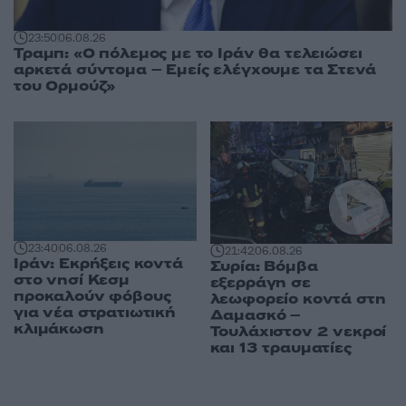
23:50
06.08.26
Τραμπ: «Ο πόλεμος με το Ιράν θα τελειώσει
αρκετά σύντομα – Εμείς ελέγχουμε τα Στενά
του Ορμούζ»
23:40
06.08.26
21:42
06.08.26
Ιράν: Εκρήξεις κοντά
Συρία: Βόμβα
στο νησί Κεσμ
εξερράγη σε
προκαλούν φόβους
λεωφορείο κοντά στη
για νέα στρατιωτική
Δαμασκό –
κλιμάκωση
Τουλάχιστον 2 νεκροί
και 13 τραυματίες