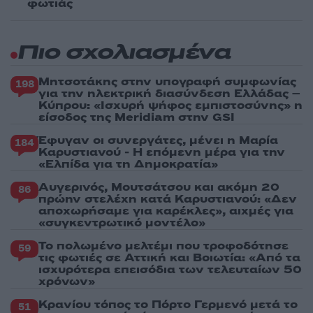
φωτιάς
Πιο σχολιασμένα
Μητσοτάκης στην υπογραφή συμφωνίας
198
για την ηλεκτρική διασύνδεση Ελλάδας –
Κύπρου: «Ισχυρή ψήφος εμπιστοσύνης» η
είσοδος της Meridiam στην GSI
Έφυγαν οι συνεργάτες, μένει η Μαρία
184
Καρυστιανού - Η επόμενη μέρα για την
«Ελπίδα για τη Δημοκρατία»
Αυγερινός, Μουτσάτσου και ακόμη 20
86
πρώην στελέχη κατά Καρυστιανού: «Δεν
αποχωρήσαμε για καρέκλες», αιχμές για
«συγκεντρωτικό μοντέλο»
Το πολωμένο μελτέμι που τροφοδότησε
59
τις φωτιές σε Αττική και Βοιωτία: «Από τα
ισχυρότερα επεισόδια των τελευταίων 50
χρόνων»
Κρανίου τόπος το Πόρτο Γερμενό μετά το
51