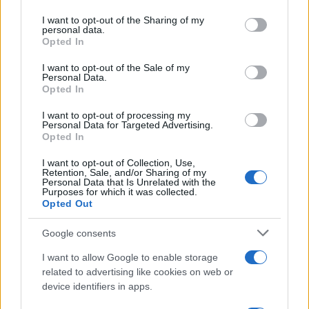
services and may gather and store information including but
Στις 28 Οκτωβρίου 2022, το συγκρότημα
not limited to your visit or usage behaviour. You may click to
I want to opt-out of the Sharing of my
personal data.
Coldplay προσκάλεσε την ηθοποιό να
grant or deny consent to Google and its third-party tags to
Opted In
use your data for below specified purposes in below Google
ερμηνεύσει στο πλευρό τους μια διασκευή του
consent section.
I want to opt-out of the Sale of my
Baraye του Σερβίν Χατζιπούρ , το οποίο έχει
Personal Data.
χαρακτηριστεί ως «ο ύμνος» των διαμαρτυριών
Opted In
σε συναυλία στο στάδιο River Plate στο
I want to opt-out of processing my
Personal Data for Targeted Advertising.
Μπουένος Άιρες. Η συναυλία μεταδόθηκε
Opted In
ζωντανά σε πάνω από 3.500 κινηματογράφους
παγκοσμίως σε περισσότερες από 70 χώρες.
I want to opt-out of Collection, Use,
Retention, Sale, and/or Sharing of my
Personal Data that Is Unrelated with the
Purposes for which it was collected.
Opted Out
Τι απαντά η ηθοποιός και η
Μπριζίτ Μακρόν για τα
Google consents
δημοσιεύματα
I want to allow Google to enable storage
related to advertising like cookies on web or
device identifiers in apps.
Όσο για τη φημολογούμενη σχέση της με τον
Εμανουέλ Μακρόν, η ίδια την αρνήθηκε