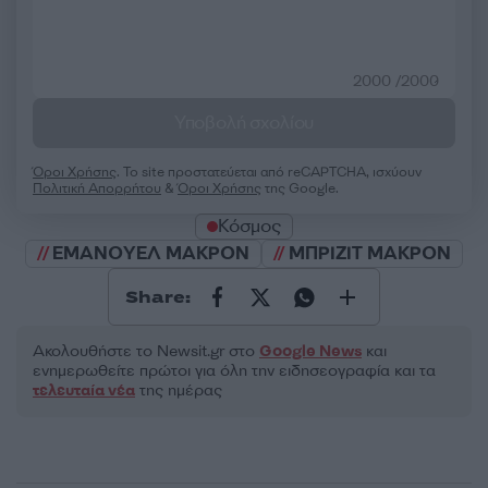
2000 /2000
Υποβολή σχολίου
Όροι Χρήσης
. Το site προστατεύεται από reCAPTCHA, ισχύουν
Πολιτική Απορρήτου
&
Όροι Χρήσης
της Google.
Κόσμος
ΕΜΑΝΟΥΕΛ ΜΑΚΡΟΝ
ΜΠΡΙΖΙΤ ΜΑΚΡΟΝ
Share:
Ακολουθήστε το Νewsit.gr στο
Google News
και
ενημερωθείτε πρώτοι για όλη την ειδησεογραφία και τα
τελευταία νέα
της ημέρας