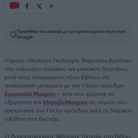
Προσθήκη του newsit.gr ως προτεινόμενη πηγή στην
Google
Η Ιρανή ηθοποιός Γκολσιφτέ Φαραχάνι βρέθηκε
στο επίκεντρο πολιτικού και μιντιακού θορύβου,
μετά τους ισχυρισμούς νέου βιβλίου ότι
αντάλλασσε μηνύματα με τον Γάλλο πρόεδρο
Εμανουέλ Μακρόν
– sms που φέρεται να
εξόργισαν την
Μπριζίτ Μακρόν
σε σημείο που
χαστούκισε τον Γάλλο πρόεδρο κατά τη διάρκεια
ταξιδιού στο Βιετνάμ.
Ο δημοσιογράφος Φλοριάν Ταρντίφ, στο βιβλίο