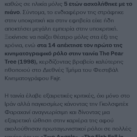
καθώς σε ηλικία μόλις
5 ετών ασχολήθηκε με το
πιάνο
. Σύντομα, το ενδιαφέρον της στράφηκε
στην υποκριτική και στην εφηβεία είχε ήδη
αποκτήσει μεγάλη εμπειρία στην υποκριτική.
Ξεκίνησε να παίζει θέατρο μόλις στα έξι της
χρόνια, ενώ
στα 14 απέκτησε τον πρώτο της
κινηματογραφικό ρόλο στην ταινία The Pear
Tree (1998),
κερδίζοντας βραβείο καλύτερης
ηθοποιού στο Διεθνές Τμήμα του Φεστιβάλ
Κινηματογράφου Fajr.
Η ταινία έλαβε εξαιρετικές κριτικές, όχι μόνο στο
Ιράν αλλά παγκοσμίως κάνοντας την Γκολσφιτέχ
Φαραχανί αναγνωρίσιμη και δίνοντας μια
εξαιρετική ώθηση στην καριέρα της αφού
ακολούθησαν πρωταγωνιστικοί ρόλοι σε πολλές