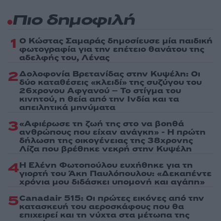
Πιο δημοφιλή
1
Ο Κώστας Σαμαράς δημοσίευσε μία παιδική
φωτογραφία για την επέτειο θανάτου της
αδελφής του, Λένας
2
Δολοφονία Βρετανίδας στην Κυψέλη: Οι
δύο καταθέσεις «κλειδί» της συζύγου του
26χρονου Αφγανού – Το στίγμα του
κινητού, η θεία από την Ινδία και τα
απειλητικά μηνύματα
3
«Αφιέρωσε τη ζωή της στο να βοηθά
ανθρώπους που είχαν ανάγκη» - Η πρώτη
δήλωση της οικογένειας της 38χρονης
Λίζα που βρέθηκε νεκρή στην Κυψέλη
4
Η Ελένη Φωτοπούλου ευχήθηκε για τη
γιορτή του Άκη Παυλόπουλου: «Δεκαπέντε
χρόνια μου διδάσκει υπομονή και αγάπη»
5
Canadair 515: Οι πρώτες εικόνες από την
κατασκευή του αεροσκάφους που θα
επιχειρεί και τη νύχτα στα μέτωπα της