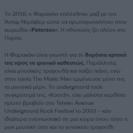
Το 2016, η Φαραχάνι επιλέχθηκε μαζί με τον
Άνταμ Ντράιβερ ώστε να πρωταγωνιστήσει στην
κωμωδία «
Paterson
». Η ηθοποιός ζει πλέον στο
Παρίσι.
Η Φαραχάνι είναι γνωστή για τη
δημόσια κριτική
της προς το ιρανικό καθεστώς.
Παράλληλα,
είναι μουσικός: τραγουδά και παίζει πιάνο, ενώ
στην ταινία The Music Man ερμήνευσε μόνη της
τα μουσικά μέρη. Το underground rock
συγκρότημά της, «Kooch», είχε μάλιστα κερδίσει
πρώτο βραβείο στο Tehran Avenue
Underground Rock Festival το 2003 – κάτι
ιδιαίτερα εντυπωσιακό σε μια χώρα όπου τόσο η
ροκ μουσική όσο και το γυναικείο τραγούδι