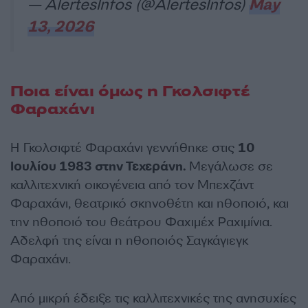
— AlertesInfos (@AlertesInfos)
May
13, 2026
Ποια είναι όμως η Γκολσιφτέ
Φαραχάνι
Η Γκολσιφτέ Φαραχάνι γεννήθηκε στις
10
Ιουλίου 1983 στην Τεχεράνη.
Μεγάλωσε σε
καλλιτεχνική οικογένεια από τον Μπεχζάντ
Φαραχάνι, θεατρικό σκηνοθέτη και ηθοποιό, και
την ηθοποιό του θεάτρου Φαχιμέχ Ραχιμίνια.
Αδελφή της είναι η ηθοποιός Σαγκάγιεγκ
Φαραχάνι.
Από μικρή έδειξε τις καλλιτεχνικές της ανησυχίες