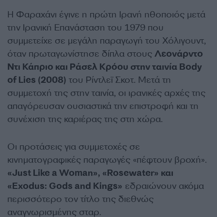
Η Φαραχάνι έγινε η πρώτη Ιρανή ηθοποιός μετά
την Ιρανική Επανάσταση του 1979 που
συμμετείχε σε μεγάλη παραγωγή του Χόλιγουντ,
όταν πρωταγωνίστησε δίπλα στους
Λεονάρντο
Ντι Κάπριο και Ράσελ Κρόου στην ταινία Body
of Lies (2008)
του Ρίντλεϊ Σκοτ. Μετά τη
συμμετοχή της στην ταινία, οι ιρανικές αρχές της
απαγόρευσαν ουσιαστικά την επιστροφή και τη
συνέχιση της καριέρας της στη χώρα.
Οι προτάσεις για συμμετοχές σε
κινηματογραφικές παραγωγές «πέφτουν βροχή».
«Just Like a Woman», «Rosewater» και
«Exodus: Gods and Kings»
εδραιώνουν ακόμα
περισσότερο τον τίτλο της διεθνώς
αναγνωρισμένης σταρ.