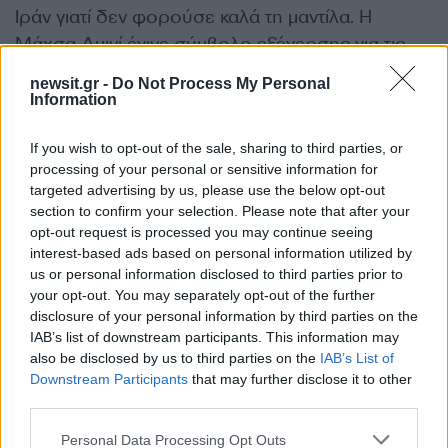
Ιράν γιατί δεν φορούσε καλά τη μαντίλα. Η
Μάχσα Αμινί έγινε σύμβολο εξέγερσης για τις
γυναίκες στο Ιράν.
newsit.gr -
Do Not Process My Personal
Information
If you wish to opt-out of the sale, sharing to third parties, or
processing of your personal or sensitive information for
targeted advertising by us, please use the below opt-out
section to confirm your selection. Please note that after your
opt-out request is processed you may continue seeing
interest-based ads based on personal information utilized by
us or personal information disclosed to third parties prior to
your opt-out. You may separately opt-out of the further
disclosure of your personal information by third parties on the
IAB’s list of downstream participants. This information may
also be disclosed by us to third parties on the
IAB’s List of
Downstream Participants
that may further disclose it to other
third parties.
Please note that this website/app uses one or more Google
Personal Data Processing Opt Outs