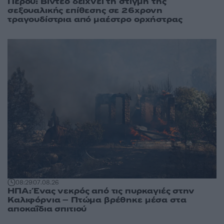
Περού: Βίντεο δείχνει τη στιγμή της
σεξουαλικής επίθεσης σε 26χρονη
τραγουδίστρια από μαέστρο ορχήστρας
08:29
07.08.26
ΗΠΑ: Ένας νεκρός από τις πυρκαγιές στην
Καλιφόρνια – Πτώμα βρέθηκε μέσα στα
αποκαΐδια σπιτιού