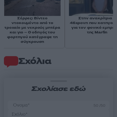
Σέρρες: Βίντεο
Στην ανακρίτρια η
ντοκουμέντο από το
46χρονη που κατηγορε
τροχαίο με νεκρούς μητέρα
για τον φονικό εμπρη
και γιο – Ο οδηγός του
της Marfin
φορτηγού κατέγραψε τη
σύγκρουση
Σχόλια
Σχολίασε εδώ
50 /50