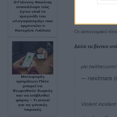
Ο Γιάννης Φακίνος
αποκάλυψε πώς
Λίγο νωρίτερα ο 1
έγινε viral το
συνέχεια τρέχει κα
τραγούδι του
«Λογαριασμός» που
ερμηνεύει η
Κατερίνα Λιόλιου
Οι αστυνομικοί τότ
Δείτε τα βίντεο ντ
pic.twitter.com
Μεταφορές
— nextmars 
χρημάτων: Πότε
μπορεί να
θεωρηθούν δωρεές
και να επιβληθεί
φόρος – Τι ισχυεί
Violent incident
για τις γονικές
παροχές