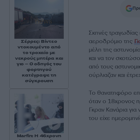
Προ
Σκηνές τραγωδίας 
αεροδρόμιο της
Γ
Σέρρες: Βίντεο
ντοκουμέντο από
μέλη της αστυνομί
το τροχαίο με
και να τον σκοτώσ
νεκρούς μητέρα και
γιο – Ο οδηγός του
από τους αστυνομι
φορτηγού
ούρλιαζαν και έτρ
κατέγραψε τη
σύγκρουση
Το θανατηφόρο επε
όταν ο 18χρονος π
Γκραν Κανάρια για ν
του είχε ημερομηνί
Marfin: Η 46χρονη