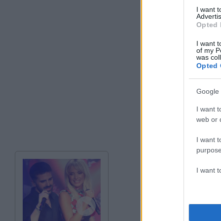
I want 
Advertis
Opted 
I want t
of my P
was col
Opted 
Google 
I want t
web or d
I want t
purpose
I want 
Σε βίντεο ντοκουμέ
δράστης δέχεται τι