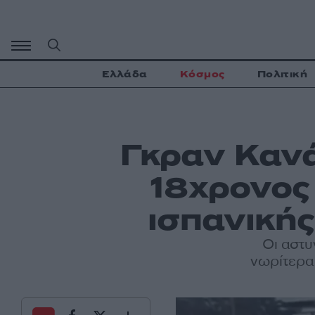
Μετάβαση
σε
περιεχόμενο
Ελλάδα
Κόσμος
Πολιτική
Γκραν Κανά
18χρονος
ισπανικής
Οι αστυ
νωρίτερα