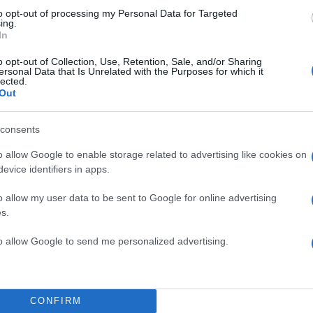
to opt-out of processing my Personal Data for Targeted
ing.
In
o opt-out of Collection, Use, Retention, Sale, and/or Sharing
ersonal Data that Is Unrelated with the Purposes for which it
lected.
Out
consents
o allow Google to enable storage related to advertising like cookies on
evice identifiers in apps.
o allow my user data to be sent to Google for online advertising
s.
to allow Google to send me personalized advertising.
ντα που βγήκαν στη δημοσιότητα, φαίνεται η στιγμή 
ς σφαίρες.
CONFIRM