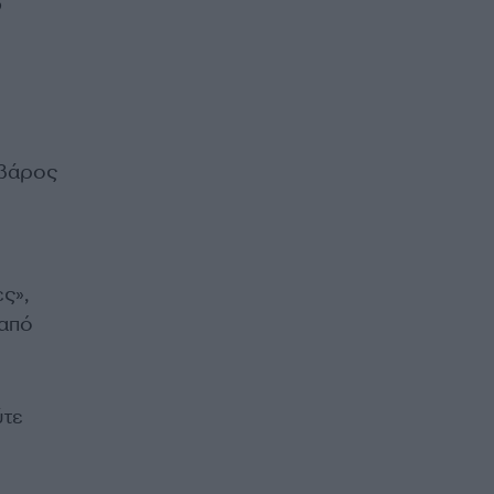
o
 βάρος
ς»,
 από
ύτε