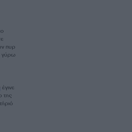
το
σε
υν πυρ
, γύρω
ς
έγινε
ο της
ιτήριό