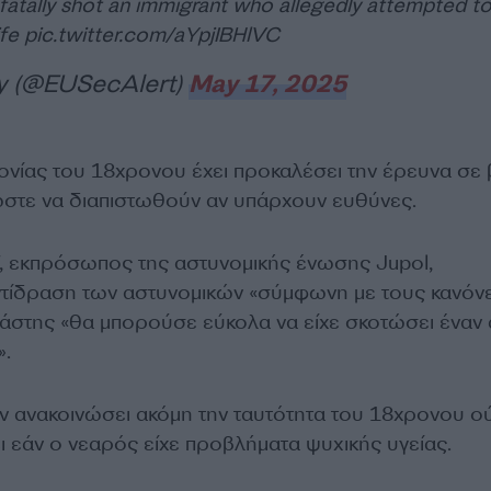
 fatally shot an immigrant who allegedly attempted t
ife
pic.twitter.com/aYpjIBHlVC
y (@EUSecAlert)
May 17, 2025
ίας του 18χρονου έχει προκαλέσει την έρευνα σε
στε να διαπιστωθούν αν υπάρχουν ευθύνες.
ζ, εκπρόσωπος της αστυνομικής ένωσης Jupol,
ντίδραση των αστυνομικών «σύμφωνη με τους κανόνε
δράστης «θα μπορούσε εύκολα να είχε σκοτώσει έναν
».
ν ανακοινώσει ακόμη την ταυτότητα του 18χρονου ο
ι εάν ο νεαρός είχε προβλήματα ψυχικής υγείας.