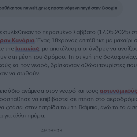
σθήκη του newsit.gr ως προτεινόμενη πηγή στην Google
εκτυλίχθηκαν το περασμένο Σάββατο (17.05.2025) σ
κραν Κανάρια
. Ένας 18χρονος επιτέθηκε με μαχαίρι 
ας της
Ισπανίας
, με αποτέλεσμα οι άνδρες να ανοίξο
ουν στη μέση του δρόμου. Τη στιγμή της δολοφονίας
κούς και τον νεαρό, βρίσκονταν αθώοι τουρίστες που
εχαν να σωθούν.
ισόδιο ανάμεσα στον νεαρό και τους
αστυνομικού
ροσπάθησε να επιβιβαστεί σε πτήση στο αεροδρόμι
α φτάσει στην πατρίδα του τη Γκάμπια, ενώ το το εισ
α για άλλη ημέρα.
ΔΙΑΦΗΜΙΣΗ