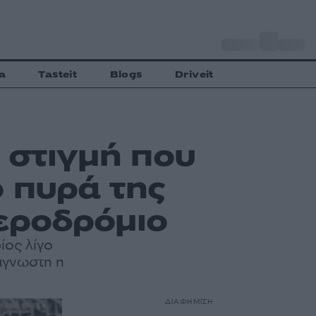
o
Αθήνα
33
C
a
Tasteit
Blogs
Driveit
 στιγμή που
 πυρά της
αεροδρόμιο
ίος λίγο
άγνωστη η
ΔΙΑΦΗΜΙΣΗ