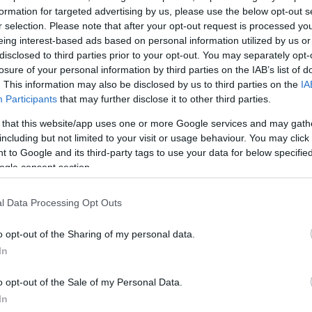
 επιτεθεί, με αποτέλεσμα δυνάμεις να σπεύσουν στο
formation for targeted advertising by us, please use the below opt-out s
r selection. Please note that after your opt-out request is processed y
eing interest-based ads based on personal information utilized by us or
disclosed to third parties prior to your opt-out. You may separately opt-
οσπάθησαν να τον ακινητοποιήσουν αλλά ο 18χρονο
losure of your personal information by third parties on the IAB’s list of
 επιτεθεί. Τότε οι αρχές
τον πυροβόλησαν 5 φορές 
. This information may also be disclosed by us to third parties on the
IA
πό τις σφαίρες να τον πετύχει στον λαιμό.
Participants
that may further disclose it to other third parties.
 that this website/app uses one or more Google services and may gath
ΔΙΑΦΗΜΙΣΗ
including but not limited to your visit or usage behaviour. You may click 
 to Google and its third-party tags to use your data for below specifi
ogle consent section.
l Data Processing Opt Outs
o opt-out of the Sharing of my personal data.
In
o opt-out of the Sale of my Personal Data.
In