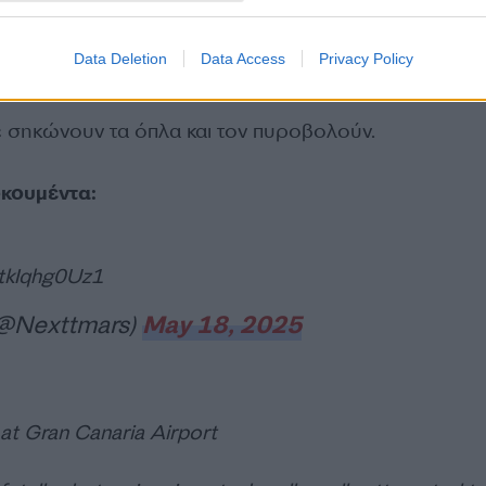
8χρονος ορμάει πάνω στους αστυνομικούς ενώ στη
Data Deletion
Data Access
Privacy Policy
τά των τουριστών.
ε σηκώνουν τα όπλα και τον πυροβολούν.
οκουμέντα:
/tkIqhg0Uz1
(@Nexttmars)
May 18, 2025
 at Gran Canaria Airport