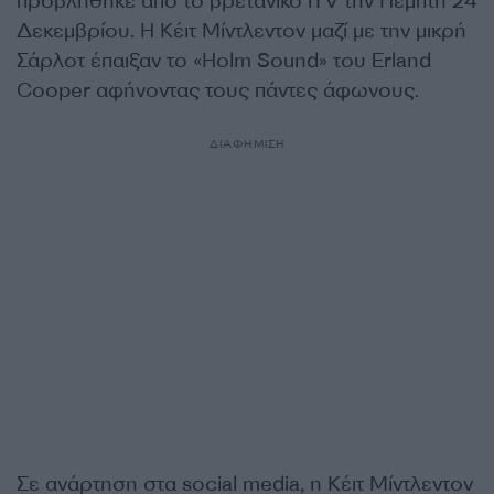
προβλήθηκε από το βρετανικό ITV την Πέμπτη 24
Δεκεμβρίου. Η Κέιτ Μίντλεντον μαζί με την μικρή
Σάρλοτ έπαιξαν το «Holm Sound» του Erland
Cooper αφήνοντας τους πάντες άφωνους.
ΔΙΑΦΗΜΙΣΗ
Σε ανάρτηση στα social media, η Κέιτ Μίντλεντον