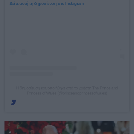
Δείτε αυτή τη δημοσίευση στο Instagram.
Η δημοσίευση κοινοποιήθηκε από το χρήστη The Prince and
Princess of Wales (@princeandprincessofwales)