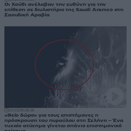
Οι Χούθι ανέλαβαν την ευθύνη για την
επίθεση σε διυλιστήριο της Saudi Aramco στη
Σαουδική Αραβία
10:01
09.08.26
«Θείο δώρο» για τους επιστήμονες η
πρόσκρουση του πυραύλου στη Σελήνη – Ένα
τυχαίο ατύχημα γίνεται σπάνιο επιστημονικό
πείραμα