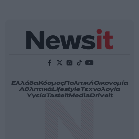
Ελλάδα
Κόσμος
Πολιτική
Οικονομία
Αθλητικά
Lifestyle
Τεχνολογία
Υγεία
Tasteit
Media
Driveit