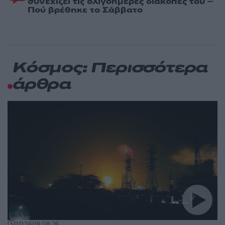
συνεχίζει τις ολιγοήμερες διακοπές του –
Πού βρέθηκε το Σάββατο
Κόσμος: Περισσότερα
άρθρα
10:16
09.08.26