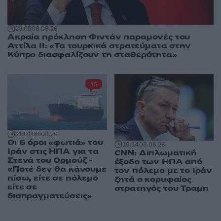
23:05
08.08.26
Ακραία πρόκληση Φιντάν παραμονές του
Αττίλα ΙΙ: «Τα τουρκικά στρατεύματα στην
Κύπρο διασφαλίζουν τη σταθερότητα»
15
21:01
08.08.26
Οι 6 όροι «φωτιά» του
19:14
08.08.26
Ιράν στις ΗΠΑ για τα
CNN: Διπλωματική
Στενά του Ορμούζ -
έξοδο των ΗΠΑ από
«Ποτέ δεν θα κάνουμε
τον πόλεμο με το Ιράν
πίσω, είτε σε πόλεμο
ζητά ο κορυφαίος
είτε σε
στρατηγός του Τραμπ
διαπραγματεύσεις»