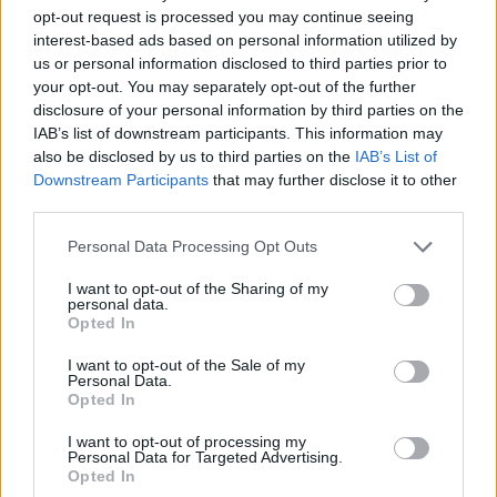
opt-out request is processed you may continue seeing
interest-based ads based on personal information utilized by
us or personal information disclosed to third parties prior to
your opt-out. You may separately opt-out of the further
disclosure of your personal information by third parties on the
IAB’s list of downstream participants. This information may
also be disclosed by us to third parties on the
IAB’s List of
Downstream Participants
that may further disclose it to other
third parties.
Please note that this website/app uses one or more Google
Personal Data Processing Opt Outs
services and may gather and store information including but
not limited to your visit or usage behaviour. You may click to
I want to opt-out of the Sharing of my
personal data.
grant or deny consent to Google and its third-party tags to
Opted In
use your data for below specified purposes in below Google
consent section.
I want to opt-out of the Sale of my
Chris Jackson/Pool via REUTERS
Personal Data.
Opted In
Η πριγκίπισσα της Ουαλίας εγκαινίασε τον θεσμό
I want to opt-out of processing my
«Together at Christmas» για να δείξει την
Personal Data for Targeted Advertising.
Opted In
ευγνωμοσύνη στους ανθρώπους του Ηνωμένου