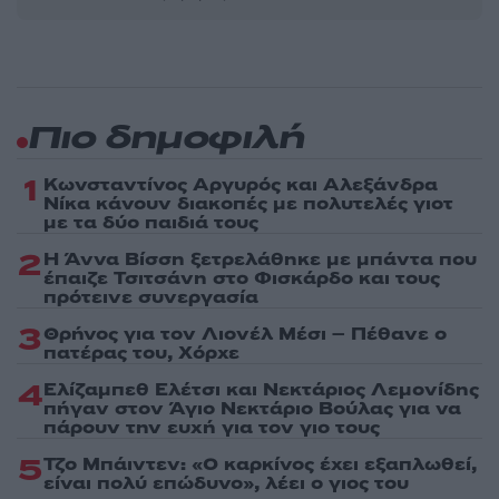
Πιο δημοφιλή
1
Κωνσταντίνος Αργυρός και Αλεξάνδρα
Νίκα κάνουν διακοπές με πολυτελές γιοτ
με τα δύο παιδιά τους
2
Η Άννα Βίσση ξετρελάθηκε με μπάντα που
έπαιζε Τσιτσάνη στο Φισκάρδο και τους
πρότεινε συνεργασία
3
Θρήνος για τον Λιονέλ Μέσι – Πέθανε ο
πατέρας του, Χόρχε
4
Ελίζαμπεθ Ελέτσι και Νεκτάριος Λεμονίδης
πήγαν στον Άγιο Νεκτάριο Βούλας για να
πάρουν την ευχή για τον γιο τους
5
Τζο Μπάιντεν: «Ο καρκίνος έχει εξαπλωθεί,
είναι πολύ επώδυνο», λέει ο γιος του