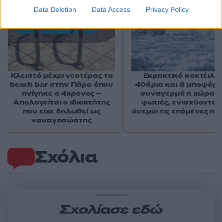
Data Deletion
Data Access
Privacy Policy
Κλειστό μέχρι νεοτέρας το
Εκρηκτικό κοκτέιλ μ
beach bar στην Πάρο όπου
40άρια και 8 μποφόρ -
πνίγηκε ο 4χρονος –
συναγερμό η χώρα γ
Απολογείται ο ιδιοκτήτης
φωτιές, ενισχύονται 
που είχε δηλωθεί ως
άνεμοι τις επόμενες ημ
ναυαγοσώστης
Σχόλια
Σχολίασε εδώ