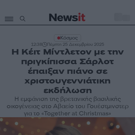
Μετάβαση
σε
o
30
περιεχόμενο
Κόσμος
12:38
Πέμπτη 25 Δεκεμβρίου 2025
H Κέιτ Μίντλετον με την
πριγκίπισσα Σάρλοτ
έπαιξαν πιάνο σε
χριστουγεννιάτικη
εκδήλωση
Η εμφάνιση της βρετανικής βασιλικής
οικογένειας στο Αβαείο του Γουέστμινστερ
για το «Together at Christmas»