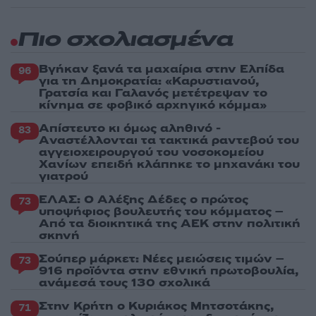
Πιο σχολιασμένα
Βγήκαν ξανά τα μαχαίρια στην Ελπίδα
96
για τη Δημοκρατία: «Καρυστιανού,
Γρατσία και Γαλανός μετέτρεψαν το
κίνημα σε φοβικό αρχηγικό κόμμα»
Απίστευτο κι όμως αληθινό -
83
Aναστέλλονται τα τακτικά ραντεβού του
αγγειοχειρουργού του νοσοκομείου
Χανίων επειδή κλάπηκε το μηχανάκι του
γιατρού
ΕΛΑΣ: Ο Αλέξης Δέδες ο πρώτος
73
υποψήφιος βουλευτής του κόμματος –
Από τα διοικητικά της ΑΕΚ στην πολιτική
σκηνή
Σούπερ μάρκετ: Νέες μειώσεις τιμών –
73
916 προϊόντα στην εθνική πρωτοβουλία,
ανάμεσά τους 130 σχολικά
Στην Κρήτη ο Κυριάκος Μητσοτάκης,
71