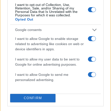
Βασιλείου που στήριξαν τις κοινότητές τους κατά
I want to opt-out of Collection, Use,
Retention, Sale, and/or Sharing of my
τη διάρκεια της πανδημίας COVID-19.
Personal Data that Is Unrelated with the
Purposes for which it was collected.
Opted Out
ΔΙΑΦΗΜΙΣΗ
Google consents
I want to allow Google to enable storage
related to advertising like cookies on web or
device identifiers in apps.
I want to allow my user data to be sent to
Google for online advertising purposes.
I want to allow Google to send me
personalized advertising.
Αν τα χάσατε
CONFIRM